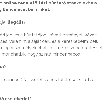
z online zeneletöltést büntető szankciókba a
ay Bence avat be minket.
a illegális?
ári jogi és a büntetőjogi következmények között,
tés, valamint a saját célú és a kereskedelmi célú
a magánszemélyek általi internetes zeneletöltéssel
en mondhatjuk, hogy szinte mindennapos.
ba?
ct connect) fájlcserét, zenék letöltését szoftver
dő cselekedet?