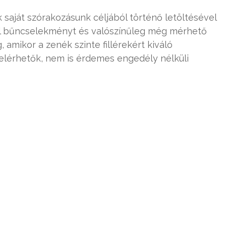
aját szórakozásunk céljából történő letöltésével
l bűncselekményt és valószínűleg még mérhető
mikor a zenék szinte fillérekért kiváló
 elérhetők, nem is érdemes engedély nélküli