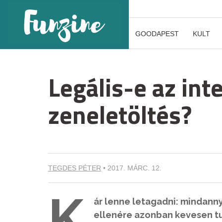
GOODAPEST
KULT
Legális-e az int
zeneletöltés?
TEGDES PÉTER
•
2017. MÁRC. 12.
K
ár lenne letagadni: mindanny
ellenére azonban kevesen tu