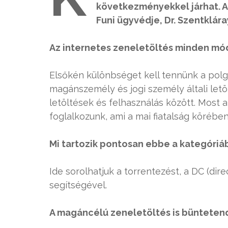
következményekkel járhat. A
Funi ügyvédje, Dr. Szentklár
Az internetes zeneletöltés minden módj
Elsőkén különbséget kell tennünk a polg
magánszemély és jogi személy általi letöl
letöltések és felhasználás között. Most 
foglalkozunk, ami a mai fiatalság köréb
Mi tartozik pontosan ebbe a kategóriá
Ide sorolhatjuk a torrentezést, a DC (dire
segítségével.
A magáncélú zeneletöltés is bünteten