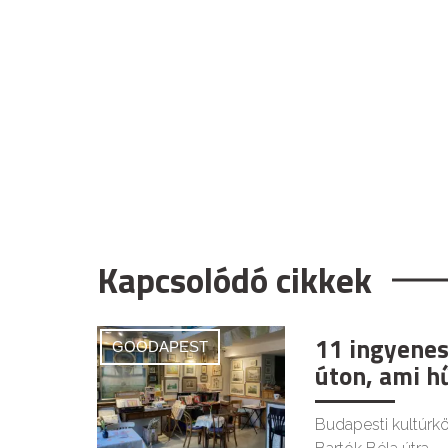
Kapcsolódó cikkek
11 ingyenes
GOODAPEST
úton, ami h
Budapesti kultúrkör