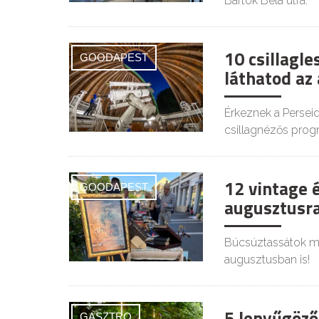
Bartók Béla útra.
10 csillagl
GOODAPEST
láthatod az
Érkeznek a Persei
csillagnézős prog
12 vintage 
GOODAPEST
augusztusra
Búcsúztassátok mél
augusztusban is!
5 lenyűgöző
GASZTRO