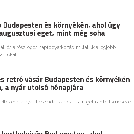
es Budapesten és környékén, ahol úgy
 augusztusi eget, mint még soha
dák és a részleges napfogyatkozás: mutatjuk a legjobb
ramokat!
és retró vásár Budapesten és környékén
, a nyár utolsó hónapjára
tóképp a nyarat és vadásszátok le a régóta áhított kincseket
 kerthelyiség Budapesten, ahol