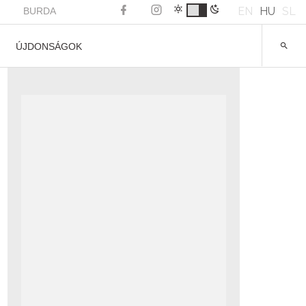
EN
HU
SL
BURDA
ÚJDONSÁGOK