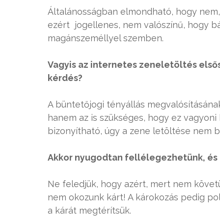
Általánosságban elmondható, hogy nem, é
ezért jogellenes, nem valószínű, hogy bá
magánszeméllyel szemben.
Vagyis az internetes zeneletöltés els
kérdés?
A büntetőjogi tényállás megvalósításána
hanem az is szükséges, hogy ez vagyoni
bizonyítható, úgy a zene letöltése nem 
Akkor nyugodtan fellélegezhetünk, és 
Ne feledjük, hogy azért, mert nem követ
nem okozunk kárt! A károkozás pedig polgá
a kárát megtérítsük.