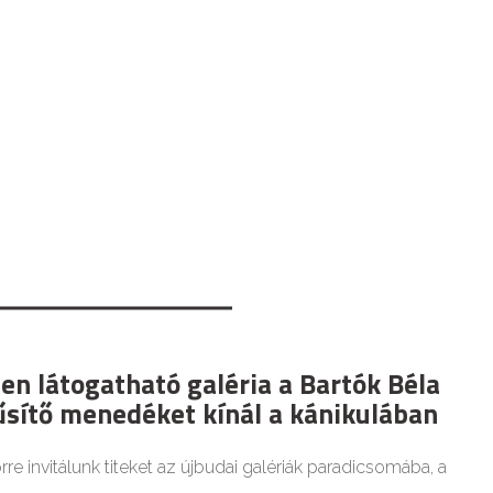
en látogatható galéria a Bartók Béla
űsítő menedéket kínál a kánikulában
re invitálunk titeket az újbudai galériák paradicsomába, a