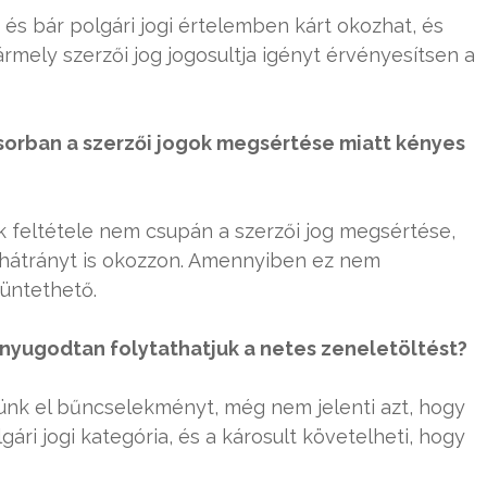
s bár polgári jogi értelemben kárt okozhat, és
rmely szerzői jog jogosultja igényt érvényesítsen a
ősorban a szerzői jogok megsértése miatt kényes
k feltétele nem csupán a szerzői jog megsértése,
 hátrányt is okozzon. Amennyiben ez nem
büntethető.
nyugodtan folytathatjuk a netes zeneletöltést?
ünk el bűncselekményt, még nem jelenti azt, hogy
ri jogi kategória, és a károsult követelheti, hogy