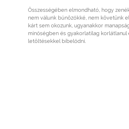
Összességében elmondható, hogy zenék s
nem válunk bűnözőkké, nem követünk e
kárt sem okozunk, ugyanakkor manapság, a
minőségben és gyakorlatilag korlátlanul
letöltésekkel bíbelődni.