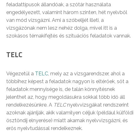
feladattípusok állandóak, a szótár használata
engedélyezett, valamint három szinten, hét nyelvből
van mód vizsgázni. Ami a szóbelijét illeti, a
vizsgázónak nem lesz nehéz dolga, mivel itt is a
szokásos témakifejtés és szituációs feladatok vannak.
TELC
Végezetül a
TELC
, mely az a vizsgarendszer, ahol a
többihez képest a feladatok nagyon is eltérőek, sőt a
feladatok mennyisége is, de talán könnyítésnek
jelenthet az, hogy megoldásukra sokkal több idő áll
rendelkezésünkre. A
TELC
nyelvvizsgákat rendszerint
azoknak ajánlják, akik valamilyen céljuk (például külföldi
ösztöndíj elnyerése) miatt akarnak nyelvvizsgázni, és
erős nyelvtudással rendelkeznek.