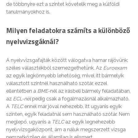
de többnyire ezt a szintet követelik meg a külföldi
tanulmányokhoz is.
Milyen feladatokra számíts a különböző
nyelvvizsgáknál?
A nyelvvizsgafajták között válogatva hamar rájövünk:
széles választékból szemezgethetünk. Az
Euroexam
az egyik legkönnyebb lehetőség, mivel itt bármelyik
választott szintnél használható szótár, ezzel
ellentétben a
BME
-nél az írásbeli bármely feladatában,
az
ECL-nél
pedig csak a fogalmazásnál alkalmazható.
A
TELC
ennél már jóval nehezebb, itt ugyanis egyik
szinten, egyik feladatnál sem használható szótár. Nem
meglepő, ugyanis a
TELC
az egyik legnehezebb
nyelvvizsgaközpont, ám a náluk megszerzett vizsga
nemzetközileg és államilag is elismert.