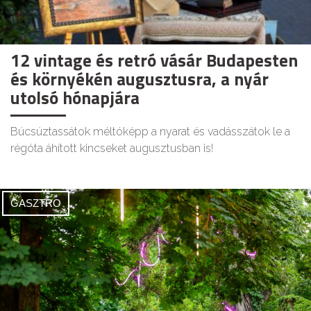
12 vintage és retró vásár Budapesten
és környékén augusztusra, a nyár
utolsó hónapjára
Búcsúztassátok méltóképp a nyarat és vadásszátok le a
régóta áhított kincseket augusztusban is!
GASZTRO