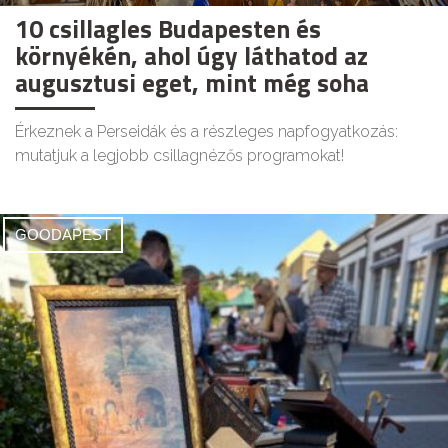
10 csillagles Budapesten és
környékén, ahol úgy láthatod az
augusztusi eget, mint még soha
Érkeznek a Perseidák és a részleges napfogyatkozás:
mutatjuk a legjobb csillagnézős programokat!
GOODAPEST