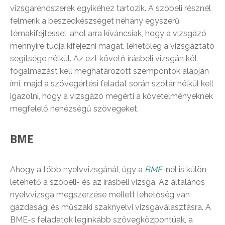
vizsgarendszerek egyikéhez tartozik. A szóbeli résznél
felmérik a beszédkészséget néhány egyszerű
témakifejtéssel, ahol arra kíváncsiak, hogy a vizsgázó
mennyire tudja kifejezni magát, lehetőleg a vizsgáztató
segítsége nélkül. Az ezt követő írásbeli vizsgán két
fogalmazást kell meghatározott szempontok alapján
írni, majd a szövegértési feladat során szótár nélkül kell
igazolni, hogy a vizsgázó megérti a követelményeknek
megfelelő nehézségű szövegeket.
BME
Ahogy a több nyelvvizsgánál, úgy a
BME
-nél is külön
letehető a szóbeli- és az írásbeli vizsga. Az általános
nyelvvizsga megszerzése mellett lehetőség van
gazdasági és műszaki szaknyelvi vizsgaválasztásra. A
BME-s feladatok leginkább szövegközpontúak, a