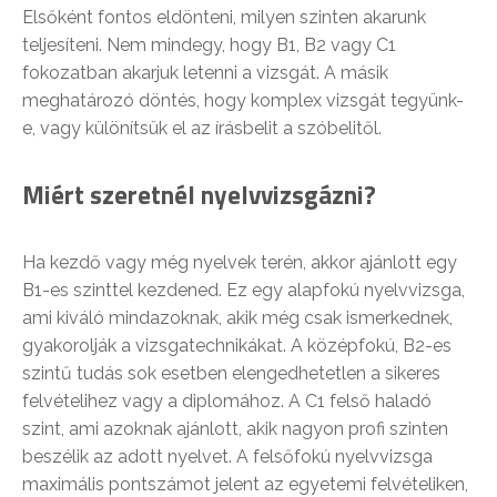
Elsőként fontos eldönteni, milyen szinten akarunk
teljesíteni. Nem mindegy, hogy B1, B2 vagy C1
fokozatban akarjuk letenni a vizsgát. A másik
meghatározó döntés, hogy komplex vizsgát tegyünk-
e, vagy különítsük el az írásbelit a szóbelitől.
Miért szeretnél nyelvvizsgázni?
Ha kezdő vagy még nyelvek terén, akkor ajánlott egy
B1-es szinttel kezdened. Ez egy alapfokú nyelvvizsga,
ami kiváló mindazoknak, akik még csak ismerkednek,
gyakorolják a vizsgatechnikákat. A középfokú, B2-es
szintű tudás sok esetben elengedhetetlen a sikeres
felvételihez vagy a diplomához. A C1 felső haladó
szint, ami azoknak ajánlott, akik nagyon profi szinten
beszélik az adott nyelvet. A felsőfokú nyelvvizsga
maximális pontszámot jelent az egyetemi felvételiken,