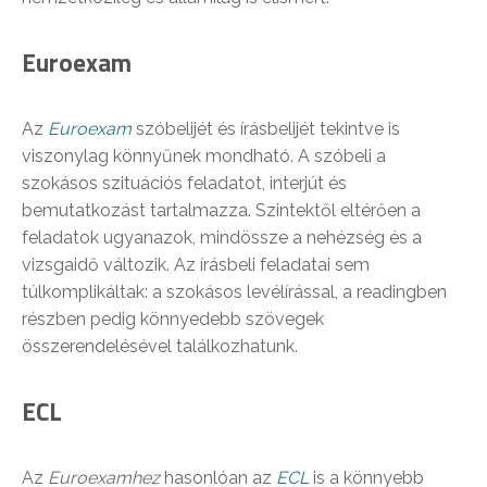
Euroexam
Az
Euroexam
szóbelijét és írásbelijét tekintve is
viszonylag könnyűnek mondható. A szóbeli a
szokásos szituációs feladatot, interjút és
bemutatkozást tartalmazza. Szintektől eltérően a
feladatok ugyanazok, mindössze a nehézség és a
vizsgaidő változik. Az írásbeli feladatai sem
túlkomplikáltak: a szokásos levélírással, a readingben
részben pedig könnyedebb szövegek
összerendelésével találkozhatunk.
ECL
Az
Euroexamhez
hasonlóan az
ECL
is a könnyebb