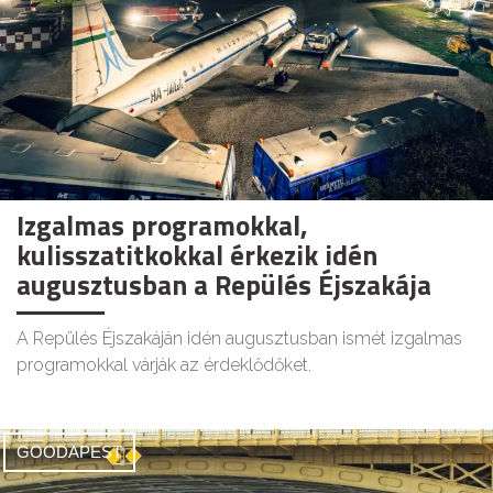
Izgalmas programokkal,
kulisszatitkokkal érkezik idén
augusztusban a Repülés Éjszakája
A Repülés Éjszakáján idén augusztusban ismét izgalmas
programokkal várják az érdeklődőket.
GOODAPEST