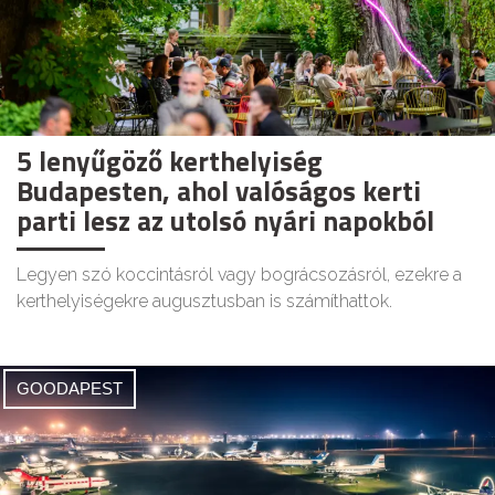
5 lenyűgöző kerthelyiség
Budapesten, ahol valóságos kerti
parti lesz az utolsó nyári napokból
Legyen szó koccintásról vagy bográcsozásról, ezekre a
kerthelyiségekre augusztusban is számíthattok.
GOODAPEST