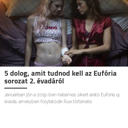
5 dolog, amit tudnod kell az Eufória
sorozat 2. évadáról
Januárban jön a 2019-ben hatalmas sikert arató Eufória új
évada, amelyben folytatódik Rue története.