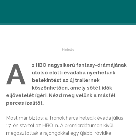
A
z HBO nagysikerű fantasy-drámájának
utolsó előtti évadába nyerhetünk
betekintést az új trailernek
köszönhetően, amely sötét idők
eljövetelét ígéri. Nézd meg velünk a másfél
perces ízelítőt.
Most már biztos: a Trónok harca hetedik évada július
17-én startol az HBO-n. A premierdátumon kívül,
megosztottak a rajongókkal egy újabb, rövidke