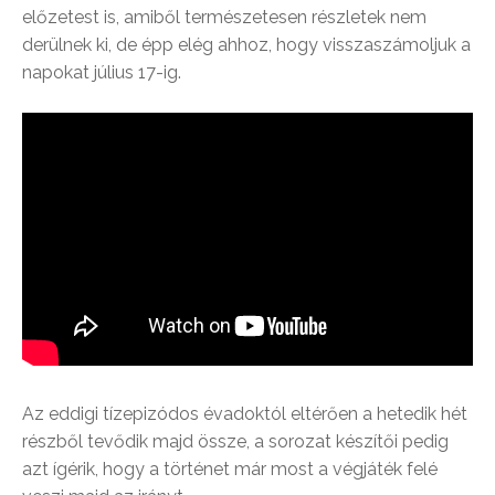
előzetest is, amiből természetesen részletek nem
derülnek ki, de épp elég ahhoz, hogy visszaszámoljuk a
napokat július 17-ig.
Az eddigi tízepizódos évadoktól eltérően a hetedik hét
részből tevődik majd össze, a sorozat készítői pedig
azt ígérik, hogy a történet már most a végjáték felé