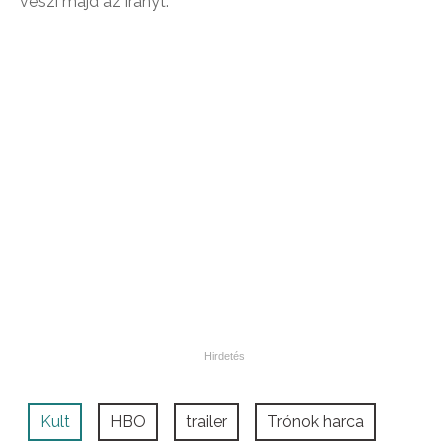
veszi majd az irányt.
Kult
HBO
trailer
Trónok harca