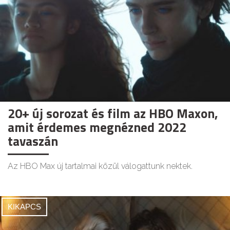
20+ új sorozat és film az HBO Maxon,
amit érdemes megnézned 2022
tavaszán
Az HBO Max új tartalmai közül válogattunk nektek.
KIKAPCS