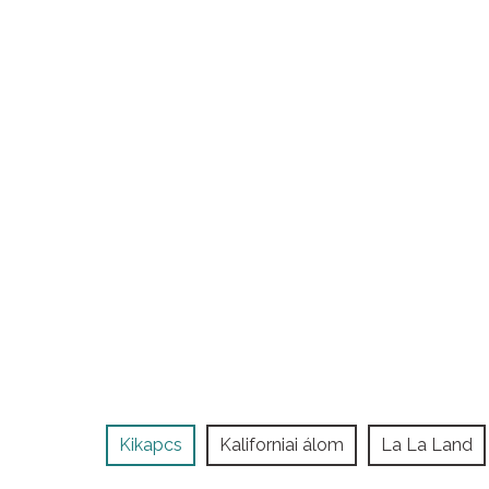
Kikapcs
Kaliforniai álom
La La Land