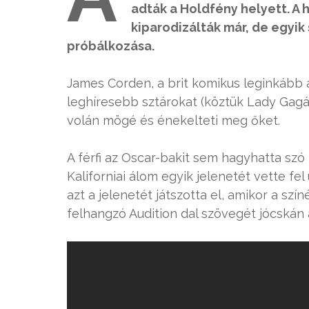
adták a Holdfény helyett. A 
kiparodizálták már, de egyi
próbálkozása.
James Corden, a brit komikus leginkább 
leghíresebb sztárokat (köztük Lady Gagá
volán mögé és énekelteti meg őket.
A férfi az Oscar-bakit sem hagyhatta szó 
Kaliforniai álom egyik jelenetét vette fel
azt a jelenetét játszotta el, amikor a s
felhangzó Audition dal szövegét jócskán á