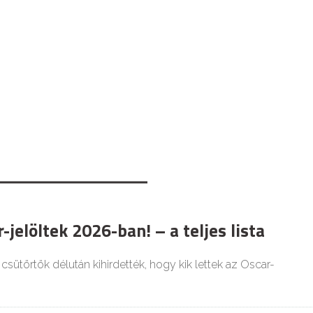
-jelöltek 2026-ban! – a teljes lista
csütörtök délután kihirdették, hogy kik lettek az Oscar-