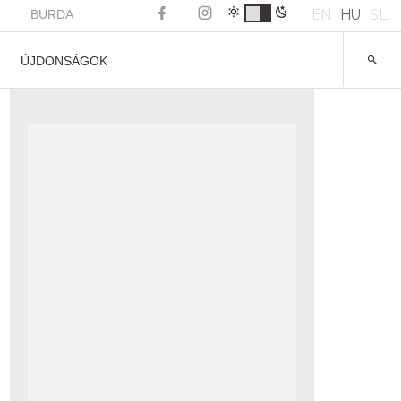
EN
HU
SL
BURDA
ÚJDONSÁGOK