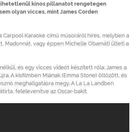
hihetetlenül kínos pillanatot rengetegen
k sem olyan vicces, mint James Corden
a Carpool Karaoke című műsoráról híres, melyben a
t, Madonnát, vagy éppen Michelle Obamát) ülteti a
nélkül, és egy vicces videót készített róla: James a
 újra. A kisfilmben Miának (Emma Stone) öltözött, és
zínésznő meghallgatásra megy. A La La Landben
tírta, felelevenítve az Oscar-bakit.