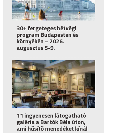
30+ fergeteges hétvégi
program Budapesten és
környékén – 2026.
augusztus 5-9.
11 ingyenesen látogatható
galéria a Bartók Béla úton,
ami hűsítő menedéket kínál