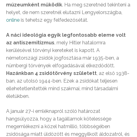
múzeumként működik
. Ha meg szeretnéd tekinteni a
helyet, de nem szeretnél elutazni Lengyelországba,
online
is tehetsz egy felfedezősétát.
A náci ideológia egyik legfontosabb eleme volt
az antiszemitizmus
, mely Hitler hatalomra
kerülésével törvényi kereteket is kapott. A
németországi zsidók jogfosztása már 1935-ben, a
nürnbergi törvények elfogadásával elkezdődött.
Hazánkban 4 zsidótörvény született
, az első 1938-
ban, az utolsó 1944-ben. Ezek a zsidókat teljesen
ellehetetlenítették mind szakmai, mind társadalmi
életükben.
A január 27-i emléknapról szóló határozat
hangsúlyozza, hogy a tagállamok kötelessége
megemlékezni a közel hatmillió, többségében
zsidósága miatt üldözött és meggyilkolt áldozatról, és