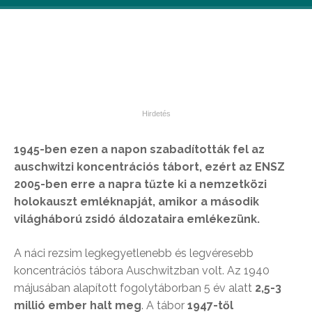
1945-ben ezen a napon szabadították fel az
auschwitzi koncentrációs tábort, ezért a
z ENSZ
2005-ben erre a napra tűzte ki a nemzetközi
holokauszt emléknapját, amikor a második
világháború zsidó áldozataira emlékezünk.
A náci rezsim legkegyetlenebb és legvéresebb
koncentrációs tábora Auschwitzban volt. Az 1940
májusában alapított fogolytáborban 5 év alatt
2,5-3
millió ember halt meg
. A tábor
1947-től