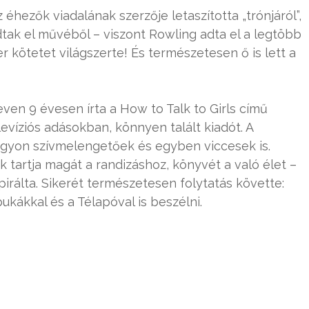
 éhezők viadalának szerzője letaszította „trónjáról”,
adtak el művéből – viszont Rowling adta el a legtöbb
r kötetet világszerte! És természetesen ő is lett a
ven 9 évesen írta a How to Talk to Girls című
evíziós adásokban, könnyen talált kiadót. A
nagyon szívmelengetőek és egyben viccesek is.
k tartja magát a randizáshoz, könyvét a való élet –
spirálta. Sikerét természetesen folytatás követte:
kákkal és a Télapóval is beszélni.