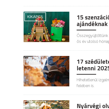
15 szenzáci
KIKAPCS
ajándéknak 
Összegyűjtöttünk 
ös év utolsó hónap
17 szédület
KÖNYVEK
letenni 202
Hihetetlenül izga
felében is.
Nyárvégi ol
KIKAPCS