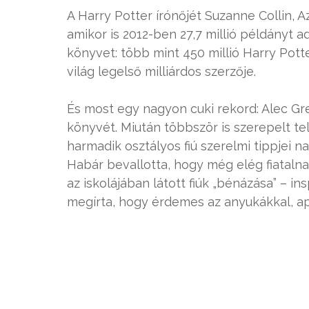
A Harry Potter írónőjét Suzanne Collin, Az
amikor is 2012-ben 27,7 millió példányt 
könyvet: több mint 450 millió Harry Potte
világ legelső milliárdos szerzője.
És most egy nagyon cuki rekord: Alec Gre
könyvét. Miután többször is szerepelt tel
harmadik osztályos fiú szerelmi tippjei 
Habár bevallotta, hogy még elég fiatalna
az iskolájában látott fiúk „bénázása” – in
megírta, hogy érdemes az anyukákkal, apu