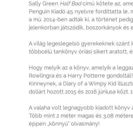
Sally Green
Half Bad
című kötete az, amel
Penguin Kiadó 45 nyelvre fordíttatta le, 
a mű. 2014-ben adták ki, a történet pedig 
jelenkorban játszódik, boszorkányok és 
A világ legeslegelső gyerekeknek szánt 
többcélú tankönyv óriási sikert aratott, 
Hogy melyik az a könyv, amelyik a leggaz
Rowlingra és a Harry Potterre gondoltál?
Kinneynek, a Diary of a Wimpy Kid illusz
dollárt hozott 2015 és 2016 júniusa közt. 1
A valaha volt legnagyobb kiadott könyv a
Több mint 2 méter magas és 3,08 méteres
éppen „könnyű” olvasmány!