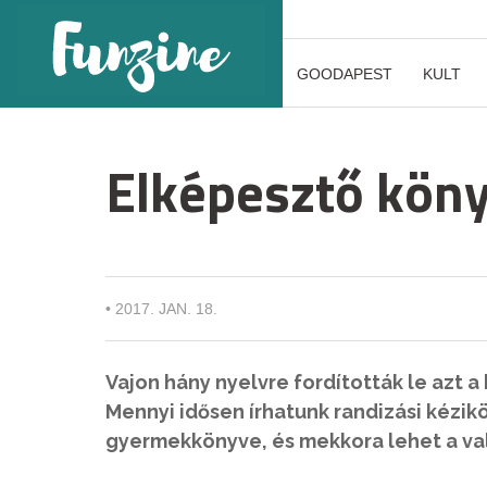
GOODAPEST
KULT
Elképesztő kön
•
2017. JAN. 18.
Vajon hány nyelvre fordították le azt a
Mennyi idősen írhatunk randizási kézik
gyermekkönyve, és mekkora lehet a va