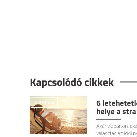
Kapcsolódó cikkek
6 letehetet
KIKAPCS
helye a str
Akár vízparton, ak
választás az idei n