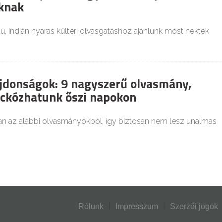
knak
, indián nyaras kültéri olvasgatáshoz ajánlunk most nektek
jdonságok: 9 nagyszerű olvasmány,
ckózhatunk őszi napokon
an az alábbi olvasmányokból, így biztosan nem lesz unalmas
Rólunk
Impresszum
Szerzői jogok