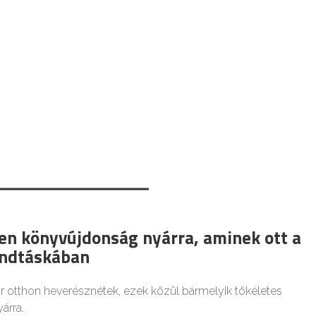
len könyvújdonság nyárra, aminek ott a
andtáskában
ár otthon heverésznétek, ezek közül bármelyik tökéletes
yárra.