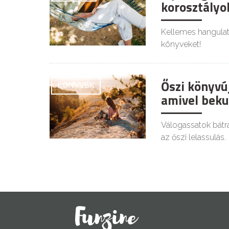
korosztályo
Kellemes hangulatú
könyveket!
Őszi könyvú
KÖNYVEK
amivel beku
Válogassatok bátr
az őszi lelassulás.