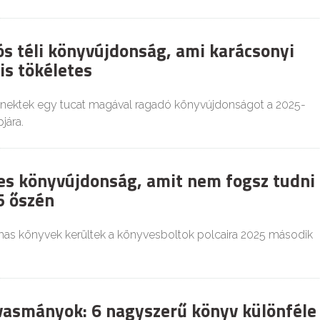
ós téli könyvújdonság, ami karácsonyi
is tökéletes
nektek egy tucat magával ragadó könyvújdonságot a 2025-
jára.
es könyvújdonság, amit nem fogsz tudni
5 őszén
lmas könyvek kerültek a könyvesboltok polcaira 2025 második
vasmányok: 6 nagyszerű könyv különféle