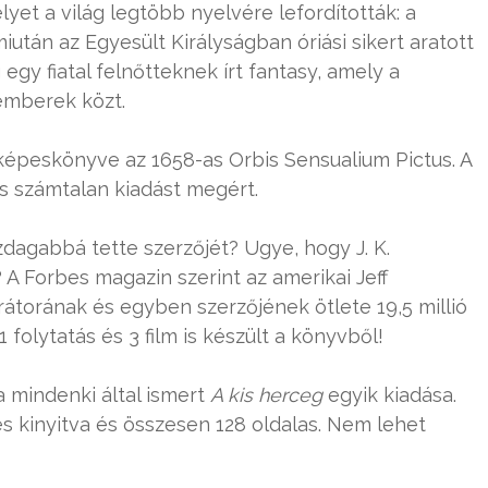
yet a világ legtöbb nyelvére lefordították: a
miután az Egyesült Királyságban óriási sikert aratott
egy fiatal felnőtteknek írt fantasy, amely a
emberek közt.
képeskönyve az 1658-as Orbis Sensualium Pictus. A
és számtalan kiadást megért.
dagabbá tette szerzőjét? Ugye, hogy J. K.
 A Forbes magazin szerint az amerikai Jeff
trátorának és egyben szerzőjének ötlete 19,5 millió
1 folytatás és 3 film is készült a könyvből!
 mindenki által ismert
A kis herceg
egyik kiadása.
 kinyitva és összesen 128 oldalas. Nem lehet