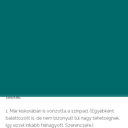
Oké, kezdjük azzal, amit már mindenki tud. A 74.
Golden Globe-on hatalmasat tarolt Ryan Gosling
és a La La Land, azaz a Kaliforniai álom. Annyira
örülünk a szőke szépfiú sikerének, hogy kiástunk
a múltjából 10 dolgot, amit eddig biztosan nem
tudtál.
1. Már kiskorában is vonzotta a színpad. (Egyébként
balettozott is, de nem bizonyult túl nagy tehetségnek,
így ezzel inkább felhagyott. Szerencsére.)