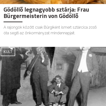
Gödöllő legnagyobb sztárja: Frau
Bürgermeisterin von Gödöllő
A rajongók között csak Bürgiként ismert sztárcica 2016
óta segíti az önkormányzat mindennapjait.
KULT