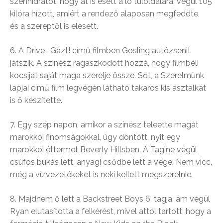
szénhidrátot, hogy át is esett a ló túloldalára, végül 105
kilóra hízott, amiért a rendező alaposan megfeddte,
és a szereptől is elesett.
6. A Drive- Gázt! című filmben Gosling autózsenit
játszik. A színész ragaszkodott hozzá, hogy filmbéli
kocsiját saját maga szerelje össze. Sőt, a Szerelmünk
lapjai című film legvégén látható takaros kis asztalkát
is ő készítette.
7. Egy szép napon, amikor a színész teleette magát
marokkói finomságokkal, úgy döntött, nyit egy
marokkói éttermet Beverly Hillsben. A Tagine végül
csúfos bukás lett, anyagi csődbe lett a vége. Nem vicc,
még a vízvezetékeket is neki kellett megszerelnie.
8. Majdnem ő lett a Backstreet Boys 6. tagja, ám végül
Ryan elutasította a felkérést, mivel attól tartott, hogy a