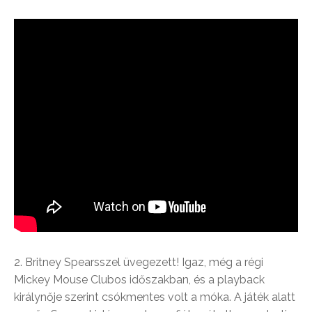
2. Britney Spearsszel üvegezett! Igaz, még a régi
Mickey Mouse Clubos időszakban, és a playback
királynője szerint csókmentes volt a móka. A játék alatt