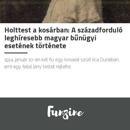
Holttest a kosárban: A századforduló
leghíresebb magyar bűnügyi
esetének története
1914. január 10-én két fiú egy kosarat szúrt ki a Dunában,
ami egy fiatal lány testét rejtette.