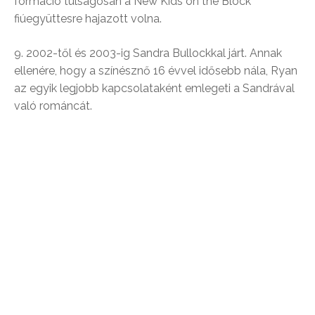
formáció túlságosan a New Kids on the Block
fiúegyüttesre hajazott volna.
9. 2002-től és 2003-ig Sandra Bullockkal járt. Annak
ellenére, hogy a színésznő 16 évvel idősebb nála, Ryan
az egyik legjobb kapcsolataként emlegeti a Sandrával
való románcát.