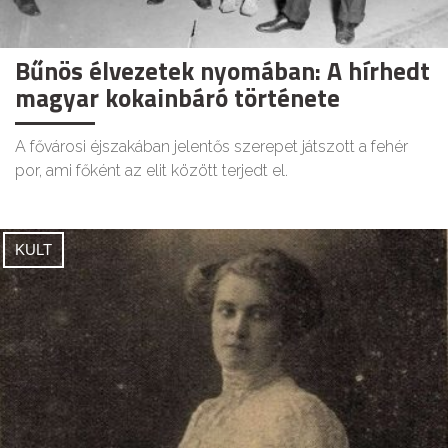
Bűnös élvezetek nyomában: A hírhedt
magyar kokainbáró története
A fővárosi éjszakában jelentős szerepet játszott a fehér
por, ami főként az elit között terjedt el.
KULT