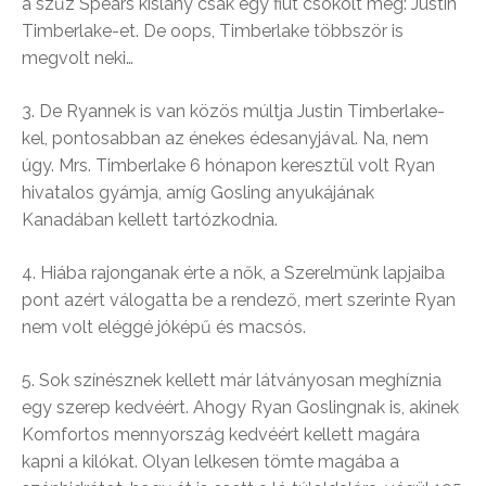
a szűz Spears kislány csak egy fiút csókolt meg: Justin
Timberlake-et. De oops, Timberlake többször is
megvolt neki…
3. De Ryannek is van közös múltja Justin Timberlake-
kel, pontosabban az énekes édesanyjával. Na, nem
úgy. Mrs. Timberlake 6 hónapon keresztül volt Ryan
hivatalos gyámja, amíg Gosling anyukájának
Kanadában kellett tartózkodnia.
4. Hiába rajonganak érte a nők, a Szerelmünk lapjaiba
pont azért válogatta be a rendező, mert szerinte Ryan
nem volt eléggé jóképű és macsós.
5. Sok színésznek kellett már látványosan meghíznia
egy szerep kedvéért. Ahogy Ryan Goslingnak is, akinek
Komfortos mennyország kedvéért kellett magára
kapni a kilókat. Olyan lelkesen tömte magába a