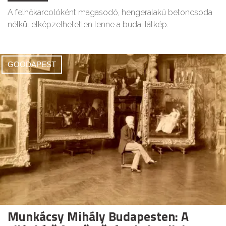
A felhőkarcolóként magasodó, hengeralakú betoncsoda
nélkül elképzelhetetlen lenne a budai látkép.
GOODAPEST
Munkácsy Mihály Budapesten: A