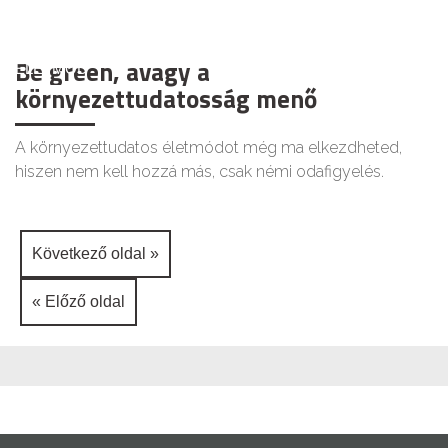
Be green, avagy a
ÉLETMÓD
környezettudatosság menő
A környezettudatos életmódot még ma elkezdheted,
hiszen nem kell hozzá más, csak némi odafigyelés.
Következő oldal »
« Előző oldal