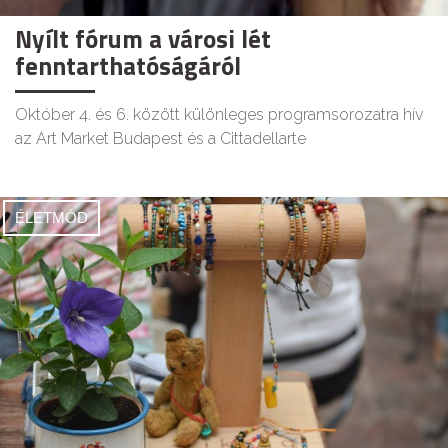
Nyílt fórum a városi lét
fenntarthatóságáról
Október 4. és 6. között különleges programsorozatra hív
az Art Market Budapest és a Cittadellarte
ÉLETMÓD