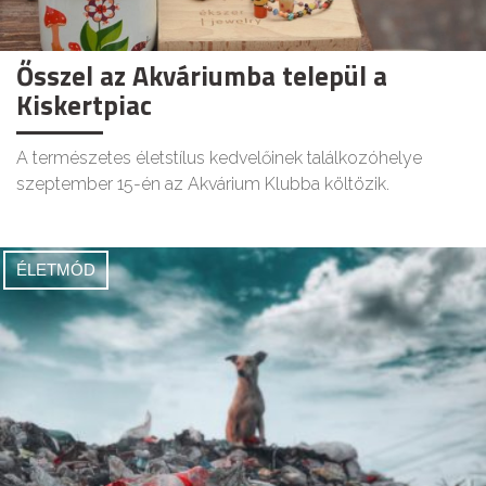
Ősszel az Akváriumba települ a
Kiskertpiac
A természetes életstílus kedvelőinek találkozóhelye
szeptember 15-én az Akvárium Klubba költözik.
ÉLETMÓD