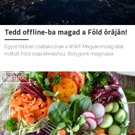
Tedd offline-ba magad a Föld óráján!
Egyre többen csatlakoznak a WWF Magyarország által
indított Föld órája kihíváshoz. Bolygónk megóvása
ÉLETMÓD