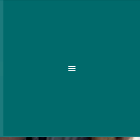
környezettudatosság
KULT