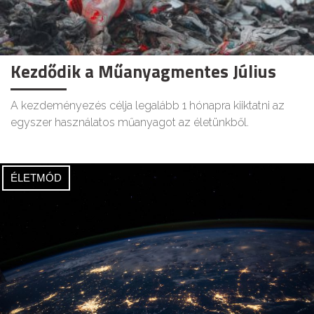
Kezdődik a Műanyagmentes Július
A kezdeményezés célja legalább 1 hónapra kiiktatni az
egyszer használatos műanyagot az életünkből.
ÉLETMÓD