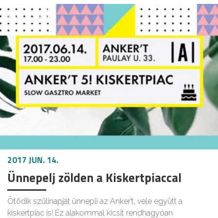
ÉLETMÓD
2017 JUN. 14.
Ünnepelj zölden a Kiskertpiaccal
Ötödik szülinapját ünnepli az Anker’t, vele együtt a
kiskertpiac is! Ez alakommal kicsit rendhagyóan