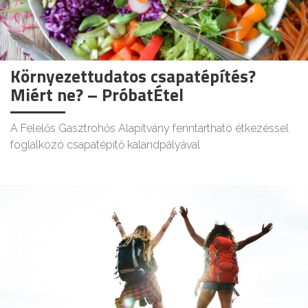
Környezettudatos csapatépítés?
Miért ne? – PróbatÉtel
A Felelős Gasztrohős Alapítvány fenntartható étkezéssel
foglalkozó csapatépítő kalandpályával
ÉLETMÓD