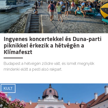
Ingyenes koncertekkel és Duna-parti
piknikkel érkezik a hétvégén a
Klímafeszt
Budapest a hétvégén zöldre vált, és ismét megnyílik
mindenki előtt a pesti alsó rakpart.
KULT