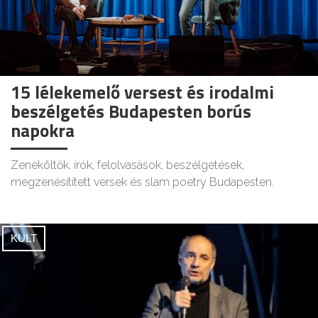
15 lélekemelő versest és irodalmi
beszélgetés Budapesten borús
napokra
Zeneköltők, írók, felolvasások, beszélgetések,
megzenésítített versek és slam poetry Budapesten.
KULT