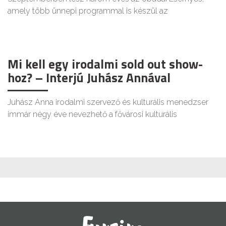
amely több ünnepi programmal is készül az
Mi kell egy irodalmi sold out show-
hoz? – Interjú Juhász Annával
Juhász Anna irodalmi szervező és kulturális menedzser
immár négy éve nevezhető a fővárosi kulturális