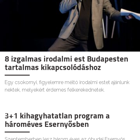
8 izgalmas irodalmi est Budapesten
tartalmas kikapcsolódáshoz
Egy csokornyi, figyelemre méltó irodalmi estet ajánlunk
nektek, melyekért érdemes felkerekednetek.
3+1 kihagyhatatlan program a
KULT
hároméves Esernyősben
Szeptemberben lesz három éves az óbudai Esernyős,