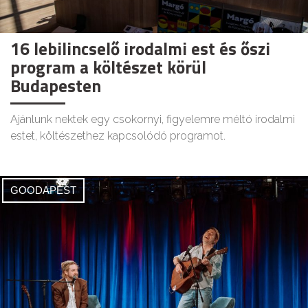
16 lebilincselő irodalmi est és őszi
program a költészet körül
Budapesten
Ajánlunk nektek egy csokornyi, figyelemre méltó irodalmi
estet, költészethez kapcsolódó programot.
GOODAPEST