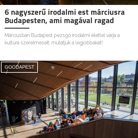
6 nagyszerű irodalmi est márciusra
Budapesten, ami magával ragad
Márciusban Budapest pezsgő irodalmi élettel várja a
kultúra szerelmeseit, mutatjuk a legjobbakat!
GOODAPEST