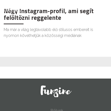
Négy Instagram-profil, ami segít
ÉLETMÓD
felöltözni reggelente
Ma már a világ legtávolabb élő stílusos embereit is
nyomon követhetjük a közösségi médiának
Rólunk