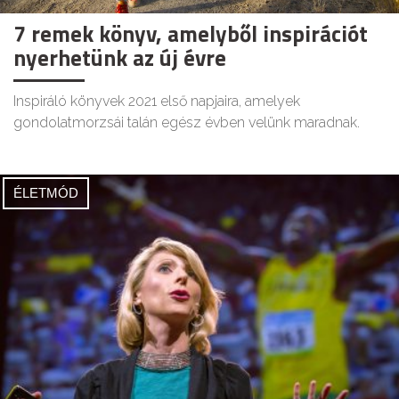
7 remek könyv, amelyből inspirációt
nyerhetünk az új évre
Inspiráló könyvek 2021 első napjaira, amelyek
gondolatmorzsái talán egész évben velünk maradnak.
ÉLETMÓD