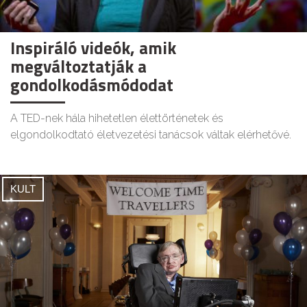
Inspiráló videók, amik
megváltoztatják a
gondolkodásmódodat
A TED-nek hála hihetetlen élettörténetek és
elgondolkodtató életvezetési tanácsok váltak elérhetővé.
KULT