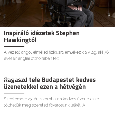
Inspiráló idézetek Stephen
Hawkingtól
A vezető angol elméleti fizikusra emlékezik a világ, aki 76
évesen angliai otthonában lelt
Ragaszd tele Budapestet kedves
GOODAPEST
üzenetekkel ezen a hétvégén
Szeptember 23-án, szombaton kedves üzenetekkel
tölthetjük meg szeretett fővárosunk lelkét. A