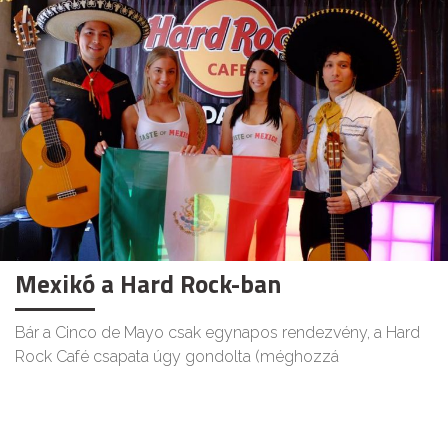
Mexikó a Hard Rock-ban
Bár a Cinco de Mayo csak egynapos rendezvény, a Hard
Rock Café csapata úgy gondolta (méghozzá