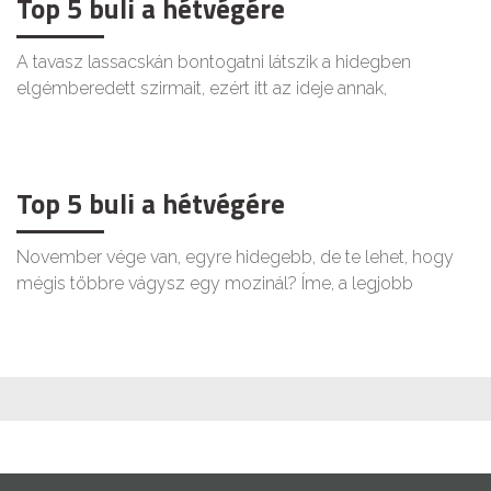
Top 5 buli a hétvégére
A tavasz lassacskán bontogatni látszik a hidegben
elgémberedett szirmait, ezért itt az ideje annak,
Top 5 buli a hétvégére
November vége van, egyre hidegebb, de te lehet, hogy
mégis többre vágysz egy mozinál? Íme, a legjobb