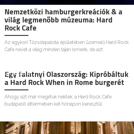
Nemzetközi hamburgerkreációk & a
világ legmenőbb múzeuma: Hard
Rock Cafe
Az egykori Tőzsdepalota épületében üzemelő Hard Rock
Cafe nevét a világ minden táján ismerik, de azt
Egy falatnyi Olaszország: Kipróbáltuk
GASZTRO
a Hard Rock When in Rome burgerét
Ahogy azt már megírtuk nektek, a Hard Rock Cafe
budapesti éttermében két hónapon keresztül