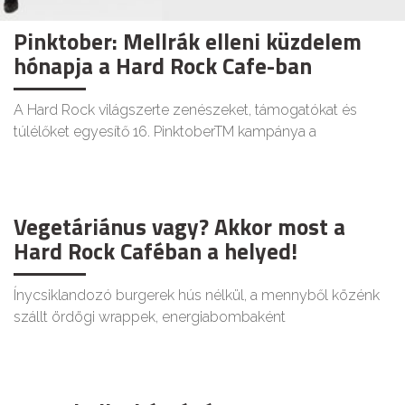
Pinktober: Mellrák elleni küzdelem
hónapja a Hard Rock Cafe-ban
A Hard Rock világszerte zenészeket, támogatókat és
túlélőket egyesítő 16. PinktoberTM kampánya a
Vegetáriánus vagy? Akkor most a
Hard Rock Caféban a helyed!
Ínycsiklandozó burgerek hús nélkül, a mennyből közénk
szállt ördögi wrappek, energiabombaként