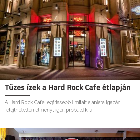
Tüzes ízek a Hard Rock Cafe étlapján
A Hard Rock Cafe legfrissebb limitált ajánlata igazán
felejthetetlen élményt ígér: próbáld ki a