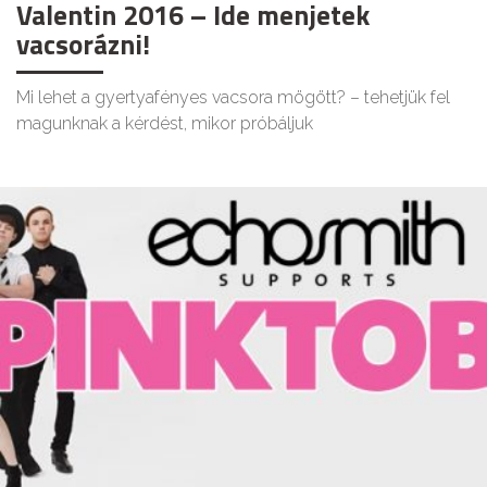
Valentin 2016 – Ide menjetek
vacsorázni!
Mi lehet a gyertyafényes vacsora mögött? – tehetjük fel
magunknak a kérdést, mikor próbáljuk