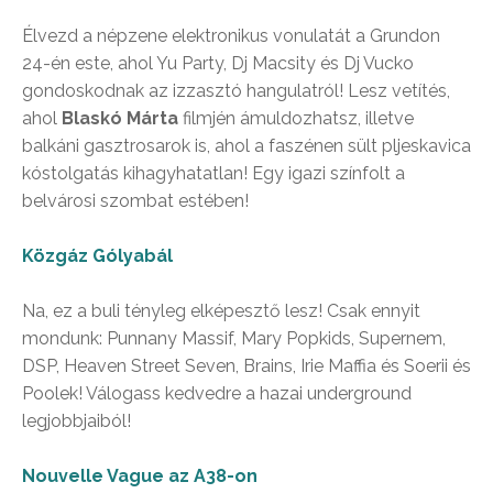
Élvezd a népzene elektronikus vonulatát a Grundon
24-én este, ahol Yu Party, Dj Macsity és Dj Vucko
gondoskodnak az izzasztó hangulatról! Lesz vetítés,
ahol
Blaskó Márta
filmjén ámuldozhatsz, illetve
balkáni gasztrosarok is, ahol a faszénen sült pljeskavica
kóstolgatás kihagyhatatlan! Egy igazi színfolt a
belvárosi szombat estében!
Közgáz Gólyabál
Na, ez a buli tényleg elképesztő lesz! Csak ennyit
mondunk: Punnany Massif, Mary Popkids, Supernem,
DSP, Heaven Street Seven, Brains, Irie Maffia és Soerii és
Poolek! Válogass kedvedre a hazai underground
legjobbjaiból!
Nouvelle Vague az A38-on