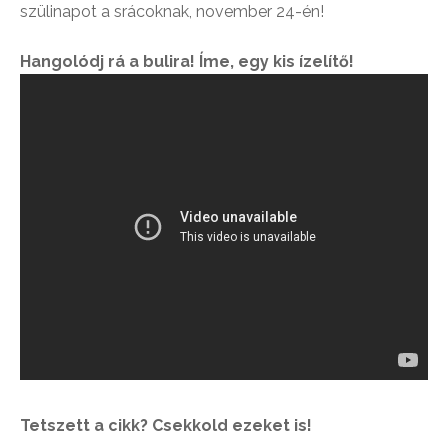
szülinapot a srácoknak, november 24-én!
Hangolódj rá a bulira! Íme, egy kis ízelítő!
Tetszett a cikk? Csekkold ezeket is!