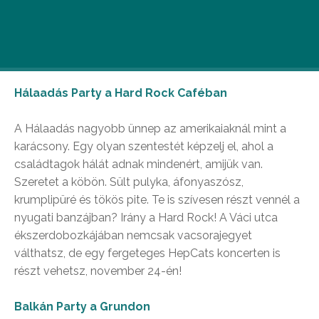
November vége van, egyre hidegebb, de te
lehet, hogy mégis többre vágysz egy mozinál?
Íme, a legjobb parti ajánlatok a hétvégére!
Hálaadás Party a Hard Rock Caféban
A Hálaadás nagyobb ünnep az amerikaiaknál mint a
karácsony. Egy olyan szentestét képzelj el, ahol a
családtagok hálát adnak mindenért, amijük van.
Szeretet a köbön. Sült pulyka, áfonyaszósz,
krumplipüré és tökös pite. Te is szívesen részt vennél a
nyugati banzájban? Irány a Hard Rock! A Váci utca
ékszerdobozkájában nemcsak vacsorajegyet
válthatsz, de egy fergeteges HepCats koncerten is
részt vehetsz, november 24-én!
Balkán Party a Grundon