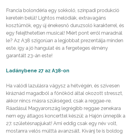
Francia bolondéria egy sokkoló, színpadi produkció
keretein belül! Lightos melódiák, extravagáns
kosztümök, egy új énekesnő duruzsoló karakterrel, és
egy felejthetetlen musical! Miért pont erről maradnál
le? Az A38 szigorúan a legjobbat prezentálja minden
este, így a jó hangulat és a fergeteges élmény
garantált 23-án este!
Ladánybene 27 az A38-on
Ha valódi lazulásra vágysz a hétvégén, és szívesen
kiráznád magadból a főnököd által okozott stresszt,
akkor nincs másra szükséged, csak a reggae-re.
Ráadásul Magyarország legrégibb reggae zenekara
nem egy átlagos koncerttel készül: a Hajón ünneplik a
27. születésnapjukat! Ami eddig csak egy név volt,
mostanra velős múlttá avanzsált. Kívánj te is boldog