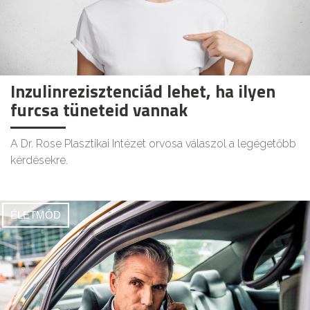
Inzulinrezisztenciád lehet, ha ilyen
furcsa tüneteid vannak
A Dr. Rose Plasztikai Intézet orvosa válaszol a legégetőbb
kérdésekre.
ÉLETMÓD