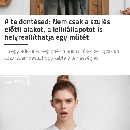
A te döntésed: Nem csak a szülés
előtti alakot, a lelkiállapotot is
helyreállíthatja egy műtét
Ha egy édesanya végignéz magán a tükörben, gyakran
azzal szembesül, hogy keblei a terhesség és
ÉLETMÓD