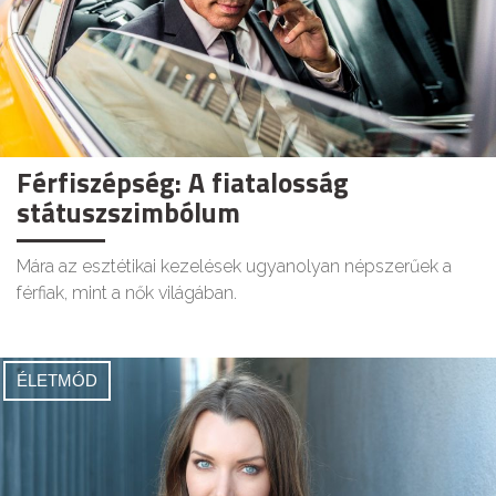
Férfiszépség: A fiatalosság
státuszszimbólum
Mára az esztétikai kezelések ugyanolyan népszerűek a
férfiak, mint a nők világában.
ÉLETMÓD