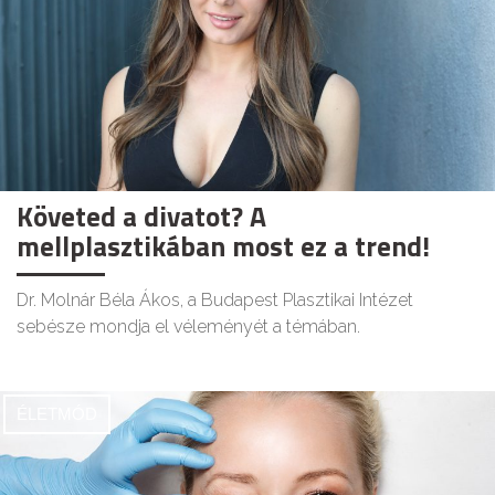
Követed a divatot? A
mellplasztikában most ez a trend!
Dr. Molnár Béla Ákos, a Budapest Plasztikai Intézet
sebésze mondja el véleményét a témában.
ÉLETMÓD