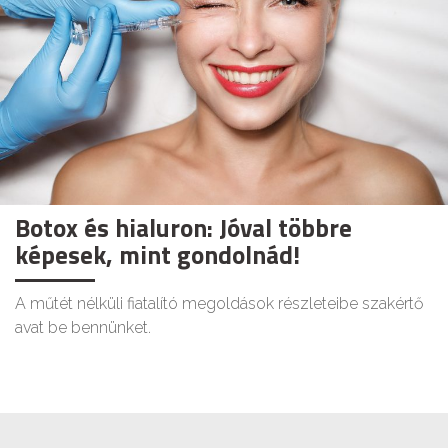
Botox és hialuron: Jóval többre
képesek, mint gondolnád!
A műtét nélküli fiatalító megoldások részleteibe szakértő
avat be bennünket.