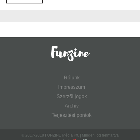
Rólunk
Impresszum
Szerzői jogok
Archív
Terjesztési pontok
© 2017-2018 FUNZINE Média Kft. | Minden jog fenntartva