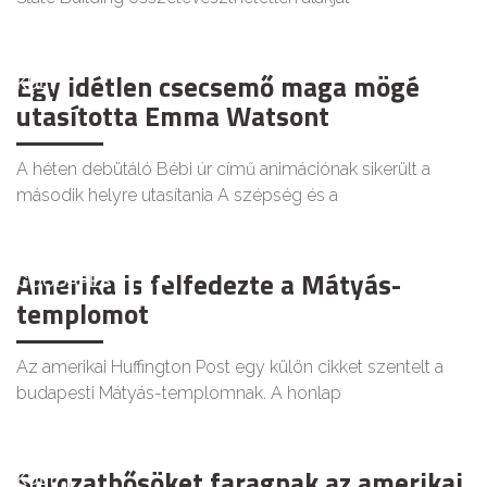
Egy idétlen csecsemő maga mögé
KULT
utasította Emma Watsont
A héten debütáló Bébi úr című animációnak sikerült a
második helyre utasítania A szépség és a
Amerika is felfedezte a Mátyás-
GOODAPEST
templomot
Az amerikai Huffington Post egy külön cikket szentelt a
budapesti Mátyás-templomnak. A honlap
Sorozathősöket faragnak az amerikai
KULT