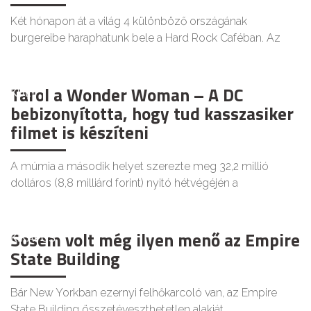
Két hónapon át a világ 4 különböző országának
burgereibe haraphatunk bele a Hard Rock Caféban. Az
Tarol a Wonder Woman – A DC
KULT
bebizonyította, hogy tud kasszasiker
filmet is készíteni
A múmia a második helyet szerezte meg 32,2 millió
dolláros (8,8 milliárd forint) nyitó hétvégéjén a
Sosem volt még ilyen menő az Empire
KIKAPCS
State Building
Bár New Yorkban ezernyi felhőkarcoló van, az Empire
State Building összetéveszthetetlen alakját