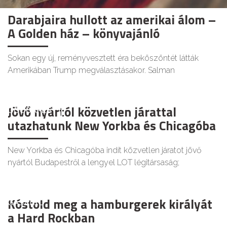
Darabjaira hullott az amerikai álom –
A Golden ház – könyvajánló
Sokan egy új, reményvesztett éra beköszöntét látták
Amerikában Trump megválasztásakor. Salman
Jövő nyártól közvetlen járattal
GOODAPEST
utazhatunk New Yorkba és Chicagóba
New Yorkba és Chicagóba indít közvetlen járatot jövő
nyártól Budapestről a lengyel LOT légitársaság;
Kóstold meg a hamburgerek királyát
GASZTRO
a Hard Rockban