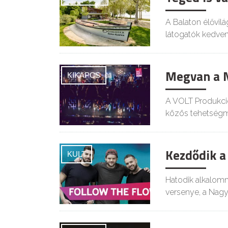
A Balaton élővil
látogatók kedve
Megvan a N
KIKAPCS
A VOLT Produkció
közös tehetségm
Kezdődik a
KULT
Hatodik alkalomm
versenye, a Nagy