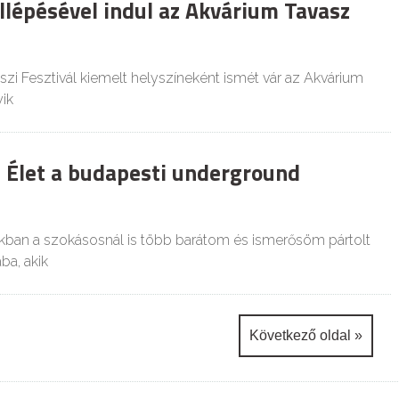
llépésével indul az Akvárium Tavasz
szi Fesztivál kiemelt helyszíneként ismét vár az Akvárium
ik
 Élet a budapesti underground
kban a szokásosnál is több barátom és ismerősöm pártolt
ba, akik
Következő oldal »