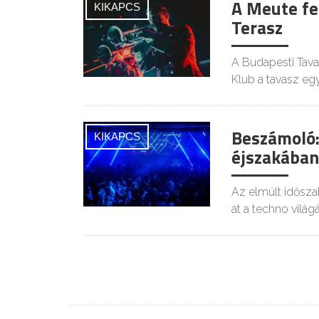
A Meute fe
KIKAPCS
Terasz
A Budapesti Tava
Klub a tavasz egy
Beszámoló:
KIKAPCS
éjszakában
Az elmúlt idősza
át a techno világá