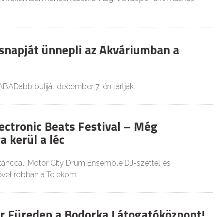
ésnapját ünnepli az Akváriumban a
ZABADabb buliját december 7-én tartják.
ectronic Beats Festival – Még
 kerül a léc
ánccal, Motor City Drum Ensemble DJ-szettel és
ővel robban a Telekom
ár Füreden a Bodorka Látogatóközpont!