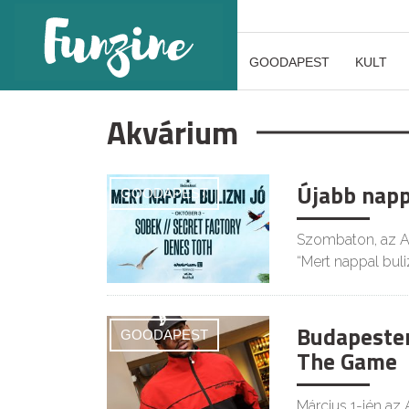
GOODAPEST
KULT
Akvárium
Újabb napp
GOODAPEST
Szombaton, az Ak
“Mert nappal buliz
Budapesten
GOODAPEST
The Game
Március 1-jén az 