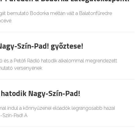
ágát bemutató Bodorka méltán vált a Balatonfüredre
ncévé.
agy-Szín-Pad! győztese!
 és a Petőfi Rádió hatodik alkalommal megrendezett
utató versenyének
 hatodik Nagy-Szín-Pad!
al indul a könnyűzenei előadók legrangosabb hazai
-Szín-Pad! A