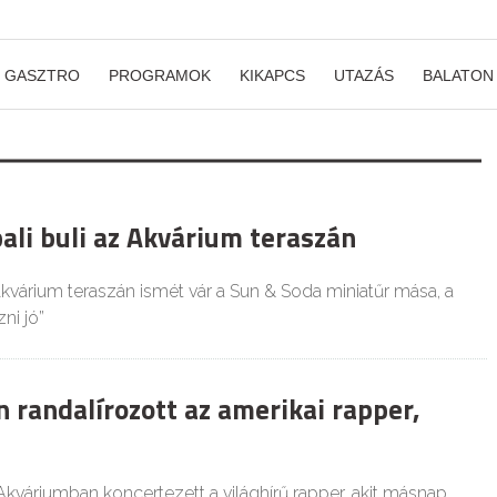
GASZTRO
PROGRAMOK
KIKAPCS
UTAZÁS
BALATON
ali buli az Akvárium teraszán
várium teraszán ismét vár a Sun & Soda miniatűr mása, a
ni jó”
 randalírozott az amerikai rapper,
Akváriumban koncertezett a világhírű rapper, akit másnap