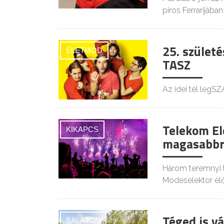
piros Ferrarijában
25. szület
ÉLETMÓD
TASZ
Az idei tél legS
Telekom El
KIKAPCS
magasabbra
Három teremnyi t
Modeselektor él
Téged is v
BALATON