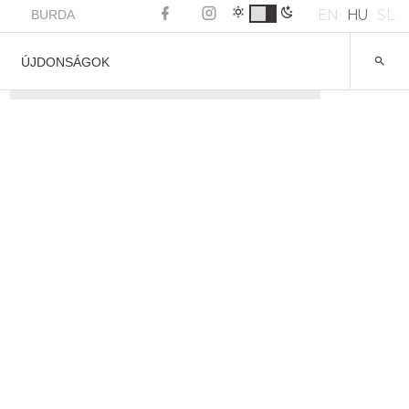
EN
HU
SL
BURDA
ÚJDONSÁGOK