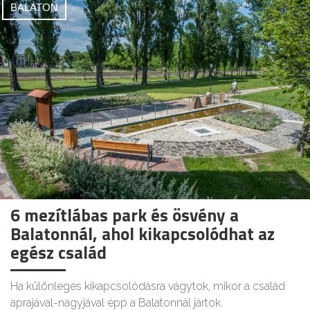
BALATON
6 mezítlábas park és ösvény a
Balatonnál, ahol kikapcsolódhat az
egész család
Ha különleges kikapcsolódásra vágytok, mikor a család
aprajával-nagyjával épp a Balatonnál jártok.