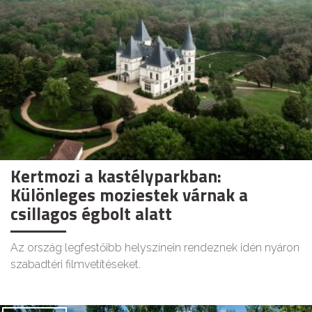
Kertmozi a kastélyparkban:
Különleges moziestek várnak a
csillagos égbolt alatt
Az ország legfestőibb helyszínein rendeznek idén nyáron
szabadtéri filmvetítéseket.