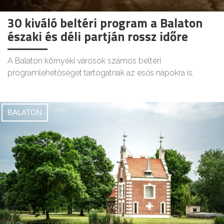
30 kiváló beltéri program a Balaton
északi és déli partján rossz időre
A Balaton környéki városok számos beltéri
programlehetőséget tartogatnak az esős napokra is.
BALATON