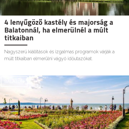
4 lenyűgöző kastély és majorság a
Balatonnál, ha elmerülnél a múlt
titkaiban
Nagyszerű kiállítások és izgalmas programok várják a
múlt titkaiban elmerülni vágyó időutazókat.
BALATON