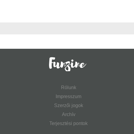
Rólunk
Impresszum
Szerzői jogok
Archív
Terjesztési pontok