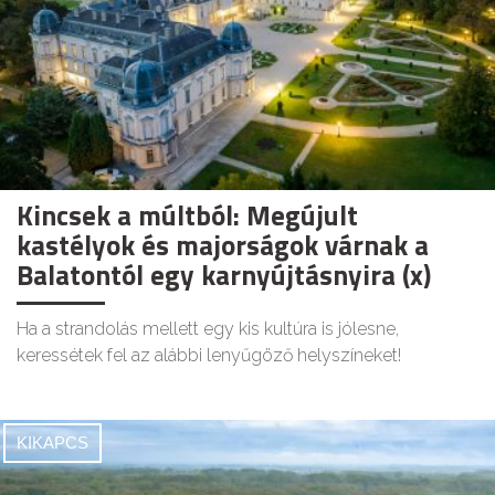
Kincsek a múltból: Megújult
kastélyok és majorságok várnak a
Balatontól egy karnyújtásnyira (x)
Ha a strandolás mellett egy kis kultúra is jólesne,
keressétek fel az alábbi lenyűgöző helyszíneket!
KIKAPCS