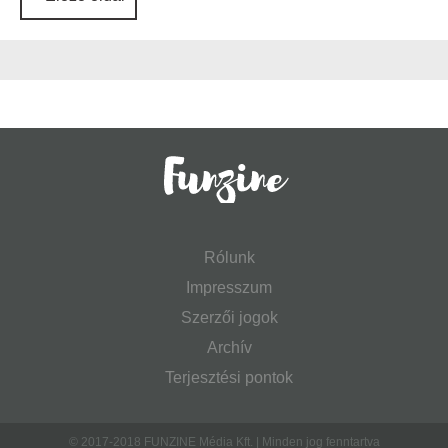
Rólunk
Impresszum
Szerzői jogok
Archív
Terjesztési pontok
© 2017-2018 FUNZINE Média Kft. | Minden jog fenntartva