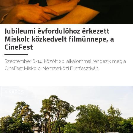
Jubileumi évfordulóhoz érkezett
Miskolc közkedvelt filmünnepe, a
CineFest
Szeptember 6-14. között 20. alkalommal rendezik meg a
CineFest Miskolci Nemzetközi Filmfesztivált.
KIKAPCS