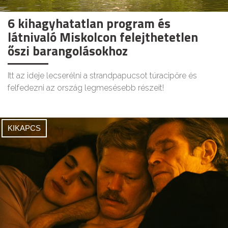
6 kihagyhatatlan program és
látnivaló Miskolcon felejthetetlen
őszi barangolásokhoz
Itt az ideje lecserélni a strandpapucsot túracipőre és
felfedezni az ország legmesésebb részeit!
KIKAPCS