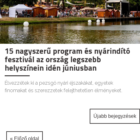
15 nagyszerű program és nyárindító
fesztivál az ország legszebb
helyszínein idén júniusban
Élvezzétek ki a pezsgő nyári éjszakákat, egyetek
finomakat és szerezzetek felejthetetlen élményeket.
Bejegyzés
Újabb bejegyzések
navigáció
« Előző oldal