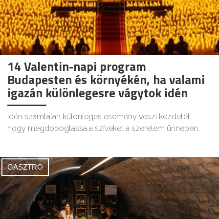
14 Valentin-napi program
Budapesten és környékén, ha valami
igazán különlegesre vágytok idén
Idén számtalan különleges esemény veszi kezdetét,
hogy megdobogtassa a szíveket a szerelem ünnepén.
GASZTRO