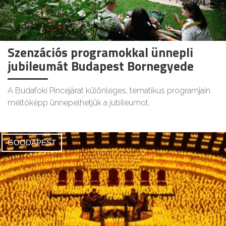
Szenzációs programokkal ünnepli
jubileumát Budapest Bornegyede
A Budafoki Pincejárat különleges, tematikus programjain
méltóképp ünnepelhetjük a jubileumot.
GOODAPEST