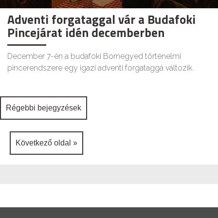
Adventi forgataggal vár a Budafoki
Pincejárat idén decemberben
December 7-én a budafoki Bornegyed történelmi
pincerendszere egy igazi adventi forgataggá változik.
Bejegyzés
Régebbi bejegyzések
navigáció
Következő oldal »