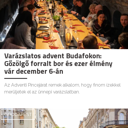
Varázslatos advent Budafokon:
Gőzölgő forralt bor és ezer élmény
vár december 6-án
Az Adventi Pincejárat remek alkalom, hogy finom ízekkel
merüljetek el az ünnepi varázslatban.
GOODAPEST