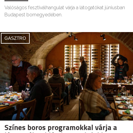
Valóságos fesztiválhangulat várja a látogatókat júniusban
Budapest bornegyedében.
GASZTRO
Színes boros programokkal várja a