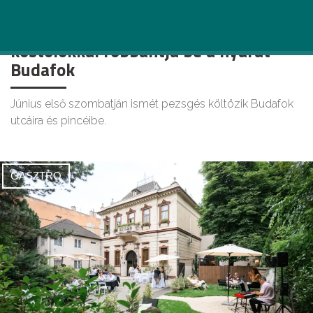
Ingyenes programokkal és különleges
kóstolókkal robbantja be a nyarat
Budafok
Június első szombatján ismét pezsgés költözik Budafok
utcáira és pincéibe.
GASZTRO