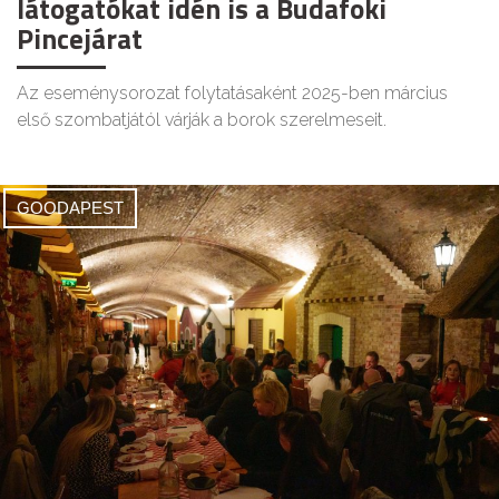
látogatókat idén is a Budafoki
Pincejárat
Az eseménysorozat folytatásaként 2025-ben március
első szombatjától várják a borok szerelmeseit.
GOODAPEST