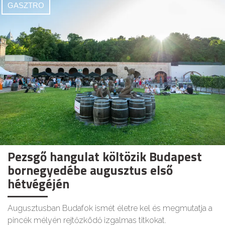
GASZTRO
Pezsgő hangulat költözik Budapest
bornegyedébe augusztus első
hétvégéjén
Augusztusban Budafok ismét életre kel és megmutatja a
pincék mélyén rejtőzködő izgalmas titkokat.