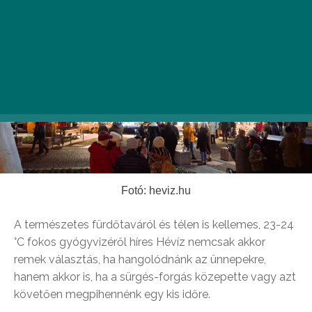
Fotó: heviz.hu
A természetes fürdőtaváról és télen is kellemes, 23-24
°C fokos gyógyvizéről híres Hévíz nemcsak akkor
remek választás, ha hangolódnánk az ünnepekre,
hanem akkor is, ha a sürgés-forgás közepette vagy azt
követően megpihennénk egy kis időre.