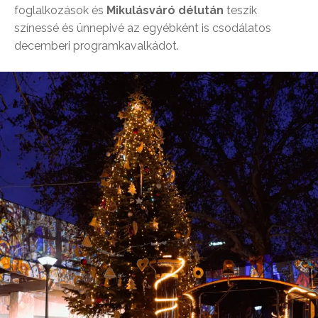
foglalkozások és
Mikulásváró délután
teszik
színessé és ünnepivé az egyébként is csodálatos
decemberi programkavalkádot.