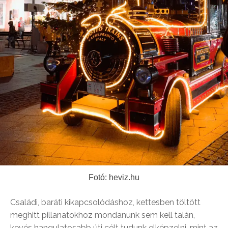
Fotó: heviz.hu
Családi, baráti kikapcsolódáshoz, kettesben töltött
meghitt pillanatokhoz mondanunk sem kell talán,
kevés hangulatosabb úti célt tudunk elképzelni, mint az