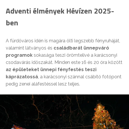
Adventi élmények Hévízen 2025-
ben
A fürdőváros idén is magára ölti legszebb fényruháját,
valamint látványos és
családbarát ünnepváró
programok
sokasága teszi örömtelivé a karácsonyi
csodavárás időszakát. Minden este 16 és 20 óra között
az épületeket ünnepi fényfestés teszi
káprázatossá
, a karácsonyi szánnal csábító fotópont
pedig zenei aláfestéssel lesz teljes.