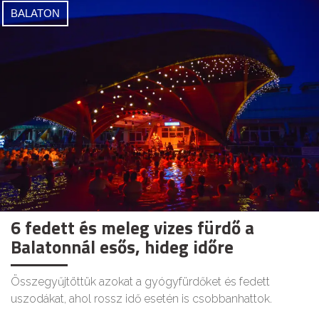
BALATON
6 fedett és meleg vizes fürdő a
Balatonnál esős, hideg időre
Összegyűjtöttük azokat a gyógyfürdőket és fedett
uszodákat, ahol rossz idő esetén is csobbanhattok.