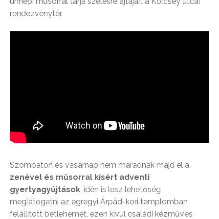
ünnepi műsorral tárja szélesre ajtajait a Kölcsey utcai
rendezvénytér.
Szombaton és vasárnap nem maradnak majd el a
zenével és műsorral kísért adventi
gyertyagyújtások
, idén is lesz lehetőség
meglátogatni az egregyi Árpád-kori templomban
felállított betlehemet, ezen kívül családi kézműves