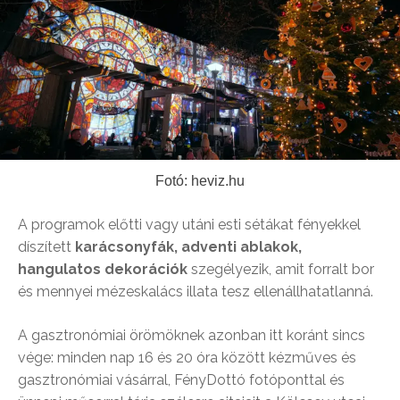
Fotó: heviz.hu
A programok előtti vagy utáni esti sétákat fényekkel
díszített
karácsonyfák, adventi ablakok,
hangulatos dekorációk
szegélyezik, amit forralt bor
és mennyei mézeskalács illata tesz ellenállhatatlanná.
A gasztronómiai örömöknek azonban itt koránt sincs
vége: minden nap 16 és 20 óra között kézműves és
gasztronómiai vásárral, FényDottó fotóponttal és