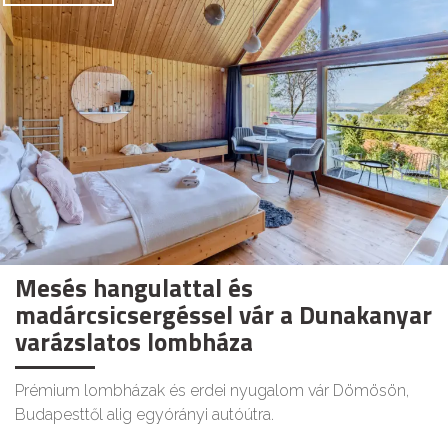
Mesés hangulattal és
madárcsicsergéssel vár a Dunakanyar
varázslatos lombháza
Prémium lombházak és erdei nyugalom vár Dömösön,
Budapesttől alig egyórányi autóútra.