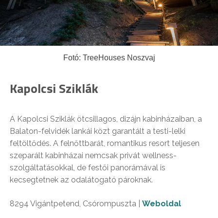
Fotó: TreeHouses Noszvaj
Kapolcsi Sziklák
A Kapolcsi Sziklák ötcsillagos, dizájn kabinházaiban, a
Balaton-felvidék lankái közt garantált a testi-lelki
feltöltődés. A felnőttbarát, romantikus resort teljesen
szeparált kabinházai nemcsak privát wellness-
szolgáltatásokkal, de festői panorámával is
kecsegtetnek az odalátogató pároknak.
8294 Vigántpetend, Csórompuszta |
Weboldal