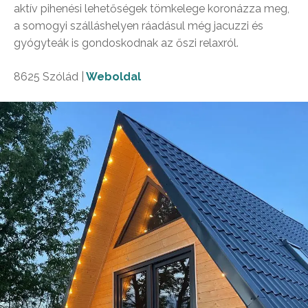
aktív pihenési lehetőségek tömkelege koronázza meg,
a somogyi szálláshelyen ráadásul még jacuzzi és
gyógyteák is gondoskodnak az őszi relaxról.
8625 Szólád |
Weboldal