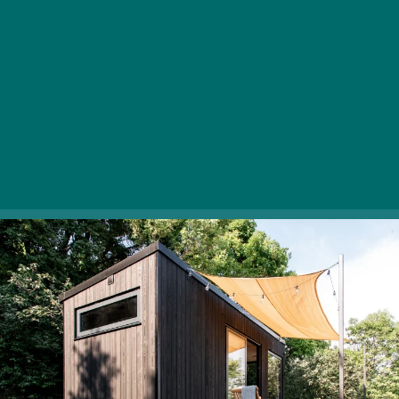
Erdő széle, vadvirágok, szemben a visegrádi vár: a
szépséges Tiny Heart Kabin Nagymaros felett, a
házaktól távol bújik meg és invitál őszi feltöltődésre. A
szívmelengető szállás modern, minimalista pompában
tündököl, számos okos megoldásának köszönhetően
pedig igazán különleges hangulatot áraszt.
2626 Nagymaros, Nagyhenc dűlő |
Weboldal