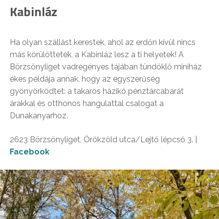
Kabinláz
Ha olyan szállást kerestek, ahol az erdőn kívül nincs
más körülöttetek, a Kabinláz lesz a ti helyetek! A
Börzsönyliget vadregényes tájában tündöklő miniház
ékes példája annak, hogy az egyszerűség
gyönyörködtet: a takaros házikó pénztárcabarát
árakkal és otthonos hangulattal csalogat a
Dunakanyarhoz.
2623 Börzsönyliget, Örökzöld utca/Lejtő lépcső 3. |
Facebook