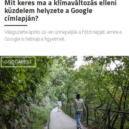
Mit keres ma a klímaváltozás elleni
küzdelem helyzete a Google
címlapján?
Világszerte április 22-én ünnepeljük a Föld napját, amire a
Google is felhívja a figyelmet.
GOODAPEST