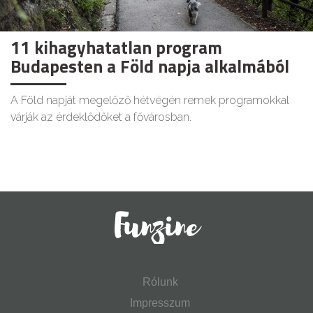
11 kihagyhatatlan program
Budapesten a Föld napja alkalmából
A Föld napját megelőző hétvégén remek programokkal
várják az érdeklődőket a fővárosban.
Rólunk
Impresszum