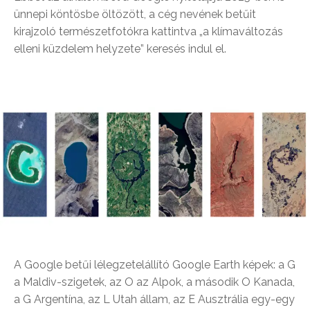
ünnepi köntösbe öltözött, a cég nevének betűit
kirajzoló természetfotókra kattintva „a klímaváltozás
elleni küzdelem helyzete” keresés indul el.
A Google betűi lélegzetelállító Google Earth képek: a G
a Maldiv-szigetek, az O az Alpok, a második O Kanada,
a G Argentína, az L Utah állam, az E Ausztrália egy-egy