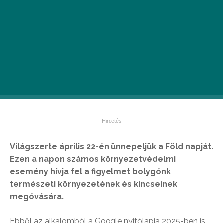
Világszerte április 22-én ünnepeljük a Föld napját.
Ezen a napon számos környezetvédelmi
esemény hívja fel a figyelmet bolygónk
természeti környezetének és kincseinek
megóvására.
Ebből az alkalomból a Google nyitólapja 2025-ben is