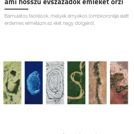
ami hosszú évszázadok emlékét őrzi
Bámulatos faóriások, melyek árnyékos lombkoronája alatt
érdemes elmélázni az élet nagy dolgairól.
ÉLETMÓD