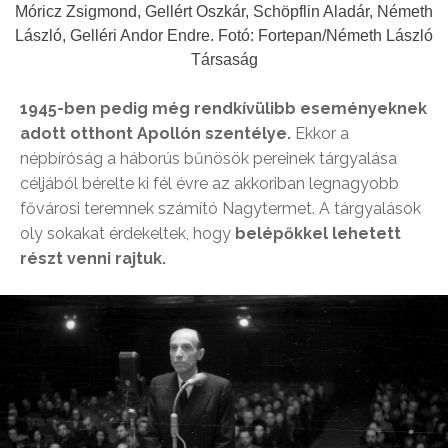
Móricz Zsigmond, Gellért Oszkár, Schöpflin Aladár, Németh
László, Gelléri Andor Endre. Fotó: Fortepan/Németh László
Társaság
1945-ben pedig még rendkívülibb eseményeknek
adott otthont Apollón szentélye.
Ekkor a
népbíróság a háborús bűnösök pereinek tárgyalása
céljából bérelte ki fél évre az akkoriban legnagyobb
fővárosi teremnek számító Nagytermet. A tárgyalások
oly sokakat érdekeltek, hogy
belépőkkel lehetett
részt venni rajtuk.