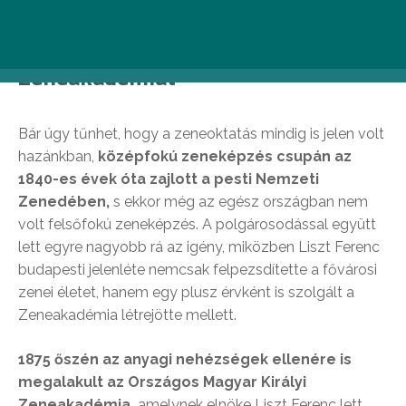
Liszt Ferenc hívta életre a
Zeneakadémiát
Bár úgy tűnhet, hogy a zeneoktatás mindig is jelen volt
hazánkban,
középfokú zeneképzés csupán az
1840-es évek óta zajlott a pesti Nemzeti
Zenedében,
s ekkor még az egész országban nem
volt felsőfokú zeneképzés. A polgárosodással együtt
lett egyre nagyobb rá az igény, miközben Liszt Ferenc
budapesti jelenléte nemcsak felpezsdítette a fővárosi
zenei életet, hanem egy plusz érvként is szolgált a
Zeneakadémia létrejötte mellett.
1875 őszén az anyagi nehézségek ellenére is
megalakult az Országos Magyar Királyi
Zeneakadémia,
amelynek elnöke Liszt Ferenc lett,