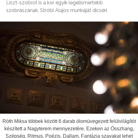
Liszt-szobrot is a kor egyik legelismertebb
szobrászának, Stróbl Alajos munkáját dicséri.
Róth Miksa többek között 6 darab ólomüvegezett felülvilágítót
készített a Nagyterem mennyezetére. Ezeken az Összhang,
Szépség, Ritmus, Poézis, Dallam, Fantázia szavakat lehet