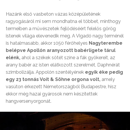
Hazánk első vasbeton vázas középületének
ragyogásáról mi sem mondhatna el többet, minthogy
termeiben a művészetek fejlődéséért felelős görög
istenek világa elevenedik meg. A Vigadó nagy terménél
is hatalmasabb, akkor 1050 férőhelyes
Nagyterembe
belépve Apollón aranyozott babérligete tárul
elénk,
ahol a székek sötét színe a fák gyökereit, az
arany babér az isten elátkozott szerelmét, Daphnérát
szimbolizálja. Appolón szentélyének
egyik éke pedig
egy 23 tonnás Voit & Söhne orgona volt,
amely
vasúton érkezett Németországból Budapestre, hisz
ekkor még hazai gyárosok nem készítettek
hangversenyorgonát.