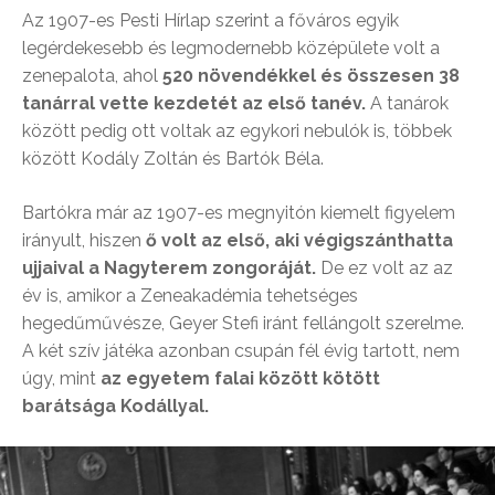
Az 1907-es Pesti Hírlap szerint a főváros egyik
legérdekesebb és legmodernebb középülete volt a
zenepalota, ahol
520 növendékkel és összesen 38
tanárral vette kezdetét az első tanév.
A tanárok
között pedig ott voltak az egykori nebulók is, többek
között Kodály Zoltán és Bartók Béla.
Bartókra már az 1907-es megnyitón kiemelt figyelem
irányult, hiszen
ő volt az első, aki végigszánthatta
ujjaival a Nagyterem zongoráját.
De ez volt az az
év is, amikor a Zeneakadémia tehetséges
hegedűművésze, Geyer Stefi iránt fellángolt szerelme.
A két szív játéka azonban csupán fél évig tartott, nem
úgy, mint
az egyetem falai között kötött
barátsága Kodállyal.