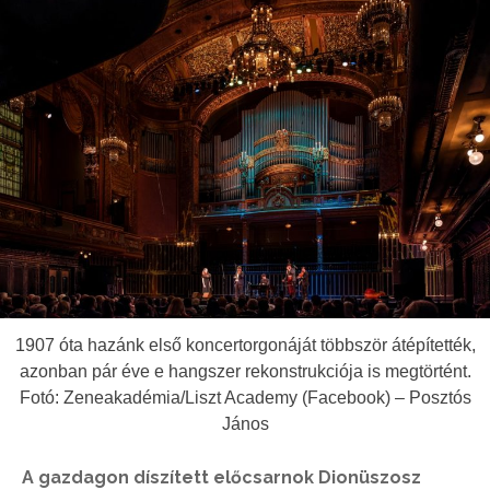
1907 óta hazánk első koncertorgonáját többször átépítették,
azonban pár éve e hangszer rekonstrukciója is megtörtént.
Fotó: Zeneakadémia/Liszt Academy (Facebook) – Posztós
János
A gazdagon díszített előcsarnok Dionüszosz