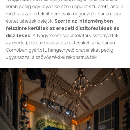
során pedig egy olyan korszerű épület született, ahol a
múlt század értékeit nemcsak megőrizték, hanem újra
életet leheltek beléjük.
Szerte az intézményben
felszínre kerültek az eredeti díszítőfestések és
díszítések.
A Nagyterem faburkolatai visszanyerték
az eredeti, fekete berakásos festésüket, a hajdanán
Comóban gyártott, hangelnyelő drapériákat pedig
ugyanazzal a szövőszékkel rekonstruálták.