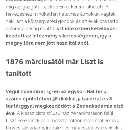
míg az igazgatói székbe Erkel Ferenc ülhetett. A
tervezéshez mindketten hatalmas álmokkal vágtak
neki, ám a költségvetési gondok és az évek óta tartó
bizonytalanság miatt
Liszt időközben kételkedni
kezdett az intézmény sikerességében, így a
megnyitóra nem jött haza Itáliából.
1876 márciusától már Liszt is
tanított
Végül november 15-én az egykori Hal tér 4.
számú épületében 38 diákkal, 5 tanárral és 8
tantárggyal megkezdődött a Zeneakadémia első
éve
. A klasszicista stílusú ház zeneoktatáson felül
Liszt Ferencnek és a messze földön híres matinéinak,
fényes társadalmi, irodalmi és művészeti estélyeinek is