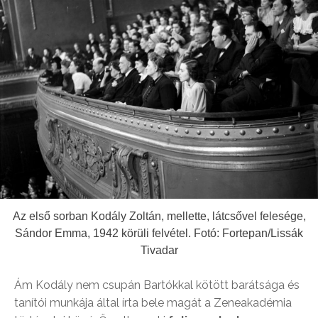
Az első sorban Kodály Zoltán, mellette, látcsővel felesége,
Sándor Emma, 1942 körüli felvétel. Fotó: Fortepan/Lissák
Tivadar
Ám Kodály nem csupán Bartókkal kötött barátsága és
tanítói munkája által írta bele magát a Zeneakadémia