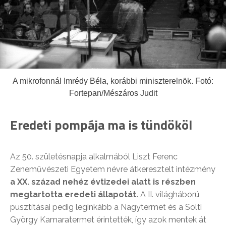
A mikrofonnál Imrédy Béla, korábbi miniszterelnök. Fotó:
Fortepan/Mészáros Judit
Eredeti pompája ma is tündököl
Az 50. születésnapja alkalmából Liszt Ferenc
Zeneművészeti Egyetem névre átkeresztelt intézmény
a XX. század nehéz évtizedei alatt is részben
megtartotta eredeti állapotát.
A II. világháború
pusztításai pedig leginkább a Nagytermet és a Solti
György Kamaratermet érintették, így azok mentek át