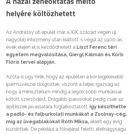
A hazai zeneoktatás méltó
helyére költözhetett
Az Andrássy úti épület már a XIX. század végén új,
nagyobb intézmény után kiáltott, s végül az 1900-as
évek elején el is kezdődhetett a
Liszt Ferenc téri
egyetem megvalósítása, Giergl Kálmán és Korb
Flóris tervei alapján.
Azóta is úgy hírlik, hogy az épületen a kor legjelesebb
iparművészei dolgoztak, viszont a teljes igazság az,
hogy a minisztérium mindig a legolcsóbb munkással
kötött szerződést. Drágább iparosokat pedig csak az
építészek javaslatára foglalkoztatott,
így készíthette
a padló- és falburkolati munkákat a Zsolnay-cég,
míg az üvegablakokat Róth Miksa,
akiért egy évig
küzdöttek. De például a főbejárat feletti, életnagyságú