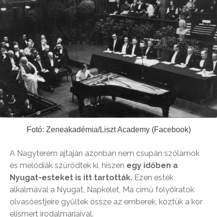
Fotó: Zeneakadémia/Liszt Academy (Facebook)
A Nagyterem ajtaján azonban nem csupán szólamok
és melódiák szűrődtek ki, hiszen
egy időben a
Nyugat-esteket is itt tartották.
Ezen esték
alkalmával a Nyugat, Napkelet, Ma című folyóiratok
olvasóestjeire gyűltek össze az emberek, köztük a kor
elismert irodalmárjaival.