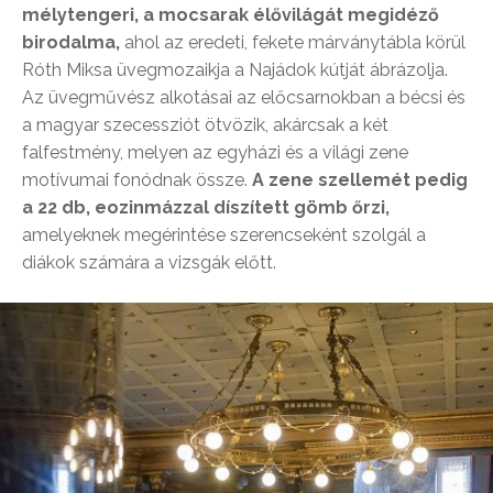
mélytengeri, a mocsarak élővilágát megidéző
birodalma,
ahol az eredeti, fekete márványtábla körül
Róth Miksa üvegmozaikja a Najádok kútját ábrázolja.
Az üvegművész alkotásai az előcsarnokban a bécsi és
a magyar szecessziót ötvözik, akárcsak a két
falfestmény, melyen az egyházi és a világi zene
motívumai fonódnak össze.
A zene szellemét pedig
a 22 db, eozinmázzal díszített gömb őrzi,
amelyeknek megérintése szerencseként szolgál a
diákok számára a vizsgák előtt.