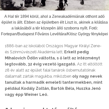
A Hal tér 1894 körül, ahol a Zeneakadémiának otthont adó
épület is állt. Ebben az épületben élt Liszt is, akinek a kilátása
a lakásából a tér közepén álló szoborra nyílt. Fotó:
Fortepan/Budapest Főváros Levéltára/Klösz György fényképei
1886-ban az iskolából Országos Magyar Királyi Zene-
és Színművészeti Akadémia lett,
Erkelt pedig
Mihalovich Ödön váltotta, s ő lett az intézményt
legtovább, 32 évig vezető igazgató.
Az itt eltöltött
28 év alatt az épület falai tanárok ősbemutatóinak
dallamait zárták magukba, miközben
oly nagy nevek
tanultak a harmadik emeleti tantermekben, mint
például Kodály Zoltán, Bartók Béla, Huszka Jenő
vagy épp Weiner Leó.