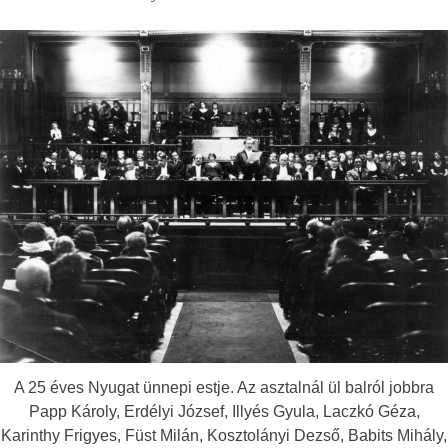
A 25 éves Nyugat ünnepi estje. Az asztalnál ül balról jobbra
Papp Károly, Erdélyi József, Illyés Gyula, Laczkó Géza,
Karinthy Frigyes, Füst Milán, Kosztolányi Dezső, Babits Mihály,