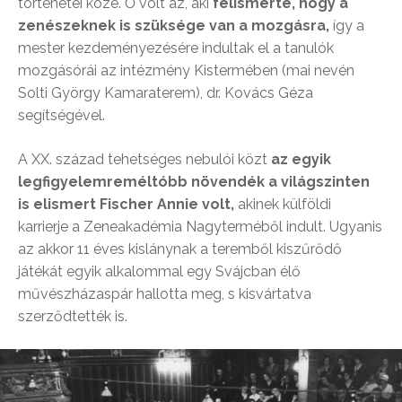
történetei közé. Ő volt az, aki
felismerte, hogy a
zenészeknek is szüksége van a mozgásra,
így a
mester kezdeményezésére indultak el a tanulók
mozgásórái az intézmény Kistermében (mai nevén
Solti György Kamaraterem), dr. Kovács Géza
segítségével.
A XX. század tehetséges nebulói közt
az egyik
legfigyelemreméltóbb növendék a világszinten
is elismert Fischer Annie volt,
akinek külföldi
karrierje a Zeneakadémia Nagyterméből indult. Ugyanis
az akkor 11 éves kislánynak a teremből kiszűrődő
játékát egyik alkalommal egy Svájcban élő
művészházaspár hallotta meg, s kisvártatva
szerződtették is.