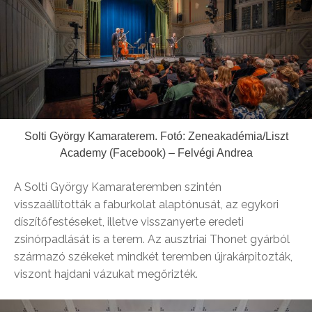
Solti György Kamaraterem. Fotó: Zeneakadémia/Liszt
Academy (Facebook) – Felvégi Andrea
A Solti György Kamarateremben szintén
visszaállították a faburkolat alaptónusát, az egykori
díszítőfestéseket, illetve visszanyerte eredeti
zsinórpadlását is a terem. Az ausztriai Thonet gyárból
származó székeket mindkét teremben újrakárpitozták,
viszont hajdani vázukat megőrizték.