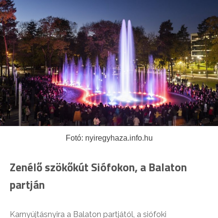
Fotó: nyiregyhaza.info.hu
Zenélő szökőkút Siófokon, a Balaton
partján
Karnyújtásnyira a Balaton partjától, a siófoki