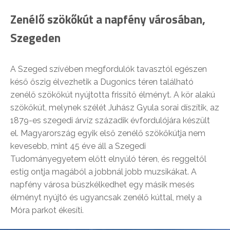
Zenélő szökőkút a napfény városában,
Szegeden
A Szeged szívében megfordulók tavasztól egészen
késő őszig élvezhetik a Dugonics téren található
zenélő szökőkút nyújtotta frissítő élményt. A kör alakú
szökőkút, melynek szélét Juhász Gyula sorai díszítik, az
1879-es szegedi árvíz századik évfordulójára készült
el. Magyarország egyik első zenélő szökőkútja nem
kevesebb, mint 45 éve áll a Szegedi
Tudományegyetem előtt elnyúló téren, és reggeltől
estig ontja magából a jobbnál jobb muzsikákat. A
napfény városa büszkélkedhet egy másik mesés
élményt nyújtó és ugyancsak zenélő kúttal, mely a
Móra parkot ékesíti.