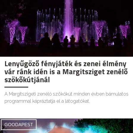
Lenyűgöző fényjáték és zenei élmény
vár ránk idén is a Margitsziget zenélő
szökőkútjánál
A Margitszigeti zenélő szökőkút minden évben bámulatos
programmal kápráztatja el a látogatókat.
GOODAPEST