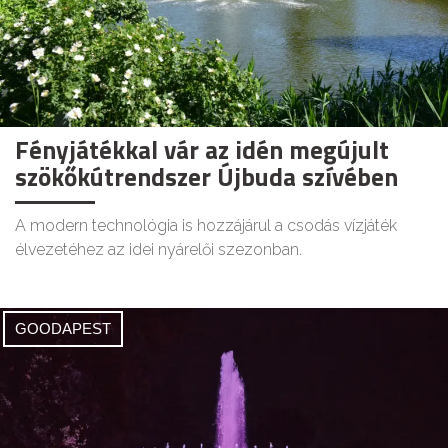
Fényjátékkal vár az idén megújult
szökőkútrendszer Újbuda szívében
A modern technológia is hozzájárul a csodás vízjáték
élvezetéhez az idei nyárelői szezonban.
GOODAPEST