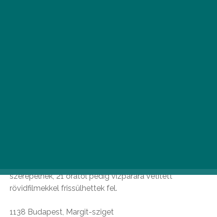
Budapest
Magyarország legnagyobb és talán egyik legszebb
zenélő szökőkútját, a Margitszigeti Zenélő Szökőkutat
1962-ben adták át. Az elmúlt közel 60 évben több
felújításon is átesett szökőkút mára korszerű
technikával, fényjátékkal és természetesen örökzöld
slágerekkel szórakoztatja a sziget Margit hídhoz
közelebb eső részén andalgókat. Az évről évre frissülő
zenei repertoárban a komolyzenei részletek mellett
idén is felcsendülnek Koncz Zsuzsa, a Guns N’ Roses, a
Coldplay, Avicii és Ed Sheeran dallamai. A zenei
kínálatban tematikus, Budapestről szóló dalok is
szerepelnek, 21 órától pedig vízpárára vetített
rövidfilmekkel frissülhettek fel.
1138 Budapest, Margit-sziget