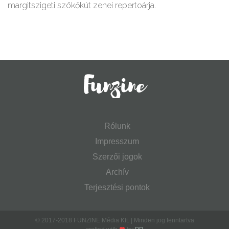
margitszigeti szökőkút zenei repertoárja.
Rólunk
Impresszum
Szerzői jogok
Archív
Terjesztési pontok
© 2017-2018 FUNZINE Média Kft. | Minden jog fenntartva