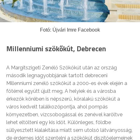
Fotó: Újvári Imre Facebook
Millenniumi szökőkút, Debrecen
A Margitszigeti Zenélő Szökőkút után az ország
második legnagyobbjának tartott debreceni
Millenniumi zenélő szökőkút a 2000-es évek elején a
főtérrel együtt újult meg. A helyiek és a városba
érkezők körében is népszerű, köralakú szökőkút a
város kedvelt találkozópontja, ahol pompás
környezetben, vízcsobogással és zenével karöltve
lehet eltölteni egy kis időt. Különleges, földbe
süllyesztett kialakítása miatt sem utolsó látványosság,
de érdemes időt szentelni a szökőkút díszítőelemeinek