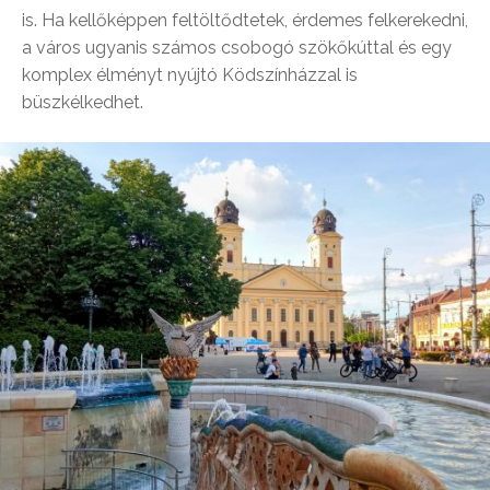
is. Ha kellőképpen feltöltődtetek, érdemes felkerekedni,
a város ugyanis számos csobogó szökőkúttal és egy
komplex élményt nyújtó Ködszínházzal is
büszkélkedhet.