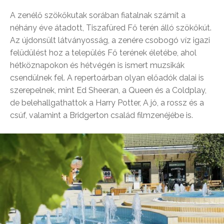
A zenélő szökőkutak sorában fiatalnak számít a
néhány éve átadott, Tiszafüred Fő terén álló szökőkút.
Az újdonsült látványosság, a zenére csobogó víz igazi
felüdülést hoz a település Fő terének életébe, ahol
hétköznapokon és hétvégén is ismert muzsikák
csendülnek fel. A repertoárban olyan előadók dalai is
szerepelnek, mint Ed Sheeran, a Queen és a Coldplay,
de belehallgathattok a Harry Potter, A jó, a rossz és a
csúf, valamint a Bridgerton család filmzenéjébe is.