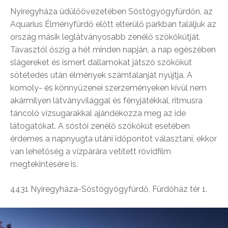
Nyíregyháza üdülőövezetében Sóstógyógyfürdőn, az
Aquarius Élményfürdő előtt elterülő parkban találjuk az
ország másik leglátványosabb zenélő szökőkútját.
Tavasztól őszig a hét minden napján, a nap egészében
slágereket és ismert dallamokat játszó szökőkút
sötétedés után élmények számtalanját nyújtja. A
komoly- és könnyűzenei szerzeményeken kívül nem
akármilyen látványvilággal és fényjátékkal, ritmusra
táncoló vízsugarakkal ajándékozza meg az ide
látogatókat. A sóstói zenélő szökőkút esetében
érdemes a napnyugta utáni időpontot választani, ekkor
van lehetőség a vízpárára vetített rövidfilm
megtekintésére is.
4431 Nyíregyháza-Sóstógyógyfürdő, Fürdőház tér 1.