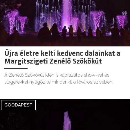
Újra életre kelti kedvenc dalainkat a
Margitszigeti Zenélő Szökőkút
A Zenélő Szökőkút idén is káprázatos show-val és
slágerekkel nyűgöz le mindenkit a főváros szívében.
GOODAPEST