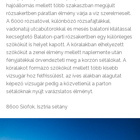
hajóállomás mellett több szakaszban megújult
rózsakertben páratlan élmény várja a víz szerelmeseit.
A 6000 rózsatővel, különböző rózsafajtákkal,
vadonatúj utcabútorokkal és mesés balatoni kilátással
kecsegtető Balaton-parti rózsakertben egy különleges
szökőkút is helyet kapott. A köralakban elhelyezett
szökőkút a zenei élmény mellett naplemente után
fényjátékkal örvendezteti meg a korzón sétálókat. A
köralakot formázó szökőkút mellett több kisebb
vízsugár hoz felfrissülést, az íves alakban alagutat
képező vízsugár pedig a közvetlenül a parton
sétálóknak nyújt varázslatos élményt.
8600 Siófok, Isztria sétány