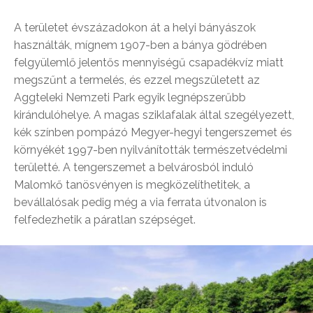
A területet évszázadokon át a helyi bányászok
használták, mígnem 1907-ben a bánya gödrében
felgyülemlő jelentős mennyiségű csapadékvíz miatt
megszűnt a termelés, és ezzel megszületett az
Aggteleki Nemzeti Park egyik legnépszerűbb
kirándulóhelye. A magas sziklafalak által szegélyezett,
kék színben pompázó Megyer-hegyi tengerszemet és
környékét 1997-ben nyilvánították természetvédelmi
területté. A tengerszemet a belvárosból induló
Malomkő tanösvényen is megközelíthetitek, a
bevállalósak pedig még a via ferrata útvonalon is
felfedezhetik a páratlan szépséget.