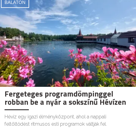
BALATON
Fergeteges programdömpinggel
robban be a nyár a sokszínű Hévízen
Hévíz egy igazi élményközpont, ahol a nappali
feltöltődést ritmusos esti programok váltják fel.