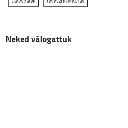
Sárospatak
tavaszi kirándulás
Neked válogattuk