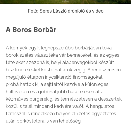
Fotó: Seres László drónfotó és videó
A Boros Borbár
A környék egyik legnépszerűbb borbárjában tokaji
borok széles választéka vár benneteket, és az egyes
tételeket szezonális, helyi alapanyagokból készült
bisztróételekkel kóstolhatjátok végig. A rendszeresen
megújuló étlapon ínycsiklandó finomságokat
próbálhattok ki, a sajttáltól kezdve a különleges
hallevesen és a jobbnál jobb húsételeken át a
kézműves burgerekig, és természetesen a desszertek
közül is talál mindenki kedvére valót. A hangulatos,
terasszal is rendelkező helyen előzetes egyeztetés
után borkóstolóra is van lehetőség.