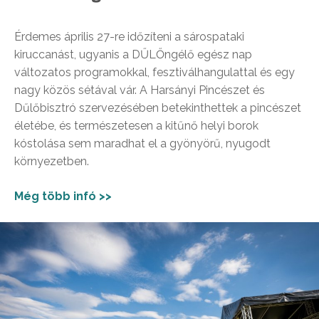
Érdemes április 27-re időzíteni a sárospataki
kiruccanást, ugyanis a DŰLŐngélő egész nap
változatos programokkal, fesztiválhangulattal és egy
nagy közös sétával vár. A Harsányi Pincészet és
Dűlőbisztró szervezésében betekinthettek a pincészet
életébe, és természetesen a kitűnő helyi borok
kóstolása sem maradhat el a gyönyörű, nyugodt
környezetben.
Még több infó >>