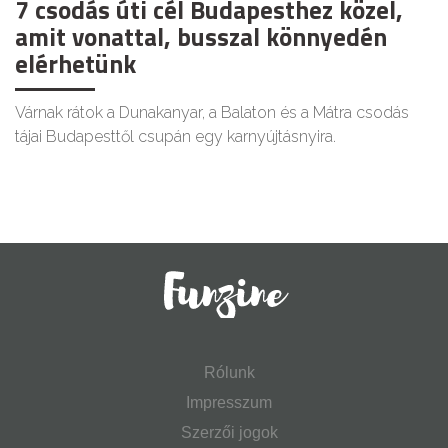
7 csodás úti cél Budapesthez közel,
amit vonattal, busszal könnyedén
elérhetünk
Várnak rátok a Dunakanyar, a Balaton és a Mátra csodás
tájai Budapesttől csupán egy karnyújtásnyira.
Rólunk
Impresszum
Szerzői jogok