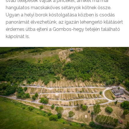
sváb telepesek vájták a pincéket, amiket ma már
hangulatos macskaköves sétányok kötnek össze.
Ugyan a helyi borok kóstolgatása közben is csodás
panorámát élvezhetünk, az igazán lehengerlő kilátásért
érdemes útba ejteni a Gombos-hegy tetején található
kápolnát is.