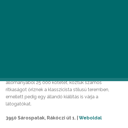
Sárospataki Református
Kollégium Nagykönyvtár
Az iskola könyvtárának 1531-es megalapítása Rákóczi
Györgyhöz köthető, majd a 19. században készült el a
Pollack Mihály által tervezett hatalmas könyvtárterem,
amely Észak-Magyarország egyik legkülönlegesebb
emlékműveként vonzza a településre a környéken
járókat. A sárospataki gyűjtemény mintegy 500 ezres
állományából 25 000 kötetet, köztük számos
ritkaságot őriznek a klasszicista stílusú teremben,
emellett pedig egy állandó kiállítás is várja a
látogatókat.
3950 Sárospatak, Rákóczi út 1. |
Weboldal