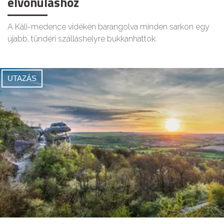
elvonuláshoz
A Káli-medence vidékén barangolva minden sarkon egy
újabb, tündéri szálláshelyre bukkanhattok.
UTAZÁS