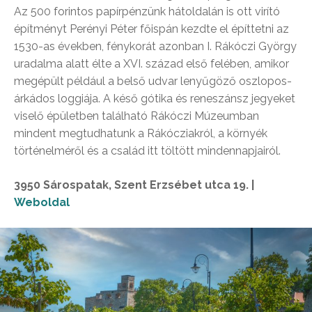
Az 500 forintos papírpénzünk hátoldalán is ott virító
építményt Perényi Péter főispán kezdte el építtetni az
1530-as években, fénykorát azonban I. Rákóczi György
uradalma alatt élte a XVI. század első felében, amikor
megépült például a belső udvar lenyűgöző oszlopos-
árkádos loggiája. A késő gótika és reneszánsz jegyeket
viselő épületben található Rákóczi Múzeumban
mindent megtudhatunk a Rákócziakról, a környék
történelméről és a család itt töltött mindennapjairól.
3950 Sárospatak, Szent Erzsébet utca 19. |
Weboldal