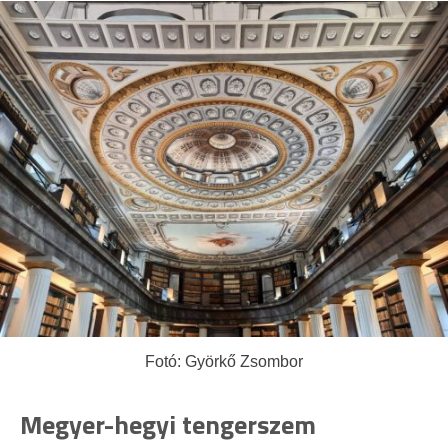
Fotó: Györkő Zsombor
Megyer-hegyi tengerszem