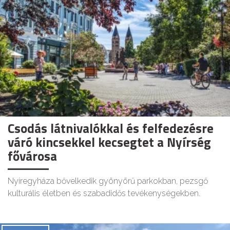
Csodás látnivalókkal és felfedezésre
váró kincsekkel kecsegtet a Nyírség
fővárosa
Nyíregyháza bővelkedik gyönyörű parkokban, pezsgő
kulturális életben és szabadidős tevékenységekben.