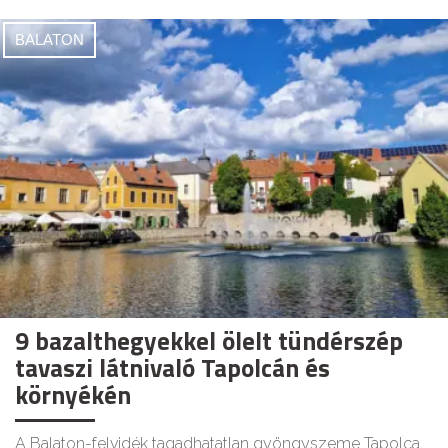
BALATON
9 bazalthegyekkel ölelt tündérszép
tavaszi látnivaló Tapolcán és
környékén
A Balaton-felvidék tagadhatatlan gyöngyszeme Tapolca,