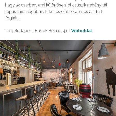
hagyják cserben, ami különösen jól csúszik néhány tál
tapas társaságában. Érkezés előtt érdemes asztalt
foglalni!
1114 Budapest, Bartók Béla út 41. |
Weboldal