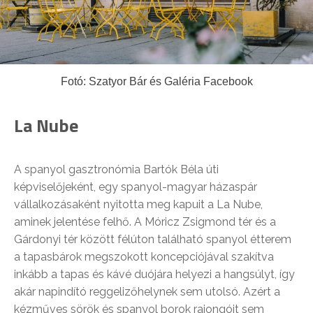
Fotó: Szatyor Bár és Galéria Facebook
La Nube
A spanyol gasztronómia Bartók Béla úti
képviselőjeként, egy spanyol-magyar házaspár
vállalkozásaként nyitotta meg kapuit a La Nube,
aminek jelentése felhő. A Móricz Zsigmond tér és a
Gárdonyi tér között félúton található spanyol étterem
a tapasbárok megszokott koncepciójával szakítva
inkább a tapas és kávé duójára helyezi a hangsúlyt, így
akár napindító reggelizőhelynek sem utolsó. Azért a
kézműves sörök és spanyol borok rajongóit sem