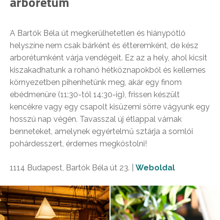
arborétum
A Bartók Béla út megkerülhetetlen és hiánypótló
helyszíne nem csak bárként és étteremként, de kész
arborétumként várja vendégeit. Ez az a hely, ahol kicsit
kiszakadhatunk a rohanó hétköznapokból és kellemes
környezetben pihenhetünk meg, akár egy finom
ebédmenüre (11:30-tól 14:30-ig), frissen készült
kencékre vagy egy csapolt kisüzemi sörre vágyunk egy
hosszú nap végén. Tavasszal új étlappal várnak
benneteket, amelynek egyértelmű sztárja a somlói
pohárdesszert, érdemes megkóstolni!
1114 Budapest, Bartók Béla út 23. |
Weboldal