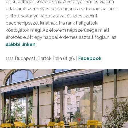
és különleges koktéloknak. A Szatyor Bár és Galéria
étlapjáról személyes kedvencünk a sztrapacska, amit
pirított savanyú káposztával és ízlés szerint
baconchipsszel kínálnak. Ha ránk hallgattok,
kóstoljátok meg! Az étterem népszerűsége miatt
érkezés előtt egy nappal érdemes asztalt foglalni az
alábbi linken
.
1111 Budapest, Bartók Béla út 36. |
Facebook