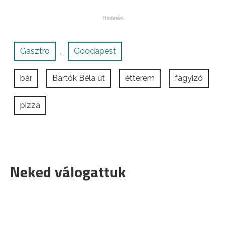
Gasztro
Goodapest
,
bár
Bartók Béla út
étterem
fagyizó
pizza
Neked válogattuk