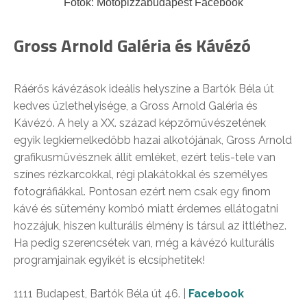
Fotók: Motopizzabudapest Facebook
Gross Arnold Galéria és Kávézó
Ráérős kávézások ideális helyszíne a Bartók Béla út
kedves üzlethelyisége, a Gross Arnold Galéria és
Kávézó. A hely a XX. század képzőművészetének
egyik legkiemelkedőbb hazai alkotójának, Gross Arnold
grafikusművésznek állít emléket, ezért telis-tele van
színes rézkarcokkal, régi plakátokkal és személyes
fotográfiákkal. Pontosan ezért nem csak egy finom
kávé és sütemény kombó miatt érdemes ellátogatni
hozzájuk, hiszen kulturális élmény is társul az ittléthez.
Ha pedig szerencsétek van, még a kávézó kulturális
programjainak egyikét is elcsíphetitek!
1111 Budapest, Bartók Béla út 46. |
Facebook