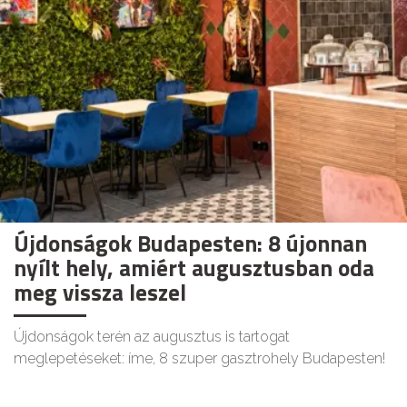
Újdonságok Budapesten: 8 újonnan
nyílt hely, amiért augusztusban oda
meg vissza leszel
Újdonságok terén az augusztus is tartogat
meglepetéseket: íme, 8 szuper gasztrohely Budapesten!