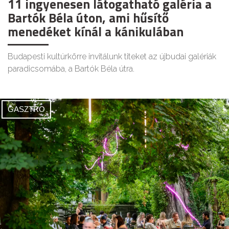
11 ingyenesen látogatható galéria a
Bartók Béla úton, ami hűsítő
menedéket kínál a kánikulában
Budapesti kultúrkörre invitálunk titeket az újbudai galériák
paradicsomába, a Bartók Béla útra.
GASZTRO