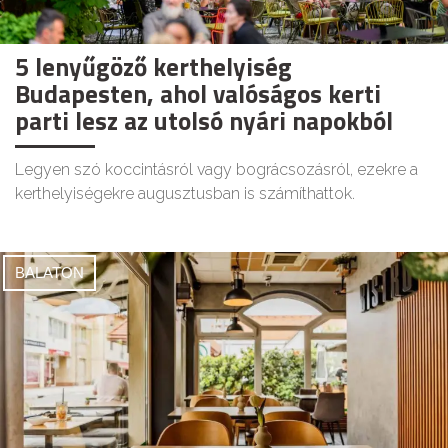
5 lenyűgöző kerthelyiség
Budapesten, ahol valóságos kerti
parti lesz az utolsó nyári napokból
Legyen szó koccintásról vagy bográcsozásról, ezekre a
kerthelyiségekre augusztusban is számíthattok.
BALATON