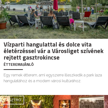
Vízparti hangulattal és dolce vita
életérzéssel vár a Városliget szívének
rejtett gasztrokincse
ÉTTEREMAJÁNLÓ
Egy remek étterem, ami egyszerre illeszkedik a park laza
hangulatához és a modern városi kultúrához.
GASZTRO