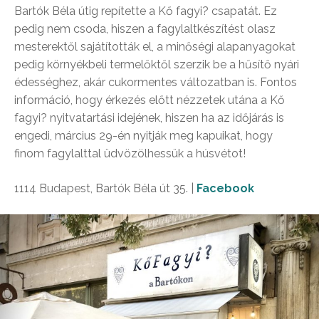
Bartók Béla útig repítette a Kő fagyi? csapatát. Ez
pedig nem csoda, hiszen a fagylaltkészítést olasz
mesterektől sajátították el, a minőségi alapanyagokat
pedig környékbeli termelőktől szerzik be a hűsítő nyári
édességhez, akár cukormentes változatban is. Fontos
információ, hogy érkezés előtt nézzetek utána a Kő
fagyi? nyitvatartási idejének, hiszen ha az időjárás is
engedi, március 29-én nyitják meg kapuikat, hogy
finom fagylalttal üdvözölhessük a húsvétot!
1114 Budapest, Bartók Béla út 35. |
Facebook