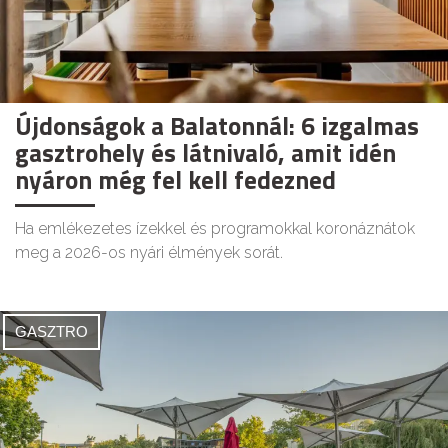
Újdonságok a Balatonnál: 6 izgalmas
gasztrohely és látnivaló, amit idén
nyáron még fel kell fedezned
Ha emlékezetes ízekkel és programokkal koronáznátok
meg a 2026-os nyári élmények sorát.
GASZTRO