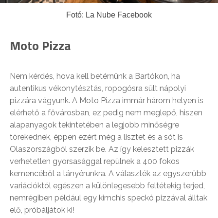
Fotó: La Nube Facebook
Moto Pizza
Nem kérdés, hova kell betérnünk a Bartókon, ha
autentikus vékonytésztás, ropogósra sült nápolyi
pizzára vágyunk. A Moto Pizza immár három helyen is
elérhető a fővárosban, ez pedig nem meglepő, hiszen
alapanyagok tekintetében a legjobb minőségre
törekednek, éppen ezért még a lisztet és a sót is
Olaszországból szerzik be. Az így kelesztett pizzák
verhetetlen gyorsasággal repülnek a 400 fokos
kemencéből a tányérunkra. A választék az egyszerűbb
variációktól egészen a különlegesebb feltétekig terjed,
nemrégiben például egy kimchis speckó pizzával álltak
elő, próbáljátok ki!