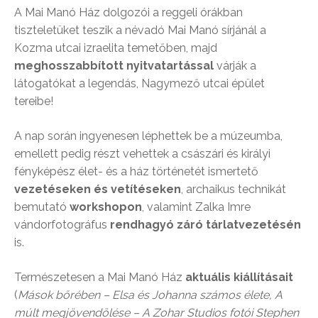
A Mai Manó Ház dolgozói a reggeli órákban
tiszteletüket teszik a névadó Mai Manó sírjánál a
Kozma utcai izraelita temetőben, majd
meghosszabbított nyitvatartással
várják a
látogatókat a legendás, Nagymező utcai épület
tereibe!
A nap során ingyenesen léphettek be a múzeumba,
emellett pedig részt vehettek a császári és királyi
fényképész élet- és a ház történetét ismertető
vezetéseken és vetítéseken
, archaikus technikát
bemutató
workshopon
, valamint Zalka Imre
vándorfotográfus
rendhagyó záró tárlatvezetésén
is.
Természetesen a Mai Manó Ház
aktuális kiállításait
(
Mások bőrében – Elsa és Johanna számos élete, A
múlt megjövendölése – A Zohar Studios fotói Stephen