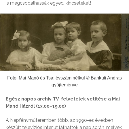
is megcsodálhassák egyedi kincseteket!
Fotó: Mai Manó és Tsa: évszám nélkül © Bánkuti András
gyűjteménye
Egész napos archív TV-felvételek vetítése a Mai
Manó Házról (13.00–19.00)
A Napfényműteremben több, az 1990-es években
készült televíziós interjút láthattok a nap során, melyek