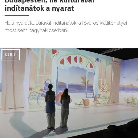
indítanátok a nyarat
Ha a nyarat kultúrával indítanátok, a főváros kiállítóhelyei
most sem hagynak cserben.
KULT