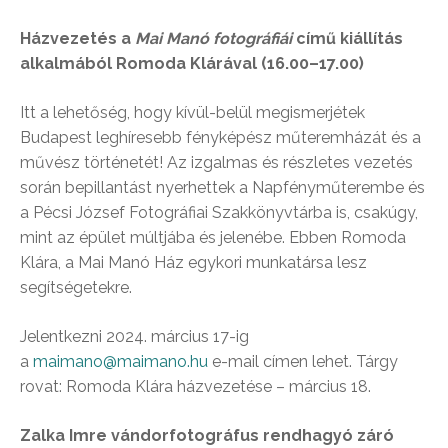
Házvezetés a
Mai Manó fotográfiái
című kiállítás
alkalmából Romoda Klárával (16.00–17.00)
Itt a lehetőség, hogy kívül-belül megismerjétek
Budapest leghíresebb fényképész műteremházát és a
művész történetét! Az izgalmas és részletes vezetés
során bepillantást nyerhettek a Napfényműterembe és
a Pécsi József Fotográfiai Szakkönyvtárba is, csakúgy,
mint az épület múltjába és jelenébe. Ebben Romoda
Klára, a Mai Manó Ház egykori munkatársa lesz
segítségetekre.
Jelentkezni 2024. március 17-ig
a
maimano@maimano.hu
e-mail címen lehet. Tárgy
rovat: Romoda Klára házvezetése – március 18.
Zalka Imre vándorfotográfus rendhagyó záró