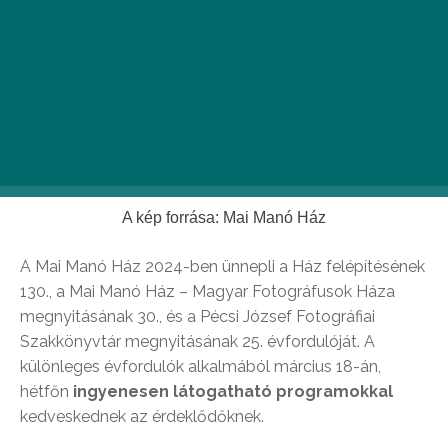
A kép forrása: Mai Manó Ház
A Mai Manó Ház 2024-ben ünnepli a Ház felépítésének
130., a Mai Manó Ház – Magyar Fotográfusok Háza
megnyitásának 30., és a Pécsi József Fotográfiai
Szakkönyvtár megnyitásának 25. évfordulóját. A
különleges évfordulók alkalmából március 18-án,
hétfőn
ingyenesen látogatható programokkal
kedveskednek az érdeklődőknek.