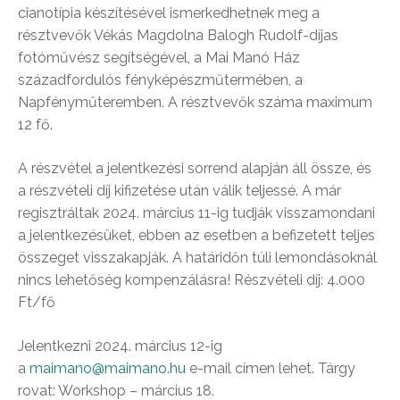
cianotípia készítésével ismerkedhetnek meg a
résztvevők Vékás Magdolna Balogh Rudolf-díjas
fotóművész segítségével, a Mai Manó Ház
századfordulós fényképészműtermében, a
Napfényműteremben. A résztvevők száma maximum
12 fő.
A részvétel a jelentkezési sorrend alapján áll össze, és
a részvételi díj kifizetése után válik teljessé. A már
regisztráltak 2024. március 11-ig tudják visszamondani
a jelentkezésüket, ebben az esetben a befizetett teljes
összeget visszakapják. A határidőn túli lemondásoknál
nincs lehetőség kompenzálásra! Részvételi díj: 4.000
Ft/fő
Jelentkezni 2024. március 12-ig
a
maimano@maimano.hu
e-mail címen lehet. Tárgy
rovat: Workshop – március 18.