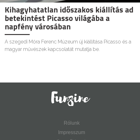
Kihagyhatatlan időszakos kiállítás ad
betekintést Picasso világába a
napfény városában
A szegedi Móra Ferenc Múzeum új kiállítása Picasso és a
magyar művészek kapcsolatát mutatja be.
Rólunk
Impresszum