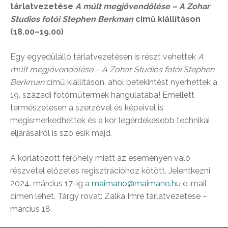
tárlatvezetése
A múlt megjövendölése – A Zohar
Studios fotói Stephen Berkman
című kiállításon
(18.00–19.00)
Egy egyedülálló tárlatvezetésen is részt vehettek
A
múlt megjövendölése – A Zohar Studios fotói Stephen
Berkman
című kiállításon, ahol betekintést nyerhettek a
19. századi fotóműtermek hangulatába! Emellett
természetesen a szerzővel és képeivel is
megismerkedhettek és a kor legérdekesebb technikai
eljárásairól is szó esik majd.
A korlátozott férőhely miatt az eseményen való
részvétel előzetes regisztrációhoz kötött. Jelentkezni
2024. március 17-ig a
maimano@maimano.hu
e-mail
címen lehet. Tárgy rovat: Zalka Imre tárlatvezetése –
március 18.