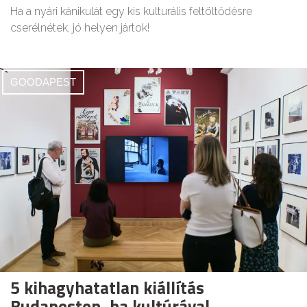
Ha a nyári kánikulát egy kis kulturális feltöltődésre
cserélnétek, jó helyen jártok!
GOODAPEST
5 kihagyhatatlan kiállítás
Budapesten, ha kultúrával