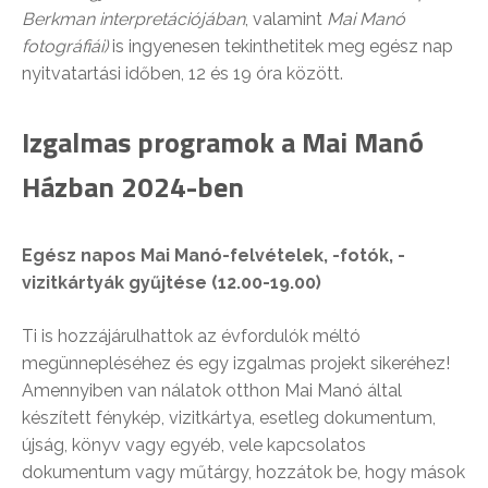
Berkman interpretációjában
, valamint
Mai Manó
fotográfiái)
is ingyenesen tekinthetitek meg egész nap
nyitvatartási időben, 12 és 19 óra között.
Izgalmas programok a Mai Manó
Házban 2024-ben
Egész napos Mai Manó-felvételek, -fotók, -
vizitkártyák gyűjtése (12.00-19.00)
Ti is hozzájárulhattok az évfordulók méltó
megünnepléséhez és egy izgalmas projekt sikeréhez!
Amennyiben van nálatok otthon Mai Manó által
készített fénykép, vizitkártya, esetleg dokumentum,
újság, könyv vagy egyéb, vele kapcsolatos
dokumentum vagy műtárgy, hozzátok be, hogy mások