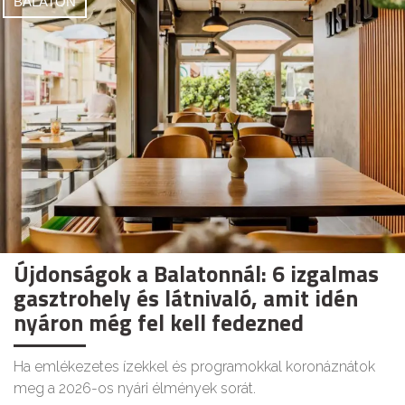
BALATON
Újdonságok a Balatonnál: 6 izgalmas
gasztrohely és látnivaló, amit idén
nyáron még fel kell fedezned
Ha emlékezetes ízekkel és programokkal koronáznátok
meg a 2026-os nyári élmények sorát.