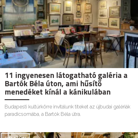
11 ingyenesen látogatható galéria a
Bartók Béla úton, ami hűsítő
menedéket kínál a kánikulában
Budapesti kultúrkörre invitálunk titeket az újbudai galériák
paradicsomába, a Bartók Béla útra.