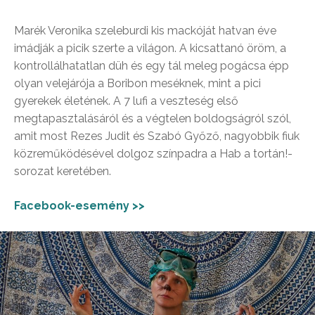
Marék Veronika szeleburdi kis mackóját hatvan éve
imádják a picik szerte a világon. A kicsattanó öröm, a
kontrollálhatatlan düh és egy tál meleg pogácsa épp
olyan velejárója a Boribon meséknek, mint a pici
gyerekek életének. A 7 lufi a veszteség első
megtapasztalásáról és a végtelen boldogságról szól,
amit most Rezes Judit és Szabó Győző, nagyobbik fiuk
közreműködésével dolgoz színpadra a Hab a tortán!-
sorozat keretében.
Facebook-esemény >>