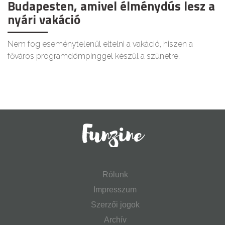
Budapesten, amivel élménydús lesz a
nyári vakáció
Nem fog eseménytelenül eltelni a vakáció, hiszen a
főváros programdömpinggel készül a szünetre.
Rólunk
Impresszum
Szerzői jogok
Archív