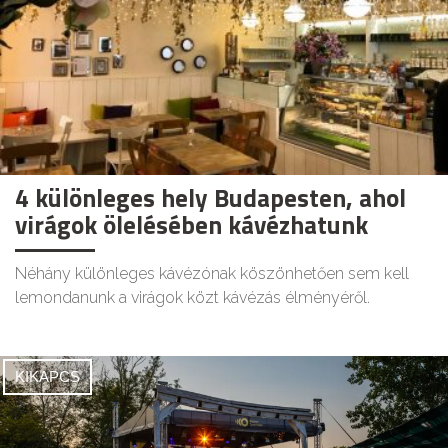
4 különleges hely Budapesten, ahol
virágok ölelésében kávézhatunk
Néhány különleges kávézónak köszönhetően sem kell
lemondanunk a virágok közt kávézás élményéről.
KIKAPCS