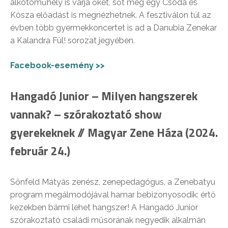
alkotóműhely is várja őket, sőt még egy Csoda és
Kósza előadást is megnézhetnek. A fesztiválon túl az
évben több gyermekkoncertet is ad a Danubia Zenekar
a Kalandra Fül! sorozat jegyében.
Facebook-esemény >>
Hangadó Junior – Milyen hangszerek
vannak? – szórakoztató show
gyerekeknek // Magyar Zene Háza (2024.
február 24.)
Sőnfeld Mátyás zenész, zenepedagógus, a Zenebatyu
program megálmodójával hamar bebizonyosodik: értő
kezekben bármi lehet hangszer! A Hangadó Junior
szórakoztató családi műsorának negyedik alkalmán