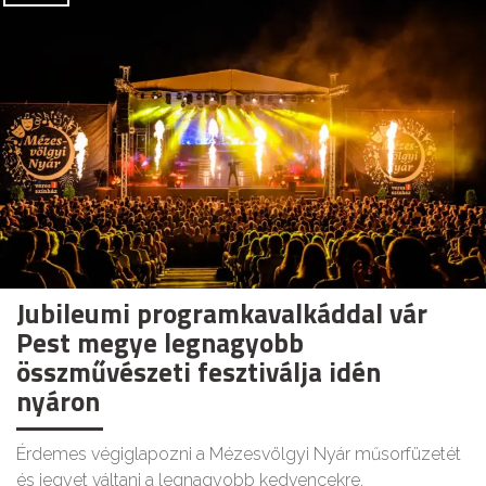
Jubileumi programkavalkáddal vár
Pest megye legnagyobb
összművészeti fesztiválja idén
nyáron
Érdemes végiglapozni a Mézesvölgyi Nyár műsorfüzetét
és jegyet váltani a legnagyobb kedvencekre.