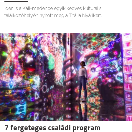
Idén is a Káli-medence egyik kedves kulturális
találkozóhelyén nyitott meg a Thália Nyárikert.
GOODAPEST
7 fergeteges családi program