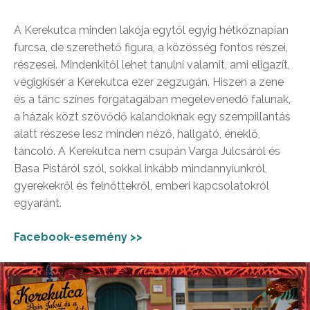
A Kerekutca minden lakója egytől egyig hétköznapian
furcsa, de szerethető figura, a közösség fontos részei,
részesei. Mindenkitől lehet tanulni valamit, ami eligazít,
végigkísér a Kerekutca ezer zegzugán. Hiszen a zene
és a tánc színes forgatagában megelevenedő falunak,
a házak közt szövődő kalandoknak egy szempillantás
alatt részese lesz minden néző, hallgató, éneklő,
táncoló. A Kerekutca nem csupán Varga Julcsáról és
Basa Pistáról szól, sokkal inkább mindannyiunkról,
gyerekekről és felnőttekről, emberi kapcsolatokról
egyaránt.
Facebook-esemény >>