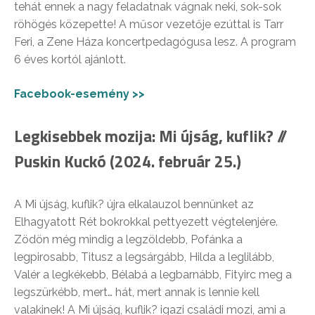
tehát ennek a nagy feladatnak vágnak neki, sok-sok
röhögés közepette! A műsor vezetője ezúttal is Tarr
Feri, a Zene Háza koncertpedagógusa lesz. A program
6 éves kortól ajánlott.
Facebook-esemény >>
Legkisebbek mozija: Mi újság, kuflik? //
Puskin Kuckó (2024. február 25.)
A Mi újság, kuflik? újra elkalauzol bennünket az
Elhagyatott Rét bokrokkal pettyezett végtelenjére.
Zödön még mindig a legzöldebb, Pofánka a
legpirosabb, Titusz a legsárgább, Hilda a leglilább,
Valér a legkékebb, Bélabá a legbarnább, Fityirc meg a
legszürkébb, mert… hát, mert annak is lennie kell
valakinek! A Mi újság, kuflik? igazi családi mozi, ami a