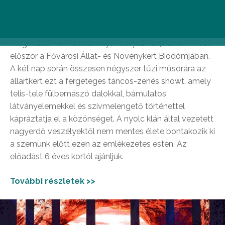
Növénykert (2024. február 10., 11.)
Családi kikapcsolódást ígér a Vadak ura zenés musical,
méghozzá nem is akármilyen helyszínen, hanem most
először a Fővárosi Állat- és Növénykert Biodómjában.
A két nap során összesen négyszer tűzi műsorára az
állartkert ezt a fergeteges táncos-zenés showt, amely
telis-tele fülbemászó dalokkal, bámulatos
látványelemekkel és szívmelengető történettel
kápráztatja el a közönséget. A nyolc klán által vezetett
nagyerdő veszélyektől nem mentes élete bontakozik ki
a szemünk előtt ezen az emlékezetes estén. Az
előadást 6 éves kortól ajánljuk.
További részletek >>