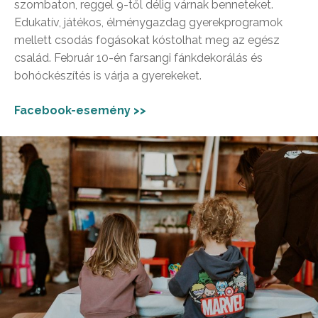
szombaton, reggel 9-től délig várnak benneteket.
Edukatív, játékos, élménygazdag gyerekprogramok
mellett csodás fogásokat kóstolhat meg az egész
család. Február 10-én farsangi fánkdekorálás és
bohóckészítés is várja a gyerekeket.
Facebook-esemény >>