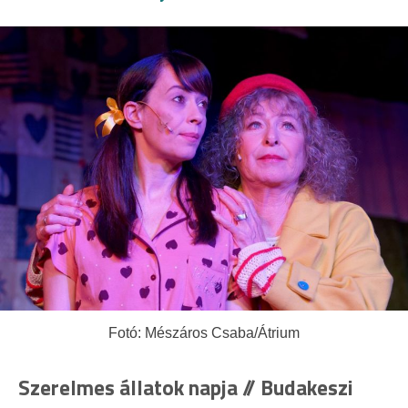
Fotó: Mészáros Csaba/Átrium
Szerelmes állatok napja // Budakeszi