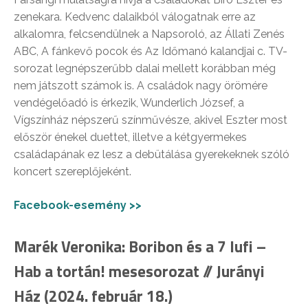
zenekara. Kedvenc dalaikból válogatnak erre az
alkalomra, felcsendülnek a Napsoroló, az Állati Zenés
ABC, A fánkevő pocok és Az Időmanó kalandjai c. TV-
sorozat legnépszerűbb dalai mellett korábban még
nem játszott számok is. A családok nagy örömére
vendégelőadó is érkezik, Wunderlich József, a
Vígszínház népszerű színművésze, akivel Eszter most
először énekel duettet, illetve a kétgyermekes
családapának ez lesz a debütálása gyerekeknek szóló
koncert szereplőjeként.
Facebook-esemény >>
Marék Veronika: Boribon és a 7 lufi –
Hab a tortán! mesesorozat // Jurányi
Ház (2024. február 18.)