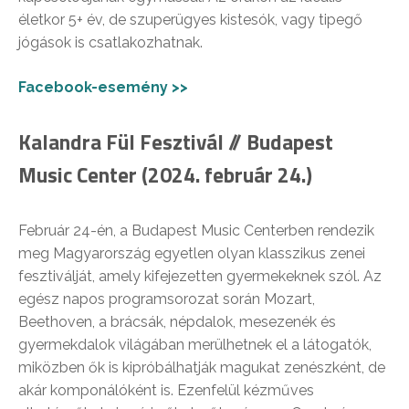
életkor 5+ év, de szuperügyes kistesók, vagy tipegő
jógások is csatlakozhatnak.
Facebook-esemény >>
Kalandra Fül Fesztivál // Budapest
Music Center (2024. február 24.)
Február 24-én, a Budapest Music Centerben rendezik
meg Magyarország egyetlen olyan klasszikus zenei
fesztiválját, amely kifejezetten gyermekeknek szól. Az
egész napos programsorozat során Mozart,
Beethoven, a brácsák, népdalok, mesezenék és
gyermekdalok világában merülhetnek el a látogatók,
miközben ők is kipróbálhatják magukat zenészként, de
akár komponálóként is. Ezenfelül kézműves