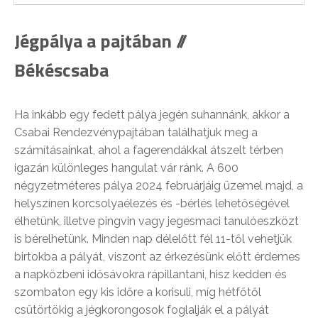
Jégpálya a pajtában //
Békéscsaba
Ha inkább egy fedett pálya jegén suhannánk, akkor a
Csabai Rendezvénypajtában találhatjuk meg a
számításainkat, ahol a fagerendákkal átszelt térben
igazán különleges hangulat vár ránk. A 600
négyzetméteres pálya 2024 februárjáig üzemel majd, a
helyszínen korcsolyaélezés és -bérlés lehetőségével
élhetünk, illetve pingvin vagy jegesmaci tanulóeszközt
is bérelhetünk. Minden nap délelőtt fél 11-től vehetjük
birtokba a pályát, viszont az érkezésünk előtt érdemes
a napközbeni idősávokra rápillantani, hisz kedden és
szombaton egy kis időre a korisuli, míg hétfőtől
csütörtökig a jégkorongosok foglalják el a pályát