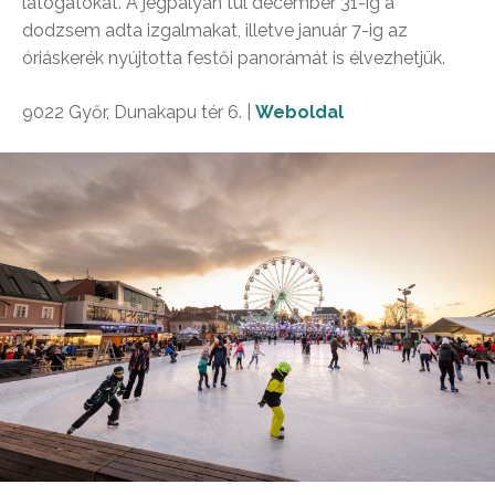
látogatókat. A jégpályán túl december 31-ig a
dodzsem adta izgalmakat, illetve január 7-ig az
óriáskerék nyújtotta festői panorámát is élvezhetjük.
9022 Győr, Dunakapu tér 6. |
Weboldal