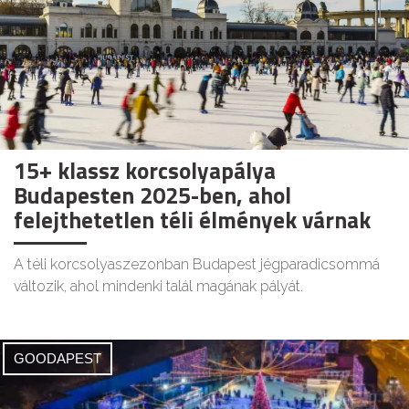
15+ klassz korcsolyapálya
Budapesten 2025-ben, ahol
felejthetetlen téli élmények várnak
A téli korcsolyaszezonban Budapest jégparadicsommá
változik, ahol mindenki talál magának pályát.
GOODAPEST