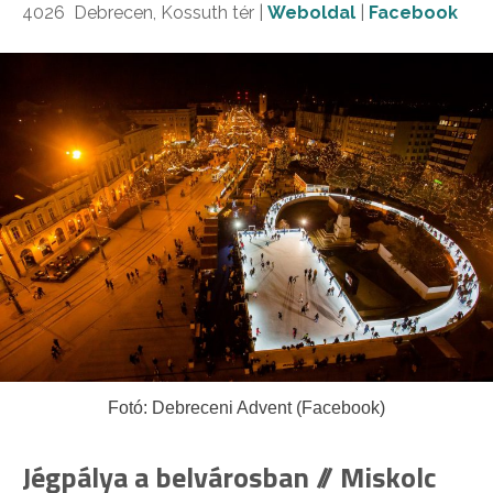
4026 Debrecen,
Kossuth tér
|
Weboldal
|
Facebook
Fotó: Debreceni Advent (Facebook)
Jégpálya a belvárosban
// Miskolc