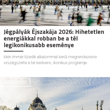
Jégpályák Éjszakája 2026: Hihetetlen
energiákkal robban be a tél
legikonikusabb eseménye
Idén immár tizedik alkalommal kerül megrendezésre
országszerte a tél kedvenc, ikonikus programja.
GOODAPEST