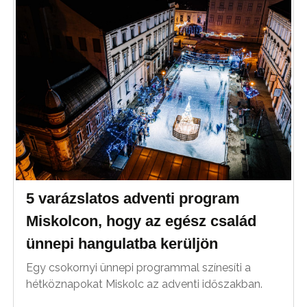
5 varázslatos adventi program
Miskolcon, hogy az egész család
ünnepi hangulatba kerüljön
Egy csokornyi ünnepi programmal színesíti a
hétköznapokat Miskolc az adventi időszakban.