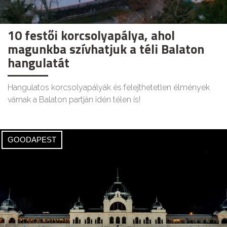
10 festői korcsolyapálya, ahol
magunkba szívhatjuk a téli Balaton
hangulatát
Hangulatos korcsolyapályák és felejthetetlen élmények
várnak a Balaton partján idén télen is!
GOODAPEST