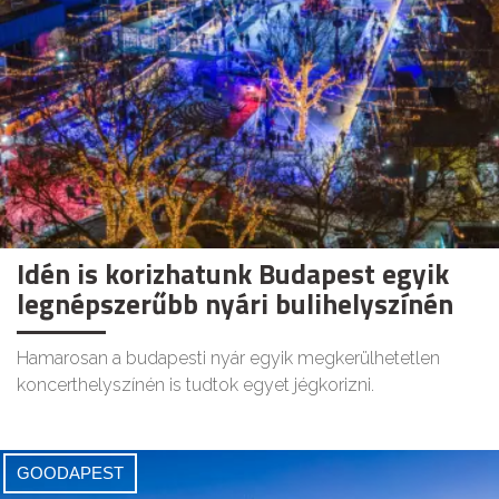
Idén is korizhatunk Budapest egyik
legnépszerűbb nyári bulihelyszínén
Hamarosan a budapesti nyár egyik megkerülhetetlen
koncerthelyszínén is tudtok egyet jégkorizni.
GOODAPEST