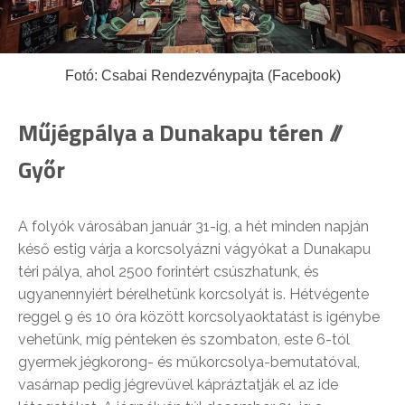
Fotó: Csabai Rendezvénypajta (Facebook)
Műjégpálya a Dunakapu téren //
Győr
A folyók városában január 31-ig, a hét minden napján
késő estig várja a korcsolyázni vágyókat a Dunakapu
téri pálya, ahol 2500 forintért csúszhatunk, és
ugyanennyiért bérelhetünk korcsolyát is. Hétvégente
reggel 9 és 10 óra között korcsolyaoktatást is igénybe
vehetünk, míg pénteken és szombaton, este 6-tól
gyermek jégkorong- és műkorcsolya-bemutatóval,
vasárnap pedig jégrevüvel kápráztatják el az ide