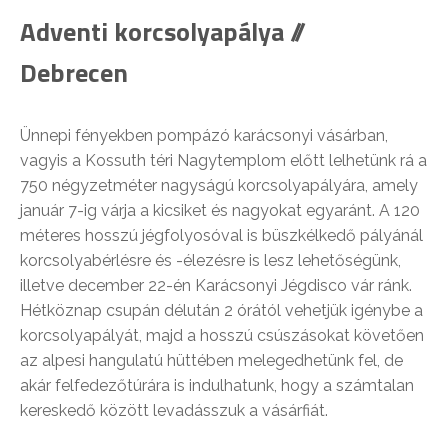
Adventi korcsolyapálya //
Debrecen
Ünnepi fényekben pompázó karácsonyi vásárban,
vagyis a Kossuth téri Nagytemplom előtt lelhetünk rá a
750 négyzetméter nagyságú korcsolyapályára, amely
január 7-ig várja a kicsiket és nagyokat egyaránt. A 120
méteres hosszú jégfolyosóval is büszkélkedő pályánál
korcsolyabérlésre és -élezésre is lesz lehetőségünk,
illetve december 22-én Karácsonyi Jégdisco vár ránk.
Hétköznap csupán délután 2 órától vehetjük igénybe a
korcsolyapályát, majd a hosszú csúszásokat követően
az alpesi hangulatú hüttében melegedhetünk fel, de
akár felfedezőtúrára is indulhatunk, hogy a számtalan
kereskedő között levadásszuk a vásárfiát.