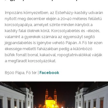
Impozáns környezetben, az Esterházy-kastély udvarán
nyitott meg december elején a 20×40 méteres felületű
korcsolyapálya, amelyet szinte minden irányból a
kastély falai ölelnek körül. Korcsolyabérlés és -élezés,
valamint a gyerekek számára az egyensúlyt segítő
jégpandabérlés is igénybe vehető Pápán. A Fő tér ezen
ékessége melletti faházakban pedig a különböző
büfék forralt borral, kakaóval, ropogtatnivalókkal várják
a megfáradt korcsolyázókat.
8500 Pápa, Fő tér |
Facebook