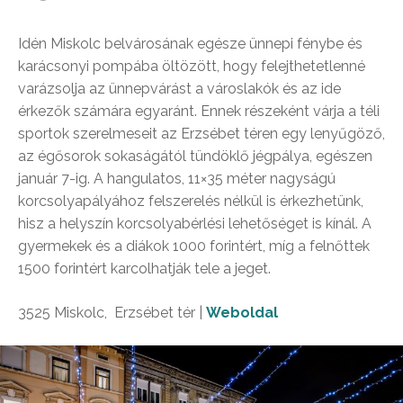
Idén Miskolc belvárosának egésze ünnepi fénybe és
karácsonyi pompába öltözött, hogy felejthetetlenné
varázsolja az ünnepvárást a városlakók és az ide
érkezők számára egyaránt. Ennek részeként várja a téli
sportok szerelmeseit az Erzsébet téren egy lenyűgöző,
az égősorok sokaságától tündöklő jégpálya, egészen
január 7-ig. A hangulatos, 11×35 méter nagyságú
korcsolyapályához felszerelés nélkül is érkezhetünk,
hisz a helyszín korcsolyabérlési lehetőséget is kínál. A
gyermekek és a diákok 1000 forintért, míg a felnőttek
1500 forintért karcolhatják tele a jeget.
3525 Miskolc, Erzsébet tér |
Weboldal