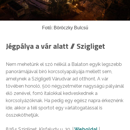
Fotó: Böröczky Bulcsú
Jégpálya a vár alatt // Szigliget
Nem mehetünk el szó nélkül a Balaton egyik legszebb
panorámájával bíró korcsolyapályája mellett sem,
amelynek a Szigligeti Várudvar ad otthont. A vár
tövében honoló, 500 négyzetméter nagyságú pályánál
élő zenével, forró italokkal kedveskednek a
korcsolyázóknak. Ha pedig egy egész napra érkeznénk
ide, akkor a téli sportot egy várlátogatással is
összeköthetjük.
8264 Szigliget, Kisfaludy u. 30. |
Weboldal
|