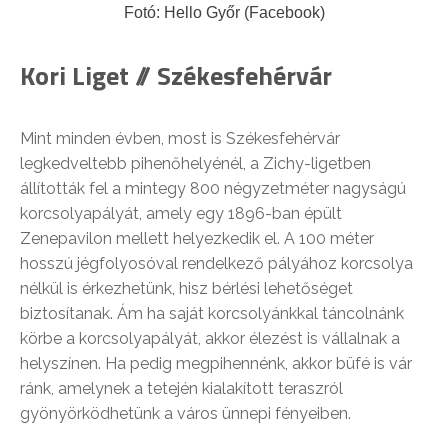
Fotó: Hello Győr (Facebook)
Kori Liget //
Székesfehérvár
Mint minden évben, most is Székesfehérvár
legkedveltebb pihenőhelyénél, a Zichy-ligetben
állították fel a mintegy 800 négyzetméter nagyságú
korcsolyapályát, amely egy 1896-ban épült
Zenepavilon mellett helyezkedik el. A 100 méter
hosszú jégfolyosóval rendelkező pályához korcsolya
nélkül is érkezhetünk, hisz bérlési lehetőséget
biztosítanak. Ám ha saját korcsolyánkkal táncolnánk
körbe a korcsolyapályát, akkor élezést is vállalnak a
helyszínen. Ha pedig megpihennénk, akkor büfé is vár
ránk, amelynek a tetején kialakított teraszról
gyönyörködhetünk a város ünnepi fényeiben.