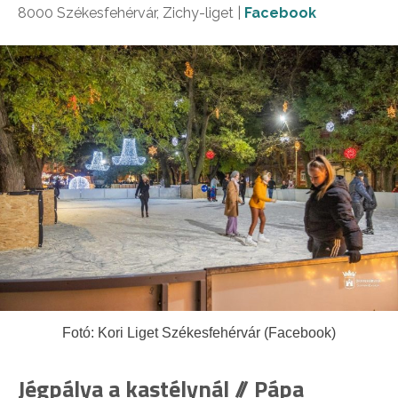
8000 Székesfehérvár, Zichy-liget |
Facebook
Fotó: Kori Liget Székesfehérvár (Facebook)
Jégpálya a kastélynál // Pápa