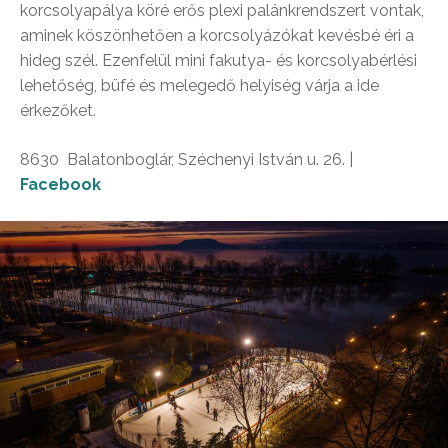
korcsolyapálya köré erős plexi palánkrendszert vontak,
aminek köszönhetően a korcsolyázókat kevésbé éri a
hideg szél. Ezenfelül mini fakutya- és korcsolyabérlési
lehetőség, büfé és melegedő helyiség várja a ide
érkezőket.
8630 Balatonboglár, Széchenyi István u. 26. |
Facebook