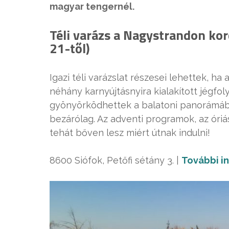
magyar tengernél.
Téli varázs a Nagystrandon kor
21-től)
Igazi téli varázslat részesei lehettek, ha
néhány karnyújtásnyira kialakított jégfol
gyönyörködhettek a balatoni panorámába
bezárólag. Az adventi programok, az óriá
tehát bőven lesz miért útnak indulni!
8600 Siófok, Petőfi sétány 3. |
További i