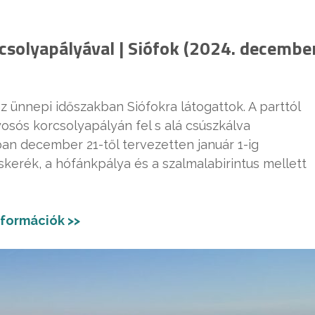
csolyapályával | Siófok (2024. decembe
 az ünnepi időszakban Siófokra látogattok. A parttól
yosós korcsolyapályán fel s alá csúszkálva
n december 21-től tervezetten január 1-ig
skerék, a hófánkpálya és a szalmalabirintus mellett
nformációk >>