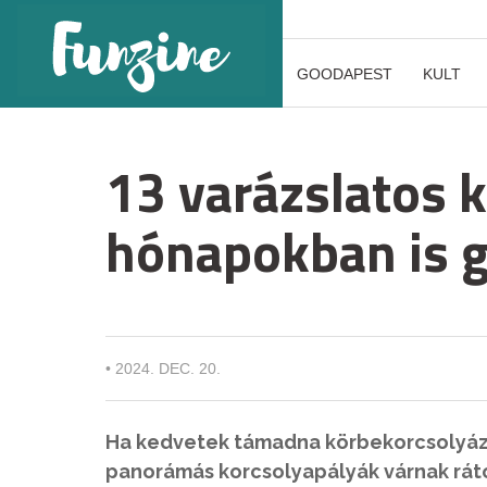
GOODAPEST
KULT
13 varázslatos k
hónapokban is 
•
2024. DEC. 20.
Ha kedvetek támadna körbekorcsolyázn
panorámás korcsolyapályák várnak ráto