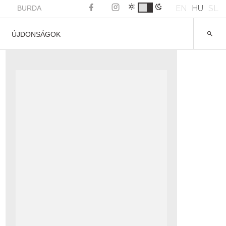
EN
HU
SL
BURDA
ÚJDONSÁGOK