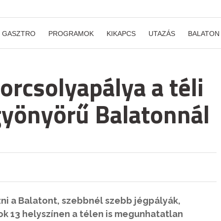
GASZTRO
PROGRAMOK
KIKAPCS
UTAZÁS
BALATON
orcsolyapálya a téli
gyönyörű Balatonnál
i a Balatont, szebbnél szebb jégpályák,
k 13 helyszínen a télen is megunhatatlan