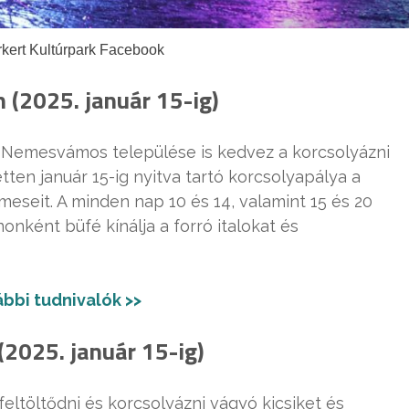
rkert Kultúrpark Facebook
(2025. január 15-ig)
 Nemesvámos települése is kedvez a korcsolyázni
tten január 15-ig nyitva tartó korcsolyapálya a
meseit. A minden nap 10 és 14, valamint 15 és 20
onként büfé kínálja a forró italokat és
bbi tudnivalók >>
2025. január 15-ig)
 feltöltődni és korcsolyázni vágyó kicsiket és