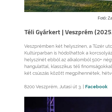
Fotó: Z
Téli Gyárkert | Veszprém (2025.
Veszprémben két helyszínen, a Tüzér utcai
Kultúrparban is hódolhattok a korcsolyá
helyszínét ebből az alkalomból 500+ nég
hangulattal, klasszikus téli finomságok
két csúszás között megpihennétek, hétv
8200 Veszprém, Jutasi út 3. |
Facebook