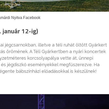
amárdi Nyitva Facebook
 január 12-ig)
 jégcsarnokban, illetve a téli ruhát öltött Gyárkert
zás örömének. A Téli Gyárkertben a nyári koncertek
yzetméteres korcsolyapálya vette át, ünnepi
kal és jégdiszkó eseményekkel megfűszerezve. Ha
égente bábszínházi előadásokkal is készülnek!