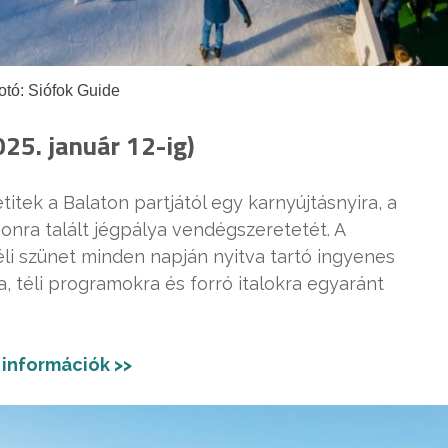
otó: Siófok Guide
25. január 12-ig)
itek a Balaton partjától egy karnyújtásnyira, a
onra talált jégpálya vendégszeretetét. A
éli szünet minden napján nyitva tartó ingyenes
, téli programokra és forró italokra egyaránt
 információk >>