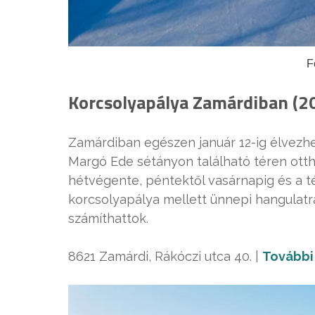
F
Korcsolyapálya Zamárdiban (20
Zamárdiban egészen január 12-ig élvezhet
Margó Ede sétányon található téren otth
hétvégente, péntektől vasárnapig és a t
korcsolyapálya mellett ünnepi hangulatra
számíthattok.
8621 Zamárdi, Rákóczi utca 40. |
További