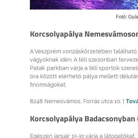
Fotó: Gyá
Korcsolyapálya Nemesvámoson 
A Veszprém vonzáskörzetében található
vágyóknak idén. A téli szezonban terveze
Patak parkban várja a téli sportok szerel
óra között elérhető pálya mellett délután
finomságokat.
8248 Nemesvámos, Forrás utca 10. |
Tová
Korcsolyapálya Badacsonyban (
Egészen január 15-ig várja a látogatókat,