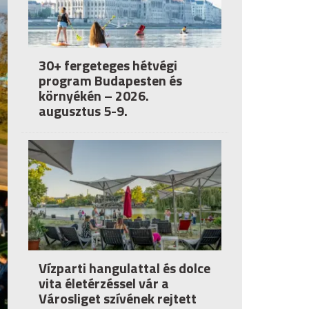
30+ fergeteges hétvégi
program Budapesten és
környékén – 2026.
augusztus 5-9.
Vízparti hangulattal és dolce
vita életérzéssel vár a
Városliget szívének rejtett