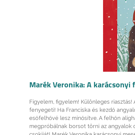
Marék Veronika: A karácsonyi 
Figyelem, figyelem! Különleges riasztás!
fenyegeti! Ha Franciska és kezdő angya
esőfelhővé lesz minősítve. A felhőn alig
megpróbálnak borsot törni az angyalok or
csokiját! Marék Veronika karácsonyi mesé