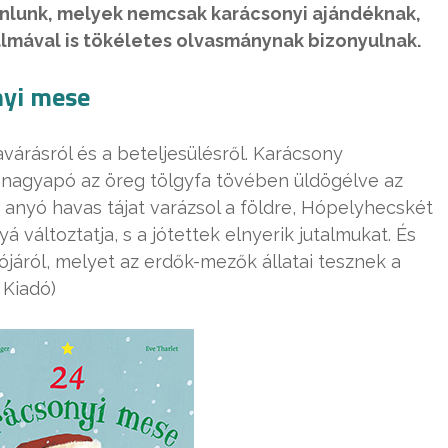
nlunk, melyek nemcsak karácsonyi ajándéknak,
lmával is tökéletes olvasmánynak bizonyulnak.
nyi mese
avárásról és a beteljesülésről. Karácsony
nagyapó az öreg tölgyfa tövében üldögélve az
 anyó havas tájat varázsol a földre, Hópelyhecskét
á változtatja, s a jótettek elnyerik jutalmukat. És
ójáról, melyet az erdők-mezők állatai tesznek a
 Kiadó)