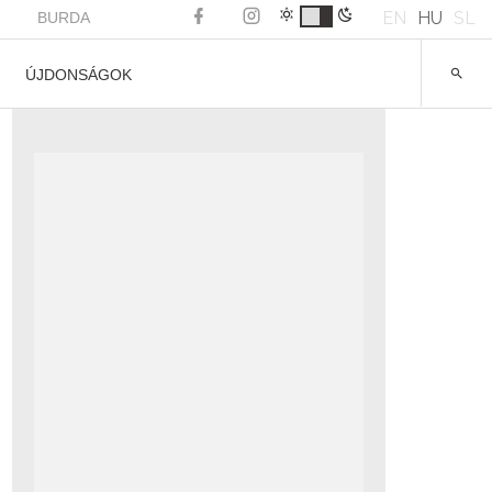
EN
HU
SL
BURDA
ÚJDONSÁGOK