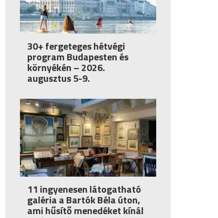
30+ fergeteges hétvégi
program Budapesten és
környékén – 2026.
augusztus 5-9.
11 ingyenesen látogatható
galéria a Bartók Béla úton,
ami hűsítő menedéket kínál