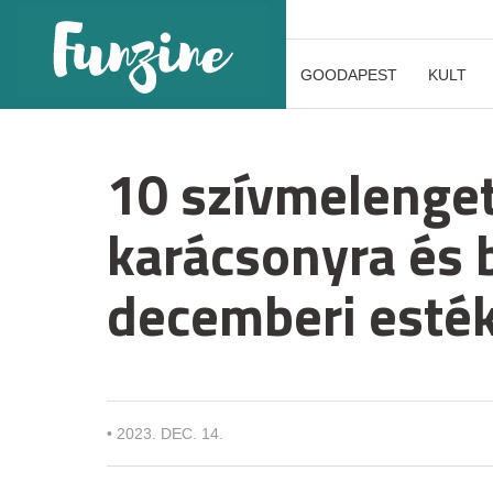
GOODAPEST
KULT
10 szívmelenge
karácsonyra és
decemberi esté
•
2023. DEC. 14.