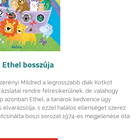
– Ethel bosszúja
zerényi Mildred a legrosszabb diák Kotkot
ázslatai rendre félresikerülnek, de valahogy
ap azonban Ethel, a tanárok kedvence úgy
 elvarázsolja, s ezzel halálos ellenséget szerez
otcsinálta boszi sorozat 1974-es megjelenése óta