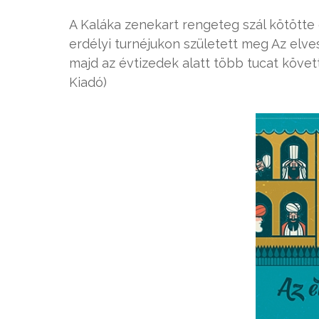
A Kaláka zenekart rengeteg szál kötötte 
erdélyi turnéjukon született meg Az elv
majd az évtizedek alatt több tucat követt
Kiadó)