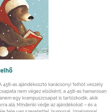
felhő
 A 458-as ajándékosztó karácsonyi felhőt veszély
lcsapata nem végez elsőként, a 458-as hamarosan
hanem egy krampuszcsapat is tartózkodik, akik
ra alá. Mindenki védje az ajándékokat – és a
je tele van szeretettel, humorral, izgalommal,