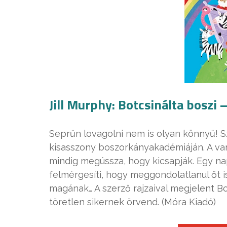
Jill Murphy: Botcsinálta boszi 
Seprűn lovagolni nem is olyan könnyű! S
kisasszony boszorkányakadémiáján. A var
mindig megússza, hogy kicsapják. Egy n
felmérgesíti, hogy meggondolatlanul őt is
magának… A szerző rajzaival megjelent B
töretlen sikernek örvend. (Móra Kiadó)