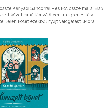
össze Kányádi Sándorral – és köt össze ma is. Első
eszett követ című Kányádi-vers megzenésítése,
e. Jelen kötet ezekből nyújt válogatást. (Móra