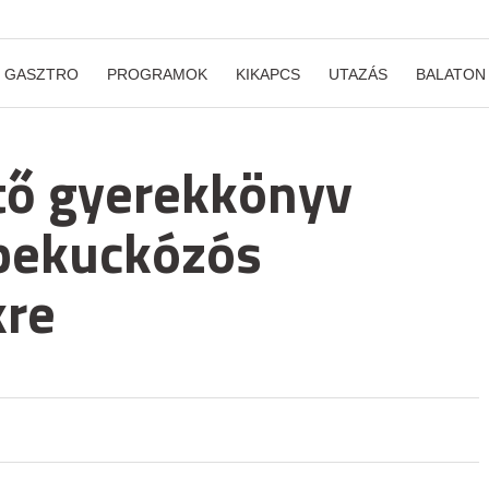
GASZTRO
PROGRAMOK
KIKAPCS
UTAZÁS
BALATON
tő gyerekkönyv
 bekuckózós
kre