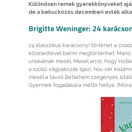
Különösen remek gyerekkönyveket ajá
de a bekuckózós decemberi esték alka
Brigitte Weninger: 24 karácso
24 klasszikus karácsonyi történet a csod
közeledtével bármi megtörténhet. Manó 
unokáinak mesél. Mesél arról, hogy Holle
a szülői vágyakozás igazi, hús-vér kislánny
mesél a távoli Betlehem szegényes istáll
Gyermek fogadására méltó hellyé. (Móra