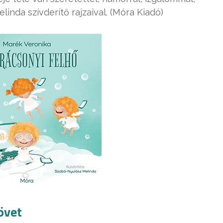
inda szívderítő rajzaival. (Móra Kiadó)
övet