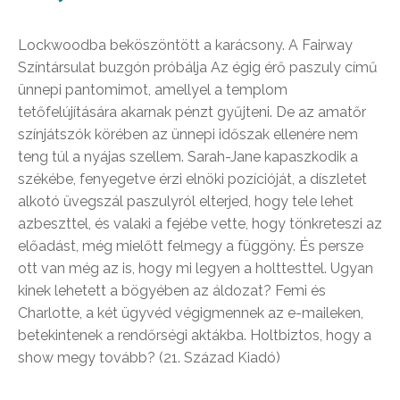
Lockwoodba beköszöntött a karácsony. A Fairway
Színtársulat buzgón próbálja Az égig érő paszuly című
ünnepi pantomimot, amellyel a templom
tetőfelújítására akarnak pénzt gyűjteni. De az amatőr
színjátszók körében az ünnepi időszak ellenére nem
teng túl a nyájas szellem. Sarah-Jane kapaszkodik a
székébe, fenyegetve érzi elnöki pozícióját, a díszletet
alkotó üvegszál paszulyról elterjed, hogy tele lehet
azbeszttel, és valaki a fejébe vette, hogy tönkreteszi az
előadást, még mielőtt felmegy a függöny. És persze
ott van még az is, hogy mi legyen a holttesttel. Ugyan
kinek lehetett a bögyében az áldozat? Femi és
Charlotte, a két ügyvéd végigmennek az e-maileken,
betekintenek a rendőrségi aktákba. Holtbiztos, hogy a
show megy tovább? (21. Század Kiadó)