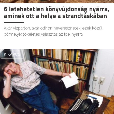
6 letehetetlen könyvújdonság nyárra,
aminek ott a helye a strandtáskában
Akár vízparton, akár otthon heverésznétek, ezek közül
bármelyik tökéletes választás az idei nyárra.
KIKAPCS