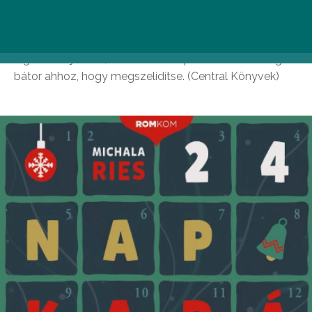
amikor csak rápillant. Dominik kedves, sármos, vicces
és őrülten szexi. Nina úgy érzi, jó társa lehet a
különösebbnél különösebb kalandokban. Ő lehet a
legszebb ajándék, amit valaha kapott. Ha a férfi elég
bátor ahhoz, hogy megszelídítse. (Central Könyvek)