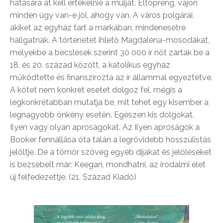
hatására át kell értékelnie a múlját. Eltöpreng, vajon
minden úgy van-e jól, ahogy van. A város polgárai,
akiket az egyház tart a markában, mindenesetre
hallgatnak. A történetet ihlető Magdaléna-mosodákat,
melyekbe a becslések szerint 30 000 ír nőt zártak be a
18. és 20. század között, a katolikus egyház
működtette és finanszírozta az ír állammal egyeztetve.
A kötet nem konkrét esetet dolgoz fel, mégis a
legkonkrétabban mutatja be, mit tehet egy kisember a
legnagyobb önkény esetén. Egészen kis dolgokat.
Ilyen vagy olyan apróságokat. Az Ilyen apróságok a
Booker fennállása óta talán a legrövidebb hosszúlistás
jelöltje. De a tömör szöveg egyéb díjakat és jelöléseket
is bezsebelt már: Keegan, mondhatni, az irodalmi élet
új felfedezettje. (21. Század Kiadó)