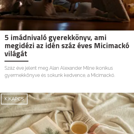
5 imádnivaló gyerekkönyv, ami
megidézi az idén száz éves Micimackó
világát
Száz éve jelent meg Alan Alexander Milne ikonikus
gyermekkönyve és sokunk kedvence, a Micimackó.
KIKAPCS