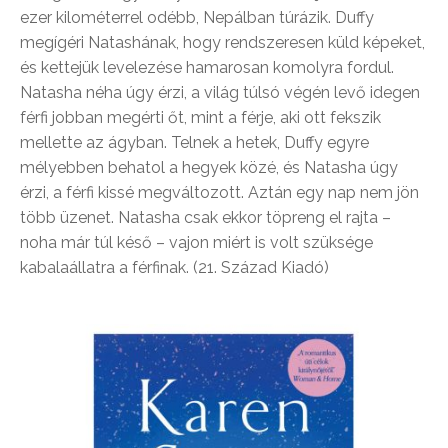
ezer kilométerrel odébb, Nepálban túrázik. Duffy
megígéri Natashának, hogy rendszeresen küld képeket,
és kettejük levelezése hamarosan komolyra fordul.
Natasha néha úgy érzi, a világ túlsó végén levő idegen
férfi jobban megérti őt, mint a férje, aki ott fekszik
mellette az ágyban. Telnek a hetek, Duffy egyre
mélyebben behatol a hegyek közé, és Natasha úgy
érzi, a férfi kissé megváltozott. Aztán egy nap nem jön
több üzenet. Natasha csak ekkor töpreng el rajta –
noha már túl késő – vajon miért is volt szüksége
kabalaállatra a férfinak. (21. Század Kiadó)