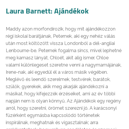
Laura Barnett: Ajándékok
Maddy azon morfondírozik, hogy mit ajándékozzon
régi iskolai barátjának, Peternek, aki egy nehéz válás
után most költözött vissza Londonból a dél-angliai
Lenbourne-be. Peternek fogalma sincs, mivel lephetné
meg kamasz lányát, Chloét, akit alig ismer. Chloe
valami különlegeset szeretne venni a nagymamájának,
Irene-nak, aki egyedül él a város másik végében.
Meglévő és leendő szerelmek, testvérek, barátok,
szülők, gyerekek, akik meg akarják ajándékozni a
másikat, hogy kifejezzék érzéseiket, ami az év többi
napján nem is olyan könnyű. Az Ajándékok egy regény
arról, hogy szeretni, örömet szerezni jó. A karácsonyi
füzérként egymásba kapcsolódó történetek
inspirálnak, meghatnak és vigasztalnak; arra