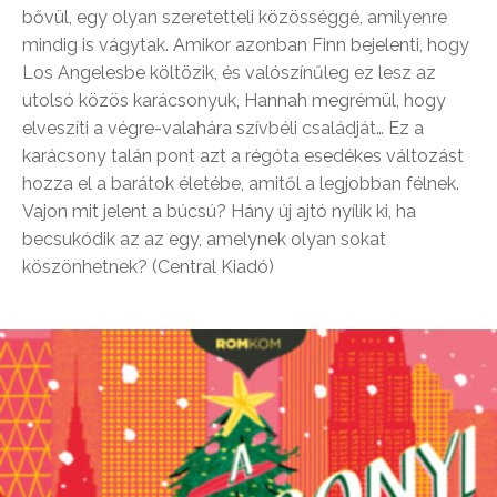
bővül, egy olyan szeretetteli közösséggé, amilyenre
mindig is vágytak. Amikor azonban Finn bejelenti, hogy
Los Angelesbe költözik, és valószínűleg ez lesz az
utolsó közös karácsonyuk, Hannah megrémül, hogy
elveszíti a végre-valahára szívbéli családját… Ez a
karácsony talán pont azt a régóta esedékes változást
hozza el a barátok életébe, amitől a legjobban félnek.
Vajon mit jelent a búcsú? Hány új ajtó nyílik ki, ha
becsukódik az az egy, amelynek olyan sokat
köszönhetnek? (Central Kiadó)