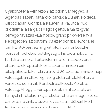
Gyakorlótér a Vérmezőn, az ódon Várnegyed, a
legendás Tabán, haltároló bárkák a Dunán, Pobjeda
Újlipóciában, Gomba a Kalefen, a Pál utcai fiúk
birodalma, a sárga csillagos gettó, a Ganz-gyár,
berregő favázas villamosok, grand prix-verseny a
Népligetben, az ostrom: 78 ezer bomba, eufória és
pánik 1956-ban, az angyalföldi nyomor, büszke
iparosok, békebeli boldogság a kiskocsmákban, a
tűzfalreklámok… Történelemmé formálódó város,
utcák, terek, épületek és a lakói, a mindenkori
lokálpatrióta lakói, akik a „rövid 20. század” mindennapi
valóságában élték ízig-vérig életüket, alakították a
várost és sorsukat. Korabeli életképek. Korabeli
valóság. Ahogy a Fortepan több mint százötven,
fénnyel írt fotókrónikája fekete-fehéren megőrizte és
elmeséli nekünk. Utazzunk vissza az időben! Mert
Budapesten sohasem állt meg az idő. A