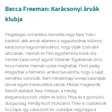
Becca Freeman: Karácsonyi árvák
klubja
Fergeteges romantikus komédia négy New York-i
barátról, akik annak ellenére is ragaszkodnak különös
karácsonyi hagyományukhoz, hogy útjaik szétválni
látszanak… Hannah és Finn egyetemista koruk óta
minden karácsonyt együtt töltenek. Egyiküknek sincs
hova mennie, Hannah szülei meghaltak, Finnt pedig
kitagadták a felmenői, amikor bevallotta, hogy a saját
neméhez vonzódik. Nem mindennapi ünnepi kalandjaik
idővel egyre merészebbé válnak. Miután megkezdik
felnőtt életüket New Yorkban, a mindig
kiegyensúlyozott, vidám és bölcs Priya és a gyönyörű,
dúsgazdag, mindig kicsit titokzatos Theo is csatlakozik
hozzájuk, így választott kis családjuk négytagúvá