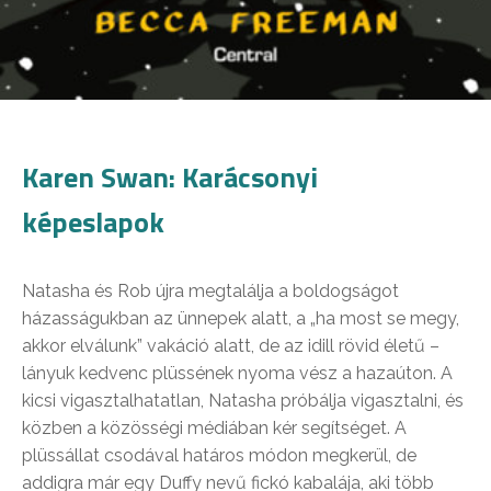
Karen Swan: Karácsonyi
képeslapok
Natasha és Rob újra megtalálja a boldogságot
házasságukban az ünnepek alatt, a „ha most se megy,
akkor elválunk” vakáció alatt, de az idill rövid életű –
lányuk kedvenc plüssének nyoma vész a hazaúton. A
kicsi vigasztalhatatlan, Natasha próbálja vigasztalni, és
közben a közösségi médiában kér segítséget. A
plüssállat csodával határos módon megkerül, de
addigra már egy Duffy nevű fickó kabalája, aki több