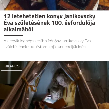
12 letehetetlen könyv Janikovszky
Éva születésének 100. évfordulója
alkalmából
Az egyik legnépszerűbb írónőnk, Janikovszky Éva
születésének 100. évfordulóját ünnepeljük idén.
KIKAPCS