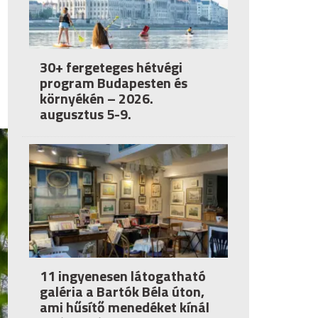
30+ fergeteges hétvégi
program Budapesten és
környékén – 2026.
augusztus 5-9.
11 ingyenesen látogatható
galéria a Bartók Béla úton,
ami hűsítő menedéket kínál