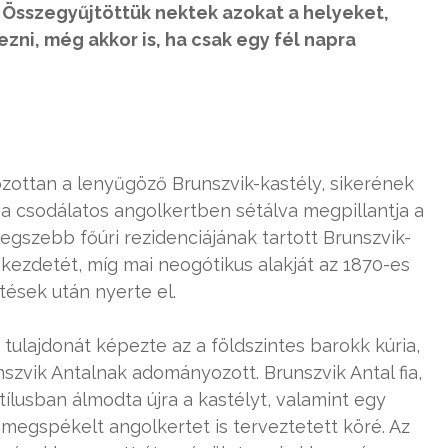
. Összegyűjtöttük nektek azokat a helyeket,
i, még akkor is, ha csak egy fél napra
ozottan a lenyűgöző Brunszvik-kastély, sikerének
 a csodálatos angolkertben sétálva megpillantja a
egszebb főúri rezidenciájának tartott Brunszvik-
 kezdetét, míg mai neogótikus alakját az 1870-es
tések után nyerte el.
 tulajdonát képezte az a földszintes barokk kúria,
nszvik Antalnak adományozott. Brunszvik Antal fia,
tílusban álmodta újra a kastélyt, valamint egy
 megspékelt angolkertet is terveztetett köré. Az