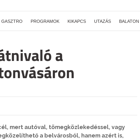
GASZTRO
PROGRAMOK
KIKAPCS
UTAZÁS
BALATON
átnivaló a
rtonvásáron
 cél, mert autóval, tömegközlekedéssel, vagy
egközelíthető a belvárosból, hanem azért is,