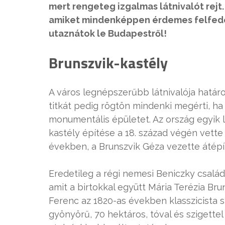
mert rengeteg izgalmas látnivalót rejt
amiket mindenképpen érdemes felfedezn
utaznátok le Budapestről!
Brunszvik-kastély
A város legnépszerűbb látnivalója határ
titkát pedig rögtön mindenki megérti, ha
monumentális épületet. Az ország egyik l
kastély építése a 18. század végén vette
években, a Brunszvik Géza vezette átépí
Eredetileg a régi nemesi Beniczky család
amit a birtokkal együtt Mária Terézia Bru
Ferenc az 1820-as években klasszicista s
gyönyörű, 70 hektáros, tóval és szigettel