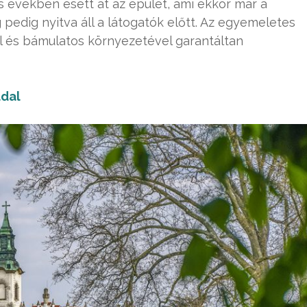
s években esett át az épület, ami ekkor már a
 pedig nyitva áll a látogatók előtt. Az egyemeletes
al és bámulatos környezetével garantáltan
dal