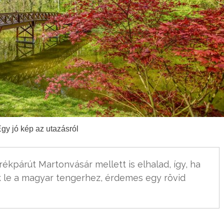
Egy jó kép az utazásról
ékpárút Martonvásár mellett is elhalad, így, ha 
 le a magyar tengerhez, érdemes egy rövid 