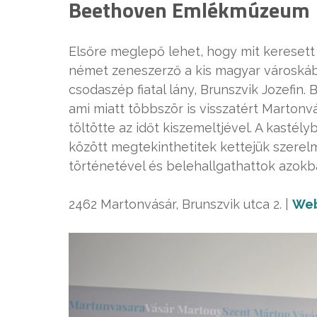
Beethoven Emlékmúzeum
Elsőre meglepő lehet, hogy mit keresett 
német zeneszerző a kis magyar városkáb
csodaszép fiatal lány, Brunszvik Jozefin.
ami miatt többször is visszatért Marton
töltötte az időt kiszemeltjével. A kas
között megtekinthetitek kettejük szerel
történetével és belehallgathattok azokba
2462 Martonvásár, Brunszvik utca 2. |
Web