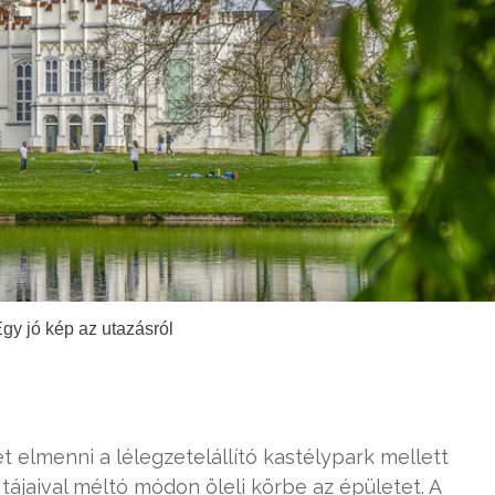
Egy jó kép az utazásról
 elmenni a lélegzetelállító kastélypark mellett
tájaival méltó módon öleli körbe az épületet. A