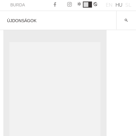
EN
HU
SL
BURDA
ÚJDONSÁGOK