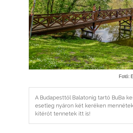
Fotó: 
A Budapesttől Balatonig tartó BuBa ker
esetleg nyáron két keréken mennétek
kitérőt tennetek itt is!