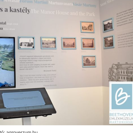
tó: agroverzum.hu