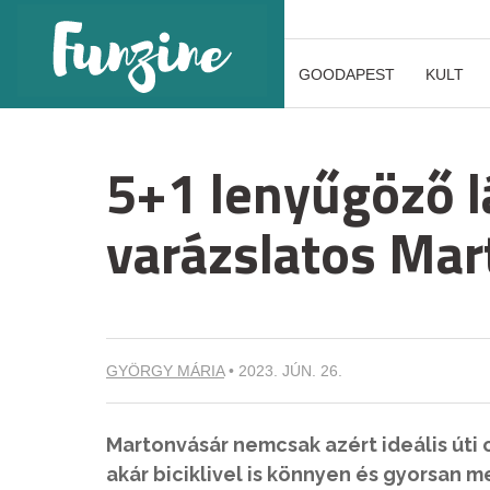
GOODAPEST
KULT
5+1 lenyűgöző l
varázslatos Ma
GYÖRGY MÁRIA
•
2023. JÚN. 26.
Martonvásár nemcsak azért ideális úti
akár biciklivel is könnyen és gyorsan m