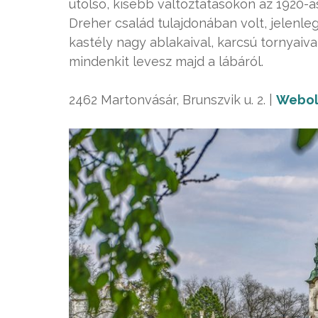
utolsó, kisebb változtatásokon az 1920-a
Dreher család tulajdonában volt, jelenleg
kastély nagy ablakaival, karcsú tornyaiv
mindenkit levesz majd a lábáról.
2462 Martonvásár, Brunszvik u. 2. |
Webol