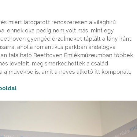
és miért látogatott rendszeresen a világhírű
a, ennek oka pedig nem volt más, mint egy
 Beethoven gyengéd érzelmeket táplált a lány iránt,
vásárra, ahol a romantikus parkban andalogva
télyban található Beethoven Emlékmúzeumban többek
mes leveleit, megismerkedhettek a család
 a művekbe is, amit a neves alkotó itt komponált.
oldal