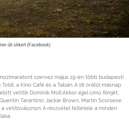
mei úti sírkert (Facebook)
 mozimaratont szervez május 19-én több budapesti
a Toldi, a Kino Café és a Tabán. A 18 órától másnap
őtt vetítik Dominik Moll Akkor éjjel című filmjét,
 Quentin Tarantino: Jackie Brown, Martin Scorsese:
k a vetítővásznon. A részvétel feltétele a minden
lása.