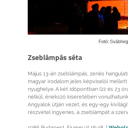
Fotó: Svábheg
Zseblámpás séta
Május 13-án zseblámpás, zenés hangulatsé
magyar irodalom jeles képviselői mellet
nyughelye. A két időpontban (22 és 23 ó
nélkül, énekszó kíséretében vonulhatunk 
Angyalok útján vezet, és egy-egy kivilágí
részvétel ingyenes, a zseblámpát a szerv
1086 Budapest, Fiumei út 16-18. |
Webold