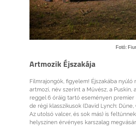
Fotó: Fiu
Artmozik Éjszakája
Filmrajongók, figyelem! Éjszakába nyúló
artmozi, név szerint a Művész, a Puskin, 
reggel 6 óráig tartó eseményen premier el
de régi klasszikusok (David Lynch: Dűne,
Az utolsó valcer, és sok más) is feltűnne
helyszínen érvényes karszalag megvásár