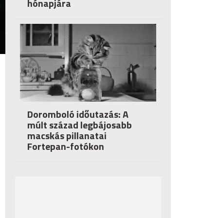
hónapjára
Doromboló időutazás: A
múlt század legbájosabb
macskás pillanatai
Fortepan-fotókon