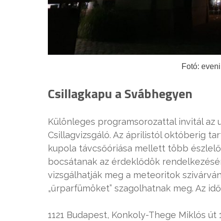
Fotó: even
Csillagkapu a Svábhegyen
Különleges programsorozattal invitál az
Csillagvizsgáló. Az áprilistól októberig 
kupola távcsőóriása mellett több észlelő
bocsátanak az érdeklődök rendelkezésér
vizsgálhatják meg a meteoritok szivárvá
„űrparfümöket” szagolhatnak meg. Az idő
1121 Budapest, Konkoly-Thege Miklós út 1