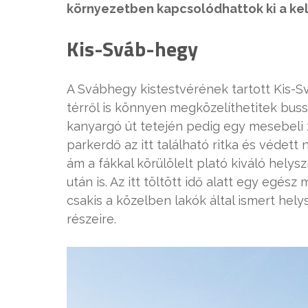
környezetben kapcsolódhattok ki a ke
Kis-Sváb-hegy
A Svábhegy kistestvérének tartott Kis-S
térről is könnyen megközelíthetitek bussz
kanyargó út tetején pedig egy mesebeli zö
parkerdő az itt található ritka és védett
ám a fákkal körülölelt plató kiváló helys
után is. Az itt töltött idő alatt egy egés
csakis a közelben lakók által ismert hely
részeire.