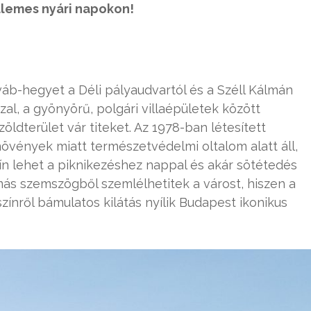
llemes nyári napokon!
váb-hegyet a Déli pályaudvartól és a Széll Kálmán
al, a gyönyörű, polgári villaépületek között
ldterület vár titeket. Az 1978-ban létesített
 növények miatt természetvédelmi oltalom alatt áll,
zín lehet a piknikezéshez nappal és akár sötétedés
z más szemszögből szemlélhetitek a várost, hiszen a
színről bámulatos kilátás nyílik Budapest ikonikus