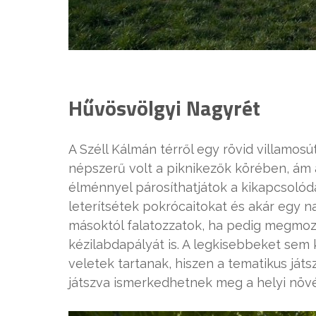
Hűvösvölgyi Nagyrét
A Széll Kálmán térről egy rövid villamos
népszerű volt a piknikezők körében, ám 
élménnyel párosíthatjátok a kikapcsolódás
leterítsétek pokrócaitokat és akár egy 
másoktól falatozzatok, ha pedig megmoz
kézilabdapályát is. A legkisebbeket sem k
veletek tartanak, hiszen a tematikus ját
játszva ismerkedhetnek meg a helyi növén