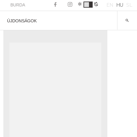
EN
HU
SL
BURDA
ÚJDONSÁGOK