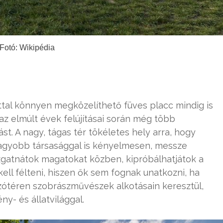
Fotó: Wikipédia
úttal könnyen megközelíthető füves placc mindig is
az elmúlt évek felújításai során még több
t. A nagy, tágas tér tökéletes hely arra, hogy
nagyobb társasággal is kényelmesen, messze
gatnátok magatokat közben, kipróbálhatjátok a
ell félteni, hiszen ők sem fognak unatkozni, ha
szótéren szobrászművészek alkotásain keresztül,
y- és állatvilággal.