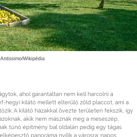
 Antissimo/Wikipédia
ytok, ahol garantáltan nem kell harcolni a
-hegyi kilátó mellett elterülő zöld placcot, ami a
őzik. A kilátó házakkal övezte területen fekszik, így
s azoknak, akik nem másznák meg a meseszép,
ak tűnő építmény bal oldalán pedig egy tágas
 elképesztő panoráma nyílik a városra: napos