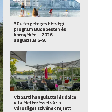
30+ fergeteges hétvégi
program Budapesten és
környékén – 2026.
augusztus 5-9.
Vízparti hangulattal és dolce
vita életérzéssel vár a
Városliget szívének rejtett