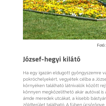
Fotó:
József-hegyi kilátó
Ha egy igazán eldugott gyöngyszemre vág
pokróchelyekért, vegyétek célba a József
környéken található látnivalók között rejt
könnyen megközelíthető akár autóval i
ámde meredek utcákat, a kisebb bástyán
zöldterület található. A fűben ücsörögve