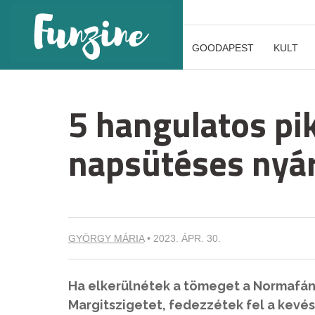
GOODAPEST
KULT
5 hangulatos pi
napsütéses nyár
GYÖRGY MÁRIA
•
2023. ÁPR. 30.
Ha elkerülnétek a tömeget a Normafán, 
Margitszigetet, fedezzétek fel a kevé