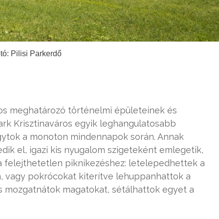
tó: Pilisi Parkerdő
os meghatározó történelmi épületeinek és
ark Krisztinaváros egyik leghangulatosabb
vágytok a monoton mindennapok során. Annak
dik el, igazi kis nyugalom szigeteként emlegetik,
 felejthetetlen piknikezéshez: letelepedhettek a
, vagy pokrócokat kiterítve lehuppanhattok a
is mozgatnátok magatokat, sétálhattok egyet a