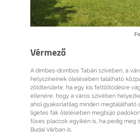
Fo
Vérmező
A dimbes-dombos Tabán szívében, a vár
helyszíneinek ölelésében található közp
zöldterülete, ha egy kis feltöltődésre 
ellenére, hogy a város szívében helyezke
ahol gyakorlatilag minden megtalálható a
ligetes fák ölelésében megbújó padokon
füves placcok egyikén is, ha pedig meg 
Budai Várban is.