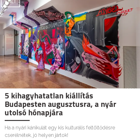
KULT
5 kihagyhatatlan kiállítás
Budapesten augusztusra, a nyár
utolsó hónapjára
Ha a nyári kánikulát egy kis kulturális feltöltődésre
cserélnétek, jó helyen jártok!