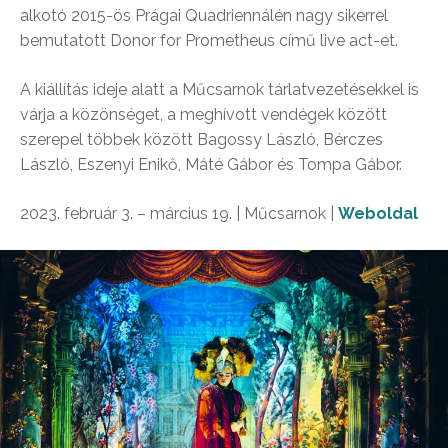
alkotó 2015-ös Prágai Quadriennálén nagy sikerrel
bemutatott Donor for Prometheus című live act-et.
A kiállítás ideje alatt a Műcsarnok tárlatvezetésekkel is
várja a közönséget, a meghívott vendégek között
szerepel többek között Bagossy László, Bérczes
László, Eszenyi Enikő, Máté Gábor és Tompa Gábor.
2023. február 3. – március 19. | Műcsarnok |
Weboldal