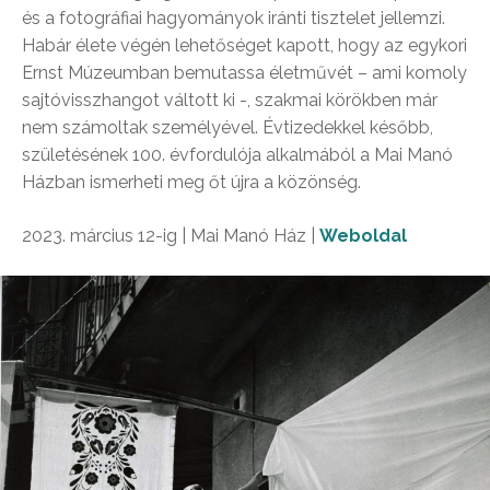
és a fotográfiai hagyományok iránti tisztelet jellemzi.
Habár élete végén lehetőséget kapott, hogy az egykori
Ernst Múzeumban bemutassa életművét – ami komoly
sajtóvisszhangot váltott ki -, szakmai körökben már
nem számoltak személyével. Évtizedekkel később,
születésének 100. évfordulója alkalmából a Mai Manó
Házban ismerheti meg őt újra a közönség.
2023. március 12-ig | Mai Manó Ház |
Weboldal