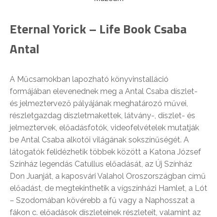
Eternal Yorick – Life Book Csaba
Antal
A Műcsarnokban lapozható könyvinstalláció
formájában elevenednek meg a Antal Csaba díszlet-
és jelmeztervező pályájának meghatározó művei,
részletgazdag díszletmakettek, látvány-, díszlet- és
jelmeztervek, előadásfotók, videofelvételek mutatják
be Antal Csaba alkotói világának sokszínűségét. A
látogatók felidézhetik többek között a Katona József
Színház legendás Catullus előadását, az Új Színház
Don Juanját, a kaposvári Valahol Oroszországban című
előadást, de megtekinthetik a vígszínházi Hamlet, a Lót
– Szodomában kövérebb a fű vagy a Naphosszat a
fákon c. előadások díszleteinek részleteit, valamint az