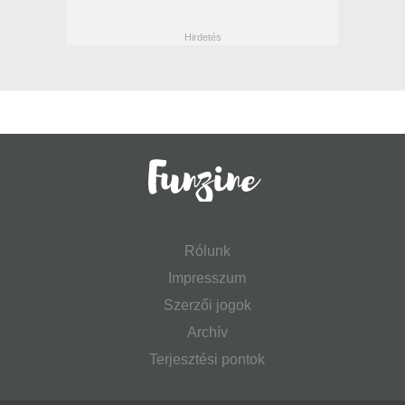
Rólunk
Impresszum
Szerzői jogok
Archív
Terjesztési pontok