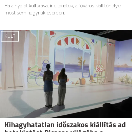
Ha a nyarat kultúrával indítanátok, a főváros kiállítóhelyei
most sem hagynak cserben.
KULT
Kihagyhatatlan időszakos kiállítás ad