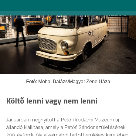
Fotó: Mohai Balázs/Magyar Zene Háza
Költő lenni vagy nem lenni
Januárban megnyitott a Petőfi Irodalmi Múzeum új
állandó kiállítása, amely a Petőfi Sándor születésének
200. évfordulója alkalmából tartott emlékév keretében