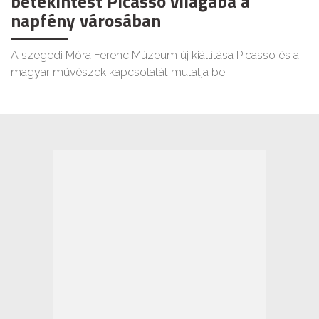
betekintést Picasso világába a
napfény városában
A szegedi Móra Ferenc Múzeum új kiállítása Picasso és a
magyar művészek kapcsolatát mutatja be.