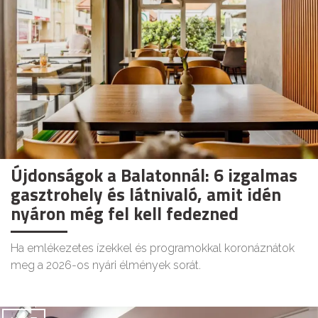
Újdonságok a Balatonnál: 6 izgalmas
gasztrohely és látnivaló, amit idén
nyáron még fel kell fedezned
Ha emlékezetes ízekkel és programokkal koronáznátok
meg a 2026-os nyári élmények sorát.