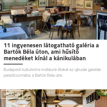
11 ingyenesen látogatható galéria a
Bartók Béla úton, ami hűsítő
menedéket kínál a kánikulában
Budapesti kultúrkörre invitálunk titeket az újbudai galériák
paradicsomába, a Bartók Béla útra.
BALATON