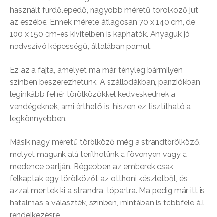
használt fürdőlepedő, nagyobb méretű törölköző jut
az eszébe. Ennek mérete átlagosan 70 x 140 cm, de
100 x 150 cm-es kivitelben is kaphatók. Anyaguk jó
nedvszívó képességű, általában pamut.
Ez az a fajta, amelyet ma már tényleg bármilyen
színben beszerezhetünk. A szállodákban, panziókban
leginkább fehér törölközőkkel kedveskednek a
vendégeknek, ami érthető is, hiszen ez tisztítható a
legkönnyebben.
Másik nagy méretű törölköző még a strandtörölköző,
melyet magunk alá teríthetünk a fövenyen vagy a
medence partján. Régebben az emberek csak
felkaptak egy törölközőt az otthoni készletből, és
azzal mentek ki a strandra, tópartra. Ma pedig már itt is
hatalmas a választék, színben, mintában is többféle áll
rendelkezésre.