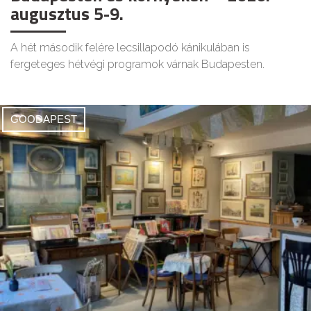
augusztus 5-9.
A hét második felére lecsillapodó kánikulában is
fergeteges hétvégi programok várnak Budapesten.
GOODAPEST