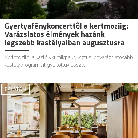
Gyertyafénykoncerttől a kertmoziig:
Varázslatos élmények hazánk
legszebb kastélyaiban augusztusra
Kertmozitól a kastélykrimiig: augusztus legvarázslatosabb
kastélyprogramjait gyűjtöttük össze.
BALATON