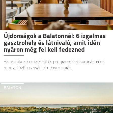
Újdonságok a Balatonnál: 6 izgalmas
gasztrohely és látnivaló, amit idén
nyáron még fel kell fedezned
Ha emlékezetes ízekkel és programokkal koronáznátok
meg a 2026-os nyári élmények sorát.
BALATON