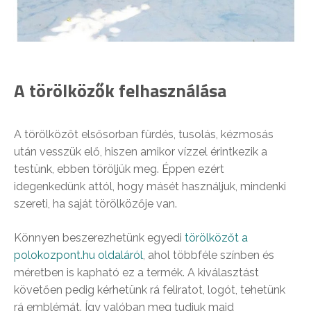
A törölközők felhasználása
A törölközőt elsősorban fürdés, tusolás, kézmosás
után vesszük elő, hiszen amikor vízzel érintkezik a
testünk, ebben töröljük meg. Éppen ezért
idegenkedünk attól, hogy másét használjuk, mindenki
szereti, ha saját törölközője van.
Könnyen beszerezhetünk egyedi
törölközőt a
polokozpont.hu oldaláról
, ahol többféle színben és
méretben is kapható ez a termék. A kiválasztást
követően pedig kérhetünk rá feliratot, logót, tehetünk
rá emblémát. Így valóban meg tudjuk majd