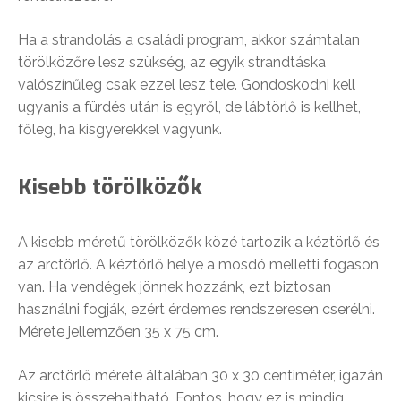
Ha a strandolás a családi program, akkor számtalan
törölközőre lesz szükség, az egyik strandtáska
valószínűleg csak ezzel lesz tele. Gondoskodni kell
ugyanis a fürdés után is egyről, de lábtörlő is kellhet,
főleg, ha kisgyerekkel vagyunk.
Kisebb törölközők
A kisebb méretű törölközők közé tartozik a kéztörlő és
az arctörlő. A kéztörlő helye a mosdó melletti fogason
van. Ha vendégek jönnek hozzánk, ezt biztosan
használni fogják, ezért érdemes rendszeresen cserélni.
Mérete jellemzően 35 x 75 cm.
Az arctörlő mérete általában 30 x 30 centiméter, igazán
kicsire is összehajtható. Fontos, hogy ez is mindig