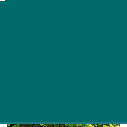
A törölköző egy teljesen hétköznapi tárgy, amely
minden fürdőszobában megtalálható. Azonban
nemcsak ott találkozhatunk vele, valójában sok
más helyen is használunk még törölközőt.
Nézzük, milyen főbb fajtái vannak és melyikről
mit érdemes tudni!