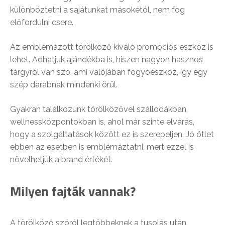
különböztetni a sajátunkat másokétól, nem fog
előfordulni csere.
Az emblémázott törölköző kiváló promóciós eszköz is
lehet. Adhatjuk ajándékba is, hiszen nagyon hasznos
tárgyról van szó, ami valójában fogyóeszköz, így egy
szép darabnak mindenki örül.
Gyakran találkozunk törölközővel szállodákban,
wellnessközpontokban is, ahol már szinte elvárás,
hogy a szolgáltatások között ez is szerepeljen. Jó ötlet
ebben az esetben is emblémáztatni, mert ezzel is
növelhetjük a brand értékét.
Milyen fajták vannak?
A törölköző szóról legtöbbeknek a tusolás után