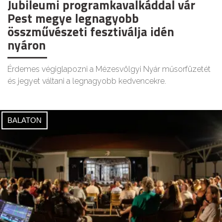
Jubileumi programkavalkáddal vár
Pest megye legnagyobb
összművészeti fesztiválja idén
nyáron
Érdemes végiglapozni a Mézesvölgyi Nyár műsorfüzetét
és jegyet váltani a legnagyobb kedvencekre.
BALATON