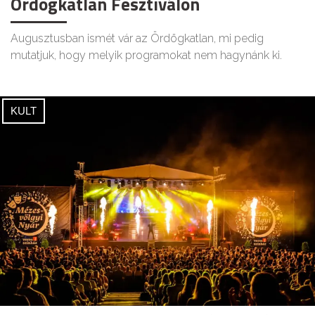
Ördögkatlan Fesztiválon
Augusztusban ismét vár az Ördögkatlan, mi pedig
mutatjuk, hogy melyik programokat nem hagynánk ki.
KULT