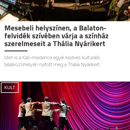
Mesebeli helyszínen, a Balaton-
felvidék szívében várja a színház
szerelmeseit a Thália Nyárikert
Idén is a Káli-medence egyik kedves kulturális
találkozóhelyén nyitott meg a Thália Nyárikert.
KULT