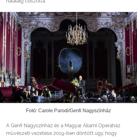
haláláig csiszolta.
Fotó: Carole Parodi/Genfi Nagyszínház
A Genfi Nagyszínház és a Magyar Állami Operaház
művészeti vezetése 2019-ben döntött úgy, hogy