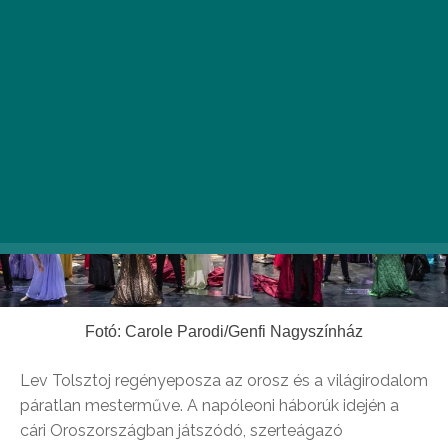
Fotó: Carole Parodi/Genfi Nagyszínház
Lev Tolsztoj regényeposza az orosz és a világirodalom
páratlan mesterműve. A napóleoni háborúk idején a
cári Oroszországban játszódó, szerteágazó