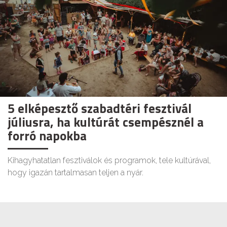
5 elképesztő szabadtéri fesztivál
júliusra, ha kultúrát csempésznél a
forró napokba
Kihagyhatatlan fesztiválok és programok, tele kultúrával,
hogy igazán tartalmasan teljen a nyár.