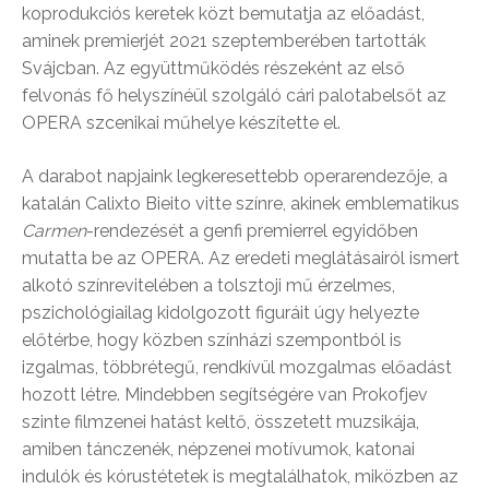
koprodukciós keretek közt bemutatja az előadást,
aminek premierjét 2021 szeptemberében tartották
Svájcban. Az együttműködés részeként az első
felvonás fő helyszínéül szolgáló cári palotabelsőt az
OPERA szcenikai műhelye készítette el.
A darabot napjaink legkeresettebb operarendezője, a
katalán Calixto Bieito vitte színre, akinek emblematikus
Carmen
-rendezését a genfi premierrel egyidőben
mutatta be az OPERA. Az eredeti meglátásairól ismert
alkotó színrevitelében a tolsztoji mű érzelmes,
pszichológiailag kidolgozott figuráit úgy helyezte
előtérbe, hogy közben színházi szempontból is
izgalmas, többrétegű, rendkívül mozgalmas előadást
hozott létre. Mindebben segítségére van Prokofjev
szinte filmzenei hatást keltő, összetett muzsikája,
amiben tánczenék, népzenei motívumok, katonai
indulók és kórustétetek is megtalálhatok, miközben az