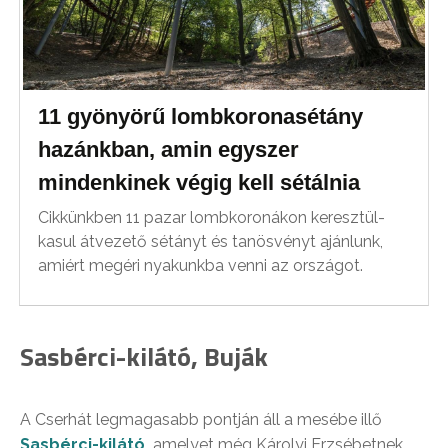
11 gyönyörű lombkoronasétány
hazánkban, amin egyszer
mindenkinek végig kell sétálnia
Cikkünkben 11 pazar lombkoronákon keresztül-
kasul átvezető sétányt és tanösvényt ajánlunk,
amiért megéri nyakunkba venni az országot.
Sasbérci-kilátó, Buják
A Cserhát legmagasabb pontján áll a mesébe illő
Sasbérci-kilátó
,
amelyet még Károlyi Erzsébetnek