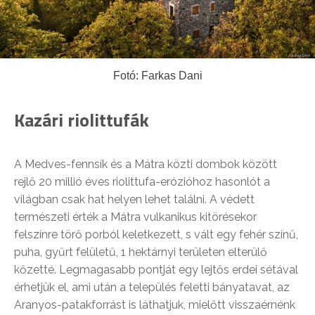
Fotó: Farkas Dani
Kazári riolittufák
A Medves-fennsík és a Mátra közti dombok között
rejlő 20 millió éves riolittufa-erózióhoz hasonlót a
világban csak hat helyen lehet találni. A védett
természeti érték a Mátra vulkanikus kitörésekor
felszínre törő porból keletkezett, s vált egy fehér színű,
puha, gyűrt felületű, 1 hektárnyi területen elterülő
kőzetté. Legmagasabb pontját egy lejtős erdei sétával
érhetjük el, ami után a település feletti bányatavat, az
Aranyos-patakforrást is láthatjuk, mielőtt visszaérnénk