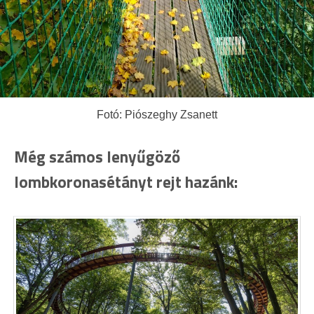
Fotó: Piószeghy Zsanett
Még számos lenyűgöző
lombkoronasétányt rejt hazánk: