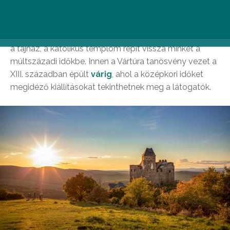
századot megelőző falusi élet élő példája. A mai napig
lakott település
Ófalujába
érkezve a festői falukép
mellett a falu-, posta- és babamúzeum, a szövőházak,
a tájház, a katolikus templom repít vissza minket a
múltszázadi időkbe. Innen a Vártúra tanösvény vezet a
XIII. században épült
várig
, ahol a középkori időket
megidéző kiállításokat tekinthetnek meg a látogatók.