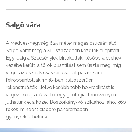
Salgó vára
A Medves-hegység 625 méter magas csúcsán álló
Salgó várát még a XIII. században kezdték el építeni.
Egy ideig a Szécsényiek birtokolták, később a csehek
kezébe került, a török pusztítást sem úszta meg, míg
végül az osztrák császári csapat parancsára
felrobbantották. 1938-ban kilátószerűen
rekonstruálták, illetve később több helyreállítást is
végeztek rajta. A vártól egy geológiai tanösvényen
juthatunk el a közeli Boszorkány-kő sziklához, ahol 360
fokos, mindent elsöprő panorámában
gyönyörködhetünk.