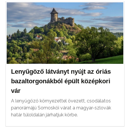
Lenyűgöző látványt nyújt az óriás
bazaltorgonákból épült középkori
vár
A lenyűgöző környezettel övezett, csodálatos
panorámájú Somoskői várat a magyar-szlovák
határ túloldalán járhatjuk körbe.