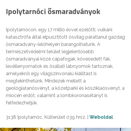
Ipolytarnóci ősmaradványok
Ipolytarnócon, egy 17 millió évvel ezelőtti, vulkáni
katasztrófa által elpusztított ősvilág páratlanul gazdag
ősmaradvány-lelőhelyén barangolhatunk. A
természetvédelmi terület legjelentősebb
ősmaradványai közé cápafogak, kövesedett fák,
levéllenyomatok és ősállati lábnyomok tartoznak,
amelyekről egy világszínvonalú kiállítást is
megtekinthetünk. Mindezek mellett a
geológiatanösvényt, a kőzetparki és kősziklaösvényt, a
miocén erdőt, valamint a lombkoronasétányt is
felfedezhetjük.
3138 Ipolytarnóc, Külterület 039 hrsz. |
Weboldal