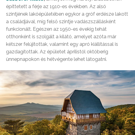
építtetett a férje az 1910-es években. Az alsó
szintjének lakóépületében egykor a gróf erdésze lakott
a családjával, míg felső szintje vadászszállásként
funkcionált. Egészen az 1950-es évekig tehát
otthonként is szolgált a kilátó, amelyet azóta már
kétszer felújítottak, valamint egy apró kiállítással is
gazdagítottak. Az épületet áprilistól októberig
ünnepnapokon és hétvégente lehet látogatni.