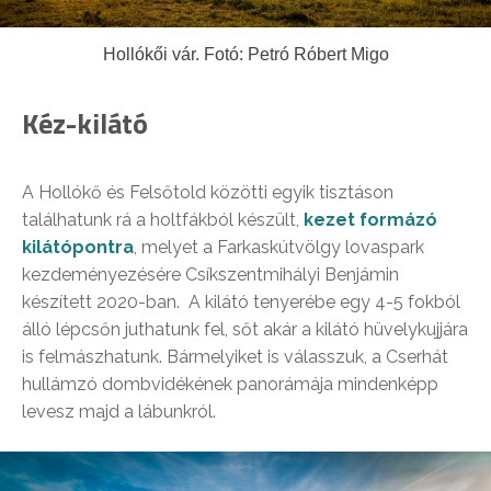
Hollókői vár. Fotó: Petró Róbert Migo
Kéz-kilátó
A Hollókő és Felsőtold közötti egyik tisztáson
találhatunk rá a holtfákból készült,
kezet formázó
kilátópontra
, melyet a Farkaskútvölgy lovaspark
kezdeményezésére Csíkszentmihályi Benjámin
készített 2020-ban. A kilátó tenyerébe egy 4-5 fokból
álló lépcsőn juthatunk fel, sőt akár a kilátó hüvelykujjára
is felmászhatunk. Bármelyiket is válasszuk, a Cserhát
hullámzó dombvidékének panorámája mindenképp
levesz majd a lábunkról.