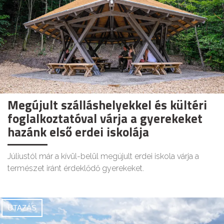
Megújult szálláshelyekkel és kültéri
foglalkoztatóval várja a gyerekeket
hazánk első erdei iskolája
Júliustól már a kívül-belül megújult erdei iskola várja a
természet iránt érdeklődő gyerekeket.
UTAZÁS