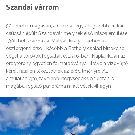
Szandai várrom
529 méter magasan, a Cserhát egyik legszebb vulkáni
csúcsán épült Szandavár, melynek első írásos említése
1301-ből származik. Mátyás király idejében az
esztergomi érsek, később a Báthory család birtokolta,
végül a törökök foglalták el 1546-ban. Napjainkban az
öregtorony egyetlen falmaradványa, illetve a vízgyűjtő
kerek falai emlékeztetnek az erődítményre. Az
ámulatba ejtő, távolabbi hegységek vonulatait is
magába foglaló panoráma miatt vétek kihagyni.