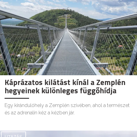
Káprázatos kilátást kínál a Zemplén
hegyeinek különleges függőhídja
Egy kirándulóhely a Zemplén szívében, ahol a természet
és az adrenalin kéz a kézben jár.
UTAZÁS