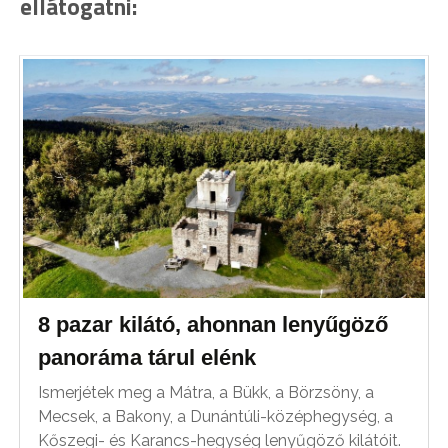
ellátogatni:
8 pazar kilátó, ahonnan lenyűgöző
panoráma tárul elénk
Ismerjétek meg a Mátra, a Bükk, a Börzsöny, a
Mecsek, a Bakony, a Dunántúli-középhegység, a
Kőszegi- és Karancs-hegység lenyűgöző kilátóit.