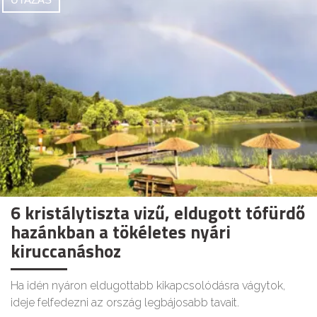
6 kristálytiszta vizű, eldugott tófürdő
hazánkban a tökéletes nyári
kiruccanáshoz
Ha idén nyáron eldugottabb kikapcsolódásra vágytok,
ideje felfedezni az ország legbájosabb tavait.