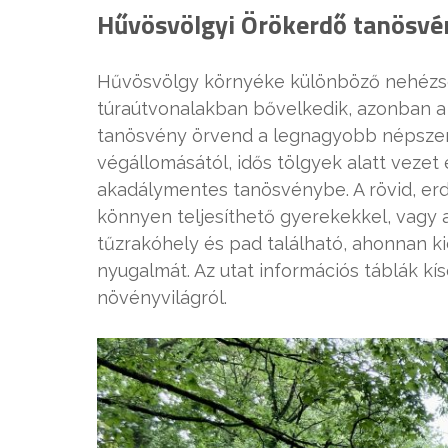
Hűvösvölgyi Örökerdő tanösvé
Hűvösvölgy környéke különböző nehézs
túraútvonalakban bővelkedik, azonban a 
tanösvény örvend a legnagyobb népszerű
végállomásától, idős tölgyek alatt vezet e
akadálymentes tanösvénybe. A rövid, erdei
könnyen teljesíthető gyerekekkel, vagy 
tűzrakóhely és pad található, ahonnan k
nyugalmát. Az utat információs táblák kís
növényvilágról.