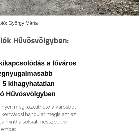
otó: György Mária
alók Hűvösvölgyben:
kikapcsolódás a főváros
legnyugalmasabb
 5 kihagyhatatlan
aló Hűvösvölgyben
nyen megközelíthető a városból,
 kertvárosi hangulat mégis azt az
dja mintha sokkal messzebbre
 ember.