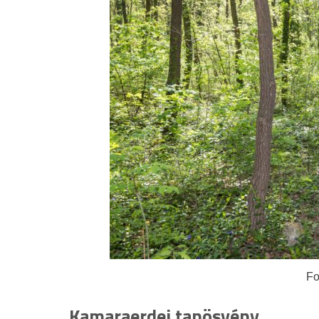
Fo
Kamaraerdei tanösvény