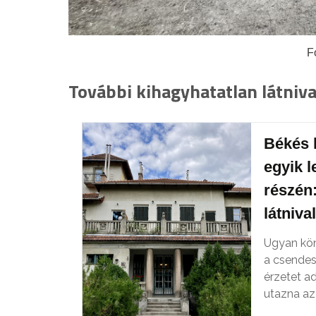
F
További kihagyhatatlan látniv
Békés 
egyik 
részén:
látniv
Ugyan kön
a csendes
érzetet a
utazna az