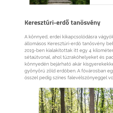
Keresztúri-erdő tanösvény
A könnyed, erdei kikapcsolódásra vágyók
állomásos Keresztúri-erdő tanösvény beb
2019-ben kialakítottak itt egy 4 kilométer
sétaútvonal, ahol tűzrakóhelyeket és pado
könnyedén bejárható akár kisgyerekekkel
gyönyörű zöld erdőben. A fővárosban egy
ősszel pedig színes falevélszőnyeggel v