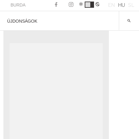
EN
HU
SL
BURDA
ÚJDONSÁGOK