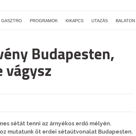
GASZTRO
PROGRAMOK
KIKAPCS
UTAZÁS
BALATON
svény Budapesten,
e vágysz
mes sétát tenni az árnyékos erdő mélyén.
z mutatunk öt erdei sétaútvonalat Budapesten.