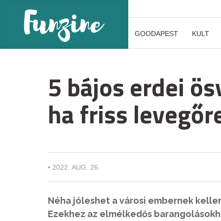
GOODAPEST
KULT
5 bájos erdei ö
ha friss levegőr
•
2022. AUG. 26.
Néha jóleshet a városi embernek kelle
Ezekhez az elmélkedős barangolásokho