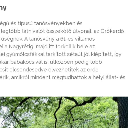
ny
égű és típusú tanösvényekben és
legtöbb látnivalót összekötő útvonal, az Örökerdő
ségnek. A tanösvény a 61-es villamos
l a Nagyrétig, majd itt torkollik bele az
 gyümölcsfákkal tarkított sétaút jól kiépített, így
akár babakocsival is, útközben pedig több
icsit elcsendesedve élvezhetitek az erdő
érik, amikről mindent megtudhattok a helyi állat- és