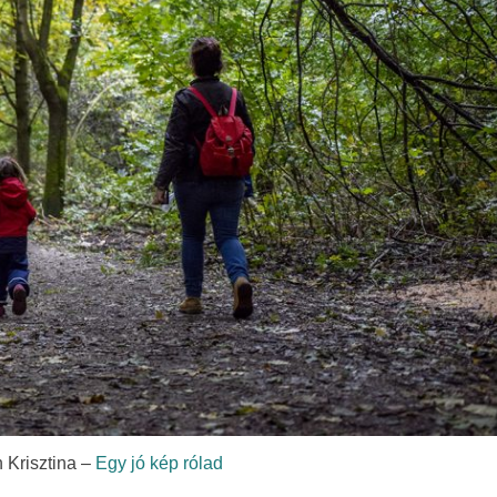
 Krisztina –
Egy jó kép rólad