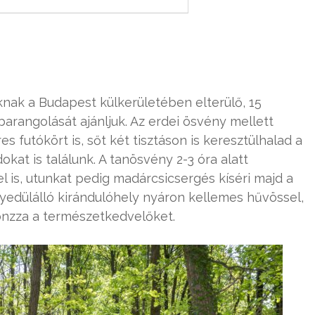
nak a Budapest külkerületében elterülő, 15
arangolását ajánljuk. Az erdei ösvény mellett
es futókört is, sőt két tisztáson is keresztülhalad a
kat is találunk. A tanösvény 2-3 óra alatt
 is, utunkat pedig madárcsicsergés kíséri majd a
edülálló kirándulóhely nyáron kellemes hűvössel,
onzza a természetkedvelőket.