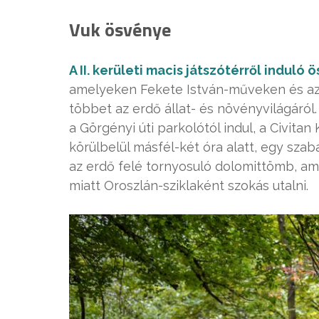
Vuk ösvénye
A II. kerületi macis játszótérről indul
amelyeken Fekete István-műveken és az
többet az erdő állat- és növényvilágáról.
a Görgényi úti parkolótól indul, a Civi
körülbelül másfél-két óra alatt, egy sza
az erdő felé tornyosuló dolomittömb, am
miatt Oroszlán-sziklaként szokás utalni.