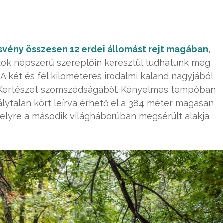
ó ösvény összesen 12 erdei állomást rejt magában
,
ok népszerű szereplőin keresztül tudhatunk meg
 A két és fél kilométeres irodalmi kaland nagyjából
tan Kertészet szomszédságából. Kényelmes tempóban
bálytalan kört leírva érhető el a 384 méter magasan
elyre a második világháborúban megsérült alakja