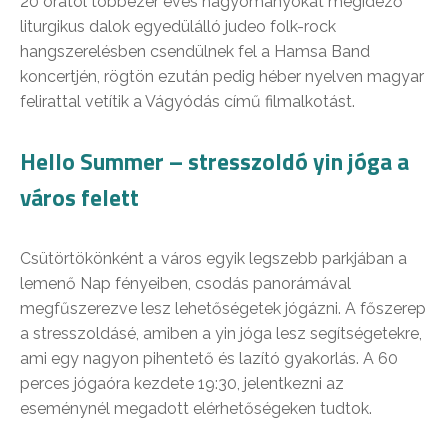
20 órától többezer éves hagyományokat megidéző
liturgikus dalok egyedülálló judeo folk-rock
hangszerelésben csendülnek fel a Hamsa Band
koncertjén, rögtön ezután pedig héber nyelven magyar
felirattal vetítik a Vágyódás című filmalkotást.
Hello Summer – stresszoldó yin jóga a
város felett
Csütörtökönként a város egyik legszebb parkjában a
lemenő Nap fényeiben, csodás panorámával
megfűszerezve lesz lehetőségetek jógázni. A főszerep
a stresszoldásé, amiben a yin jóga lesz segítségetekre,
ami egy nagyon pihentető és lazító gyakorlás. A 60
perces jógaóra kezdete 19:30, jelentkezni az
eseménynél megadott elérhetőségeken tudtok.