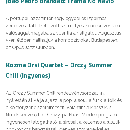
João Pedro Brandão: Trama No Navio
A portugál jazzszíntér négy egyedi és izgalmas
zenésze által létrehozott személyes zenei univerzum
valósággal magába szippantja a hallgatót. Augusztus
5-én élőben hallhatjuk a kompozíciókat Budapesten,
az Opus Jazz Clubban.
Kozma Orsi Quartet – Orczy Summer
Chill (ingyenes)
Az Orczy Summer Chill rendezvénysorozat 44
nyárestén át várja a jazz, a pop, a soul, a funk, a folk és
a komolyzene szerelmeseit, valamint a klasszikus
filmek kedvelőit az Orczy-parkban. Minden program
ingyenesen látogatható, akárcsak a kellemes akusztik
pop-rockos hangzással, igényes szövegekkel és