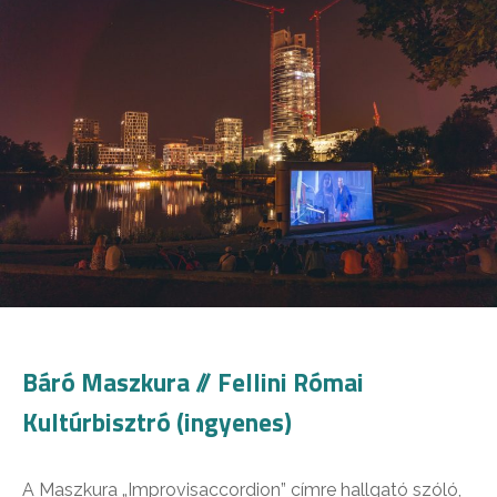
Báró Maszkura // Fellini Római
Kultúrbisztró (ingyenes)
A Maszkura „Improvisaccordion” címre hallgató szóló,