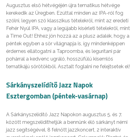
Augusztus első hétvégéjén újra tematikus hétvége
kerekedik az Üregben. Ezúttal minden az IPA-ról fog
szólni, legyen szó klasszikus tételekről, mint az eredeti
Fehér Nyúl IPA, vagy a legújabb kísérleti tételekről, mint
a Time Out! Ehhez jön hozzá az a plusz adalék, hogy a
péntek egyben a sör világnapja is, így mindenképpen
érdemes ellátogatni a Taproomba, és legurítani pár
pohárral a kedvenc ugráló, hosszúfülű kisemlős
tematikájú sörötökből. Asztalt foglalni ne felejtsetek el!
Sárkányszelídítő Jazz Napok
Esztergomban (péntek-vasárnap)
A Sárkányszelídítő Jazz Napokon augusztus 5. és 7.
között megszelídíthetjük a bennünk élő sárkányt némi
jazz segítségével. 8 felnőtt jazzkoncert, 2 interaktív