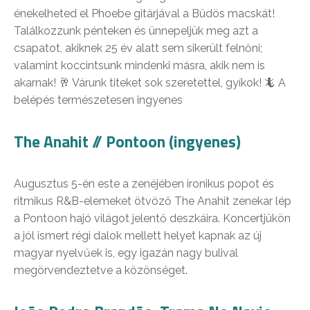
énekelheted el Phoebe gitárjával a Büdös macskát!
Találkozzunk pénteken és ünnepeljük meg azt a
csapatot, akiknek 25 év alatt sem sikerült felnőni;
valamint koccintsunk mindenki másra, akik nem is
akarnak! 🥂 Várunk titeket sok szeretettel, gyíkok! 🦎 A
belépés természetesen ingyenes
The Anahit // Pontoon (ingyenes)
Augusztus 5-én este a zenéjében ironikus popot és
ritmikus R&B-elemeket ötvöző The Anahit zenekar lép
a Pontoon hajó világot jelentő deszkáira. Koncertjükön
a jól ismert régi dalok mellett helyet kapnak az új
magyar nyelvűek is, egy igazán nagy bulival
megörvendeztetve a közönséget.