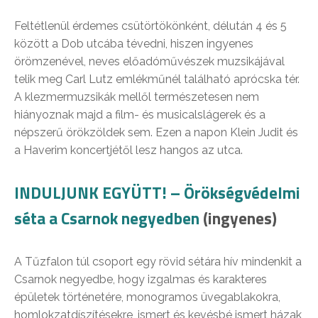
Feltétlenül érdemes csütörtökönként, délután 4 és 5
között a Dob utcába tévedni, hiszen ingyenes
örömzenével, neves előadóművészek muzsikájával
telik meg Carl Lutz emlékműnél található aprócska tér.
A klezmermuzsikák mellől természetesen nem
hiányoznak majd a film- és musicalslágerek és a
népszerű örökzöldek sem. Ezen a napon Klein Judit és
a Haverim koncertjétől lesz hangos az utca.
INDULJUNK EGYÜTT! – Örökségvédelmi
séta a Csarnok negyedben
(ingyenes)
A Tűzfalon túl csoport egy rövid sétára hív mindenkit a
Csarnok negyedbe, hogy izgalmas és karakteres
épületek történetére, monogramos üvegablakokra,
homlokzatdíszítésekre, ismert és kevésbé ismert házak