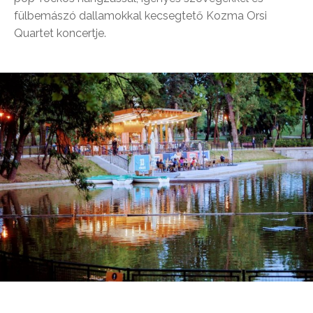
fülbemászó dallamokkal kecsegtető Kozma Orsi
Quartet koncertje.