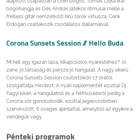
alapított csapatban a cseh bőgős, Tomáš Liška lírai
bőgőhangja és Dés András játékos ritmusai mellé a
fretless gitár nemzetközi hírű török virtuóza, Cenk
Erdoğan csatlakozik csodálatos dallamaival.
Corona Sunsets Session // Hello Buda
Mi kell egy igazán laza, kikapcsolós nyárestéhez? Jó
zene, jó társaság és persze jó hangulat. A nagy sikerű
Corona Sunsets Session csütörtökön 17 órától
szolgáltatja mindezt. A nyári naplementét ezúttal Dj
Fagyi kíséri, a hangulatról és a felfrissülésről pedig a
Corona sör gondoskodik, ezúttal jegesvödörben
szervírozott, 6 üveges ajánlattal, amelyből az egyikre a
vendégük vagy.
Pénteki programok