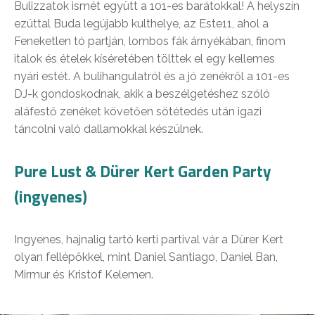
Bulizzatok ismét együtt a 101-es barátokkal! A helyszín
ezúttal Buda legújabb kulthelye, az Este11, ahol a
Feneketlen tó partján, lombos fák árnyékában, finom
italok és ételek kíséretében tölttek el egy kellemes
nyári estét. A bulihangulatról és a jó zenékről a 101-es
DJ-k gondoskodnak, akik a beszélgetéshez szóló
aláfestő zenéket követően sötétedés után igazi
táncolni való dallamokkal készülnek.
Pure Lust & Dürer Kert Garden Party
(ingyenes)
Ingyenes, hajnalig tartó kerti partival vár a Dürer Kert
olyan fellépőkkel, mint Daniel Santiago, Daniel Ban,
Mirmur és Kristof Kelemen.