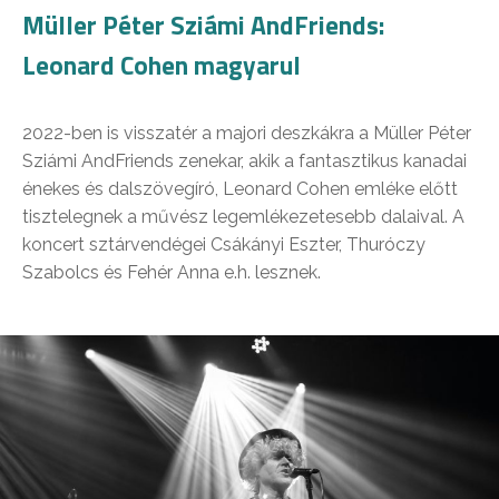
Müller Péter Sziámi AndFriends:
Leonard Cohen magyarul
2022-ben is visszatér a majori deszkákra a Müller Péter
Sziámi AndFriends zenekar, akik a fantasztikus kanadai
énekes és dalszövegíró, Leonard Cohen emléke előtt
tisztelegnek a művész legemlékezetesebb dalaival. A
koncert sztárvendégei Csákányi Eszter, Thuróczy
Szabolcs és Fehér Anna e.h. lesznek.