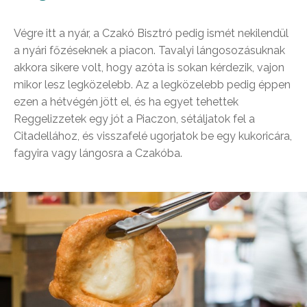
Végre itt a nyár, a Czakó Bisztró pedig ismét nekilendül
a nyári főzéseknek a piacon. Tavalyi lángosozásuknak
akkora sikere volt, hogy azóta is sokan kérdezik, vajon
mikor lesz legközelebb. Az a legközelebb pedig éppen
ezen a hétvégén jött el, és ha egyet tehettek
Reggelizzetek egy jót a Piaczon, sétáljatok fel a
Citadellához, és visszafelé ugorjatok be egy kukoricára,
fagyira vagy lángosra a Czakóba.