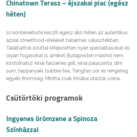
Chinatown Terasz – éjszakai piac (egész
héten)
10 konténerbüfé készíti egész álló héten az autentikus
ázsiai streetfood-ételeket hatalmas választékban.
Találhattok ezúttal kifejezetten nyári specialitásokat és
olyan fogásokat is, amiket Budapesten máshol nem
kóstolhatsz: kínai faszenes grill, kínai palacsinta, dim
sum, teppanyaki, bubble tea, Tsingtao sör és rengeteg
egyéb finomság. Mintha csak Kínába utaztál volna.
Csütörtöki programok
Ingyenes örömzene a Spinoza
Színházzal