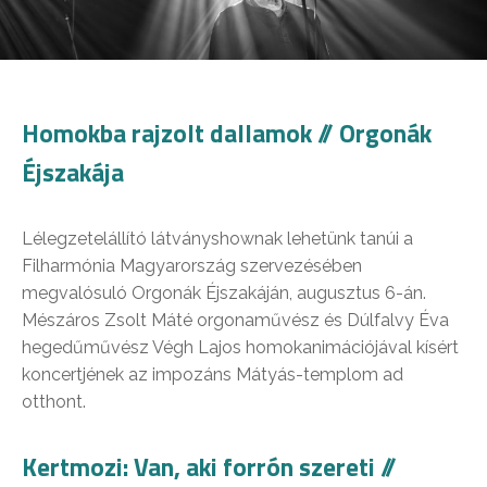
Homokba rajzolt dallamok // Orgonák
Éjszakája
Lélegzetelállító látványshownak lehetünk tanúi a
Filharmónia Magyarország szervezésében
megvalósuló Orgonák Éjszakáján, augusztus 6-án.
Mészáros Zsolt Máté orgonaművész és Dúlfalvy Éva
hegedűművész Végh Lajos homokanimációjával kísért
koncertjének az impozáns Mátyás-templom ad
otthont.
Kertmozi:
Van, aki forrón szereti
//