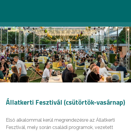
Állatkerti Fesztivál (csütörtök-vasárnap)
Első alkalommal kerül megrendezésre az Állatkerti
Fesztivál, mely során családi programok, vezetett