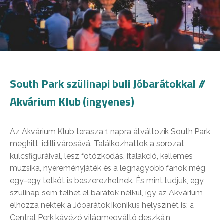
South Park szülinapi buli Jóbarátokkal //
Akvárium Klub (ingyenes)
Az Akvárium Klub terasza 1 napra átváltozik South Park
meghitt, idilli városává. Találkozhattok a sorozat
kulcsfiguráival, lesz fotózkodás, italakció, kellemes
muzsika, nyereményjáték és a legnagyobb fanok még
egy-egy tetkót is beszerezhetnek. És mint tudjuk, egy
szülinap sem telhet el barátok nélkül, így az Akvárium
elhozza nektek a Jóbarátok ikonikus helyszínét is: a
Central Perk kávézó világmegváltó deszkáin