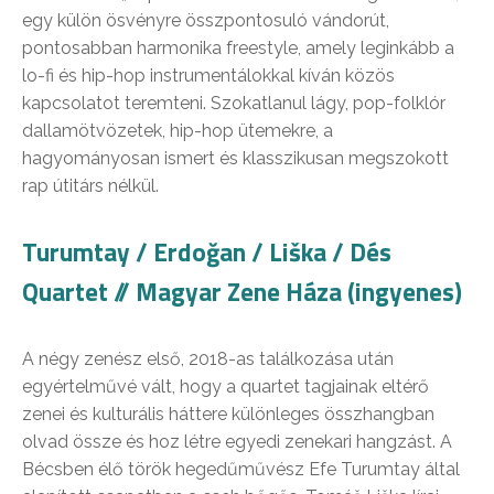
egy külön ösvényre összpontosuló vándorút,
pontosabban harmonika freestyle, amely leginkább a
lo-fi és hip-hop instrumentálokkal kíván közös
kapcsolatot teremteni. Szokatlanul lágy, pop-folklór
dallamötvözetek, hip-hop ütemekre, a
hagyományosan ismert és klasszikusan megszokott
rap útitárs nélkül.
Turumtay / Erdoğan / Liška / Dés
Quartet // Magyar Zene Háza (ingyenes)
A négy zenész első, 2018-as találkozása után
egyértelművé vált, hogy a quartet tagjainak eltérő
zenei és kulturális háttere különleges összhangban
olvad össze és hoz létre egyedi zenekari hangzást. A
Bécsben élő török hegedűművész Efe Turumtay által