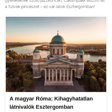
gyerekeknek szóló jazzkoncert, Cakumpakk Bisztró és
a Szivek pincészet – ez vár rátok Esztergomban!
A magyar Róma: Kihagyhatatlan
látnivalók Esztergomban