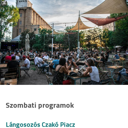
Szombati programok
Lángosozós Czakó Piacz