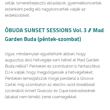
séták, ismeretterjesztő előadások, gyermekkoncertek,
esténként pedig élő nagykoncertek várják az
érdeklődőket.
ÓBUDA SUNSET SESSIONS Vol. 3 // Mad
Garden Buda (péntek-szombat)
Ugye, mindannyian egyetértünk abban, hogy
augusztus első hétvégéje sem telhet el Mad Garden
Buda nélkül? Pénteken és szombaton is fantasztikus
DJ-k várják, hogy megpörgessék a hétvégéteket.
Pénteken lemezjátszók mögé penderül a Groove
Cartel, míg szombaton az electro-acid-breakbeat
szcénából ismert Queculo és Cque kedveskednek
lábakat nem kímélő zenei csemegékkel.