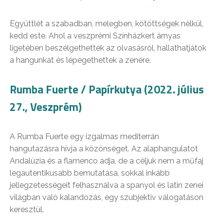
Együttlét a szabadban, melegben, kötöttségek nélkül,
kedd este. Ahol a veszprémi Színházkert árnyas
ligetében beszélgethettek az olvasásról, hallathatjátok
a hangunkat és lépegethettek a zenére.
Rumba Fuerte / Papírkutya (2022. július
27., Veszprém)
A Rumba Fuerte egy izgalmas mediterrán
hangutazásra hívja a közönséget. Az alaphangulatot
Andalúzia és a flamenco adja, de a céljuk nem a műfaj
legautentikusabb bemutatása, sokkal inkább
jellegzetességeit felhasználva a spanyol és latin zenei
világban való kalandozás, egy szubjektív válogatáson
keresztül.