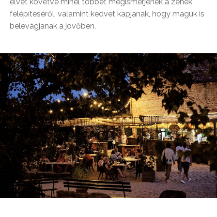
elvét követve minél többet megismerjenek a zenék
felépítéséről, valamint kedvet kapjanak, hogy maguk is
belevágjanak a jövőben.