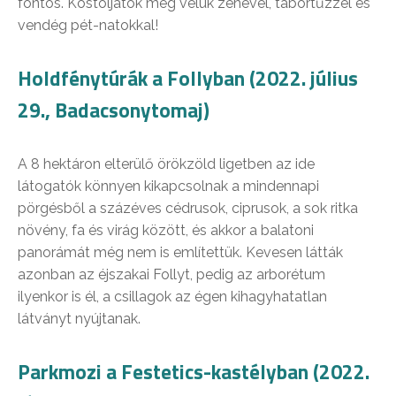
fontos. Kóstoljátok meg velük zenével, tábortűzzel és
vendég pét-natokkal!
Holdfénytúrák a Follyban (2022. július
29., Badacsonytomaj)
A 8 hektáron elterülő örökzöld ligetben az ide
látogatók könnyen kikapcsolnak a mindennapi
pörgésből a százéves cédrusok, ciprusok, a sok ritka
növény, fa és virág között, és akkor a balatoni
panorámát még nem is említettük. Kevesen látták
azonban az éjszakai Follyt, pedig az arborétum
ilyenkor is él, a csillagok az égen kihagyhatatlan
látványt nyújtanak.
Parkmozi a Festetics-kastélyban (2022.