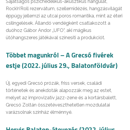
Sajátságos pszichedelikus-akusztikus hangulat,
Rock’n’Roll rezervátum, szellemidézés, hangzásvilágát
éppúgy jellemzi az utcai poros romantika, mint az éteri
csilingelések. Állandó vendégként csatlakozott a
duóhoz Gábor Andor „UFO”, aki mágikus
ütőhangszeres játékával színesíti a produkciót.
Többet magunkról – A Grecsó fivérek
estje (2022. július 29., Balatonföldvár)
Új, egyedi Grecsó prózák, friss versek, családi
történetek és anekdoták alapozzák meg az estet,
melyet az improvizatív jazz-zene és a kortársbalett,
Grecsó Zoltán összetéveszthetetlen mozdulatai
varázsolnak színház élménnyé.
Hervis Balaton-átevezés (2022. július