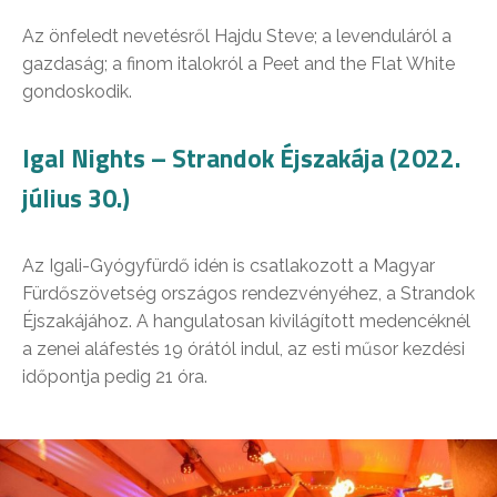
Az önfeledt nevetésről Hajdu Steve; a levenduláról a
gazdaság; a finom italokról a Peet and the Flat White
gondoskodik.
Igal Nights – Strandok Éjszakája (2022.
július 30.)
Az Igali-Gyógyfürdő idén is csatlakozott a Magyar
Fürdőszövetség országos rendezvényéhez, a Strandok
Éjszakájához. A hangulatosan kivilágított medencéknél
a zenei aláfestés 19 órától indul, az esti műsor kezdési
időpontja pedig 21 óra.