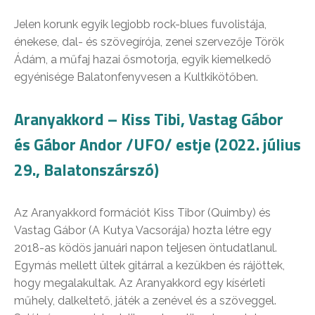
Jelen korunk egyik legjobb rock-blues fuvolistája,
énekese, dal- és szövegírója, zenei szervezője Török
Ádám, a műfaj hazai ősmotorja, egyik kiemelkedő
egyénisége Balatonfenyvesen a Kultkikötőben.
Aranyakkord – Kiss Tibi, Vastag Gábor
és Gábor Andor /UFO/ estje (2022. július
29., Balatonszárszó)
Az Aranyakkord formációt Kiss Tibor (Quimby) és
Vastag Gábor (A Kutya Vacsorája) hozta létre egy
2018-as ködös januári napon teljesen öntudatlanul.
Egymás mellett ültek gitárral a kezükben és rájöttek,
hogy megalakultak. Az Aranyakkord egy kísérleti
műhely, dalkeltető, játék a zenével és a szöveggel.