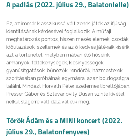
A padlás (2022. július 29., Balatonlelle)
Ez, az immár klasszikussá vált zenés játék az ifjúság
identitásának kérdésével foglalkozik. A műfaji
meghatározás pontos, hiszen mesés elemek, csodák,
időutazások, szellemek és az ő kedves játékaik kísérik
azt a történetet, melyben mában élő hőseink
ármányok, féltékenységek, kicsinyességek,
gyanúsítgatások, bűnözők, rendőrök, házmesterek
szorításában próbálnak egymásra, azaz boldogságra
találni. Mindezt Horváth Péter szellemes librettójában,
Presser Gábor és Sztevanovity Dusán szinte kivétel
nélkül slágerré vált dalaival élik meg.
Török Ádám és a MINI koncert (2022.
július 29., Balatonfenyves)