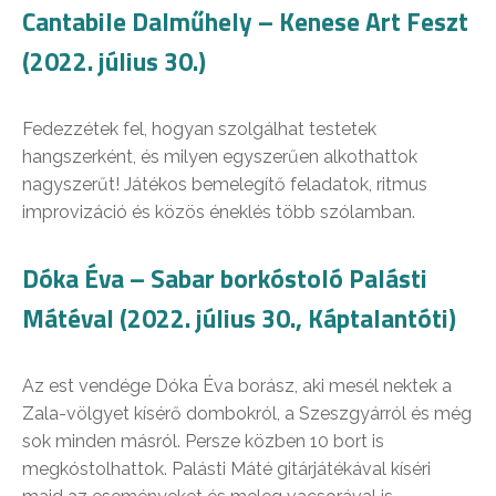
Cantabile Dalműhely – Kenese Art Feszt
(2022. július 30.)
Fedezzétek fel, hogyan szolgálhat testetek
hangszerként, és milyen egyszerűen alkothattok
nagyszerűt! Játékos bemelegítő feladatok, ritmus
improvizáció és közös éneklés több szólamban.
Dóka Éva – Sabar borkóstoló Palásti
Mátéval (2022. július 30., Káptalantóti)
Az est vendége Dóka Éva borász, aki mesél nektek a
Zala-völgyet kísérő dombokról, a Szeszgyárról és még
sok minden másról. Persze közben 10 bort is
megkóstolhattok. Palásti Máté gitárjátékával kíséri