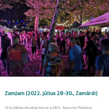
ZamJam (2022. július 28-30., Zamárdi)
Új butikfesztivállal bővül a MOL Nagyon Balaton