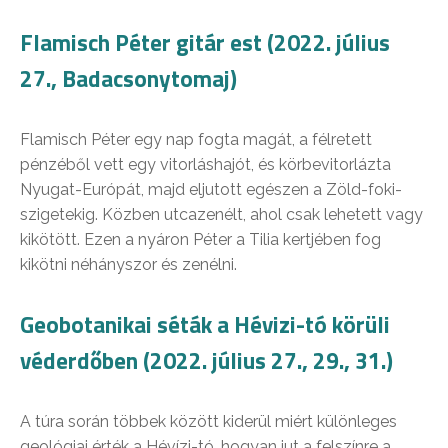
Flamisch Péter gitár est (2022. július
27., Badacsonytomaj)
Flamisch Péter egy nap fogta magát, a félretett
pénzéből vett egy vitorláshajót, és körbevitorlázta
Nyugat-Európát, majd eljutott egészen a Zöld-foki-
szigetekig. Közben utcazenélt, ahol csak lehetett vagy
kikötött. Ezen a nyáron Péter a Tilia kertjében fog
kikötni néhányszor és zenélni.
Geobotanikai séták a Hévizi-tó körüli
véderdőben (2022. július 27., 29., 31.)
A túra során többek között kiderül miért különleges
geológiai érték a Hévízi-tó, hogyan jut a felszínre a