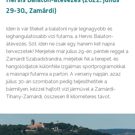
29-30., Zamárdi)
Idén is vár titeket a balatoni nyár legnagyobb és
leghangulatosabb vízi futama, a Hervis Balaton-
átevezés. Sőt, idén ne csak egy, hanem két napra
tervezzetek! Menjetek már július 29-én, péntek reggel a
Zamárdi Szabadstrandra, mérjétek fel a terepet, és
hangolódjatok különféle izgalmas sportprogramokkal
a másnapi futamra a parton. A verseny napján, azaz
július 30-án szombaton pedig teljesíthetitek a
bármilyen, kézzel hajtott vízi járművel a Zamárdi-
Tihany-Zamárdi, összesen 8 kilométeres távot.