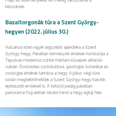
majd az eseményeket és meleg vacsorával is
készülnek.
Bazaltorgonák túra a Szent György-
hegyen (2022. július 30.)
Vulcanus isten egyik legszebb ajándéka a Szent
György-hegy. Páratlan természeti értékek hordozója a
Tapolcai-medence szinte mértani közepén elterülő
vulkán. Évezredes szőlőkultúra, geológiai, botanikai és
zoológiai értékek tárháza a hegy. A július végi túra
során megtekinthetitek a Szent György-hegy barokk
építészeti emlékeit is. A tetőről pedig páratlan
panoráma fog elétek tárulni mind a négy égtáj felé.