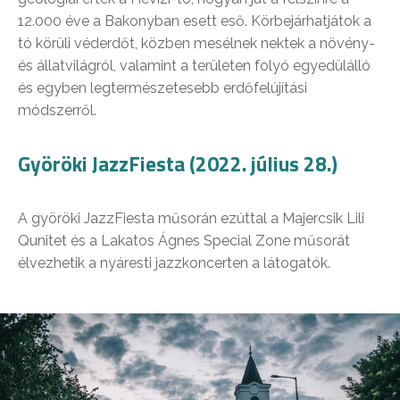
12.000 éve a Bakonyban esett eső. Körbejárhatjátok a
tó körüli véderdőt, közben mesélnek nektek a növény-
és állatvilágról, valamint a területen folyó egyedülálló
és egyben legtermészetesebb erdőfelújítási
módszerről.
Györöki JazzFiesta (2022. július 28.)
A györöki JazzFiesta műsorán ezúttal a Majercsik Lili
Qunitet és a Lakatos Ágnes Special Zone műsorát
élvezhetik a nyáresti jazzkoncerten a látogatók.