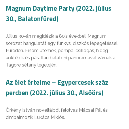
Magnum Daytime Party (2022. július
30., Balatonfüred)
Július 30-án megidézik a 80’s évekbeli Magnum
sorozat hangulatát egy funkys, diszkós lépegetéssel
Füreden. Finom ütemek, pompa, csillogás, hideg
koktélok és páratlan balatoni panorámával várnak a
Tagore sétány legelején.
Az élet értelme – Egypercesek száz
percben (2022. július 30., Alsóörs)
Örkény István novelláiból felolvas Mácsai Pál és
cimbalmozik Lukács Miklós.