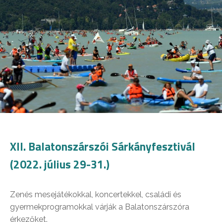
XII. Balatonszárszói Sárkányfesztivál
(2022. július 29-31.)
Zenés mesejátékokkal, koncertekkel, családi és
gyermekprogramokkal várják a Balatonszárszóra
érkezőket.