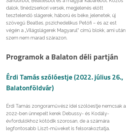
Sándorból, Beatlesből és a magyar kabaréból. Közös
dalok, tinédzserkori versek, megjelenés előtt
tesztelendő slágerek, háború és béke, jelenetek, új
szövegű Beatles, pszichedelikus Petőfi – és az est
végén a „Világslágerek Magyarul” című blokk, ami után
szem nem marad szárazon.
Programok a Balaton déli partján
Érdi Tamás szólóestje (2022. július 26.,
Balatonföldvár)
Érdi Tamás zongoraművész idei szólóestje nemcsak a
2022-ben ünnepelt kerek Debussy- és Kodály-
évfordulókhoz kötődik szorosan, de a számára
legfontosabb Liszt-műveket is felsorakoztatja.