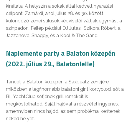
kínálata. A helyszín a sokak által kedvelt nyaralási
célpont, Zamárdi, ahol július 28. és 30. között
különböző zenei stílusok képviselői váltják egymást a
színpadon. Fellép például DJ Jutasi, Szikora Róbert, a
Jazzanova, Shaggy, és a Kool & The Gang.
Naplemente party a Balaton közepén
(2022. július 29., Balatonlelle)
Táncolj a Balaton közepén a Saxbeatz zenéjére,
miközben a legfinomabb balatoni gint kortyolod, sőt a
BL YachtClub séfjének grill remekeit is
megkóstolhatod. Saját hajóval a részvétel ingyenes,
amennyiben nincs hajód, az sem probléma, kerítenek
neked helyet.