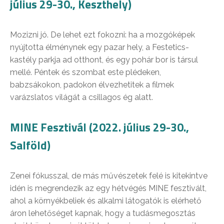
július 29-30., Keszthely)
Mozizni jó. De lehet ezt fokozni: ha a mozgóképek
nyújtotta élménynek egy pazar hely, a Festetics-
kastély parkja ad otthont, és egy pohár bor is társul
mellé. Péntek és szombat este plédeken,
babzsákokon, padokon élvezhetitek a filmek
varázslatos világát a csillagos ég alatt.
MINE Fesztivál (2022. július 29-30.,
Salföld)
Zenei fókusszal, de más művészetek felé is kitekintve
idén is megrendezik az egy hétvégés MINE fesztivált,
ahol a környékbeliek és alkalmi látogatók is elérhető
áron lehetőséget kapnak, hogy a tudásmegosztás