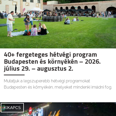
40+ fergeteges hétvégi program
Budapesten és környékén – 2026.
július 29. – augusztus 2.
Mutatjuk a legszuperebb hétvégi programokat
Budapesten és környékén, melyeket mindenki imádni fog.
KIKAPCS