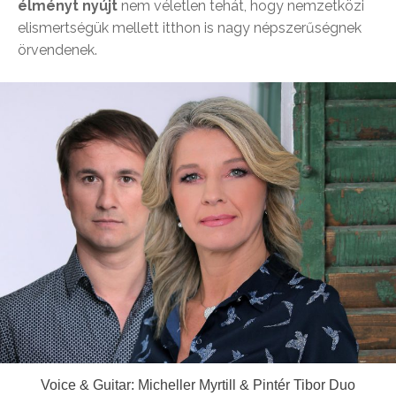
élményt nyújt
nem véletlen tehát, hogy nemzetközi
elismertségük mellett itthon is nagy népszerűségnek
örvendenek.
Voice & Guitar: Micheller Myrtill & Pintér Tibor Duo