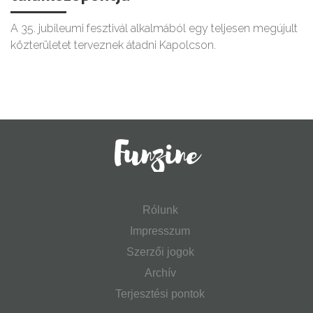
A 35. jubileumi fesztivál alkalmából egy teljesen megújult
közterületet terveznek átadni Kapolcson.
Rólunk
Impresszum
Szerzői jogok
Archív
Terjesztési pontok