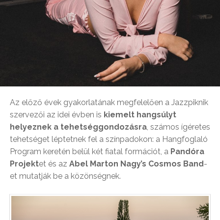
Az előző évek gyakorlatának megfelelően a Jazzpiknik
szervezői az idei évben is
kiemelt hangsúlyt
helyeznek a tehetséggondozásra
, számos ígéretes
tehetséget léptetnek fel a színpadokon: a
Hangfoglaló
Program
keretén belül két fiatal formációt, a
Pandóra
Projekt
et és az
Abel Marton Nagy’s Cosmos Band
-
et mutatják be a közönségnek.