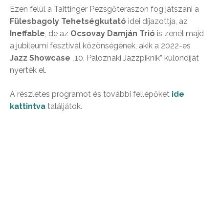
Ezen felül a Taittinger Pezsgőteraszon fog játszani a
Fülesbagoly Tehetségkutató
idei díjazottja, az
Ineffable
, de a
z
Ocsovay Damján Trió
is zenél majd
a jubileumi fesztivál közönségének, akik
a 2022-es
Jazz Showcase
„10. Paloznaki Jazzpiknik” különdíját
nyerték el.
A részletes programot és további fellépőket
ide
kattintva
találjátok.