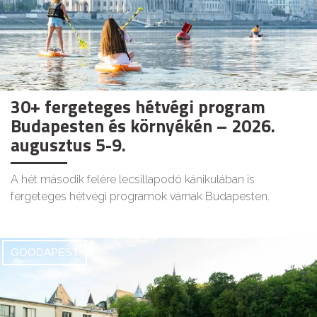
30+ fergeteges hétvégi program
Budapesten és környékén – 2026.
augusztus 5-9.
A hét második felére lecsillapodó kánikulában is
fergeteges hétvégi programok várnak Budapesten.
GOODAPEST