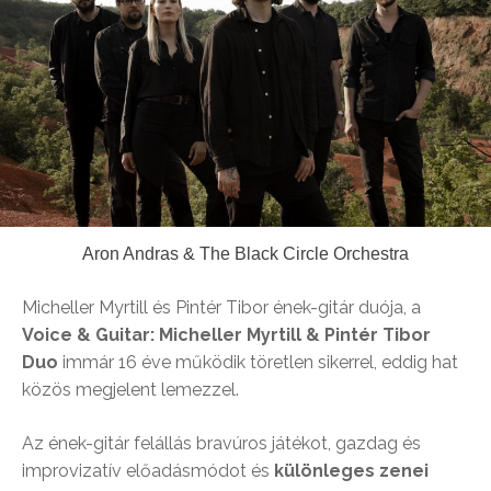
Aron Andras & The Black Circle Orchestra
Micheller Myrtill
és
Pintér Tibor
ének-gitár duója, a
Voice & Guitar: Micheller Myrtill & Pintér Tibor
Duo
immár 16 éve működik töretlen sikerrel, eddig hat
közös megjelent lemezzel.
Az ének-gitár felállás bravúros játékot, gazdag és
improvizatív előadásmódot és
különleges zenei