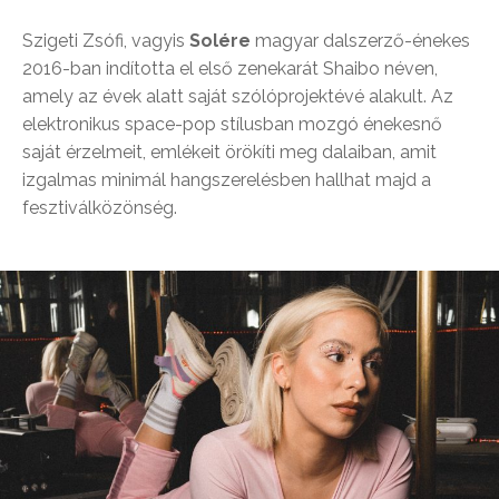
Szigeti Zsófi, vagyis
Solére
magyar dalszerző-énekes
2016-ban indította el első zenekarát Shaibo néven,
amely az évek alatt saját szólóprojektévé alakult. Az
elektronikus space-pop stílusban mozgó énekesnő
saját érzelmeit, emlékeit örökíti meg dalaiban, amit
izgalmas minimál hangszerelésben hallhat majd a
fesztiválközönség.