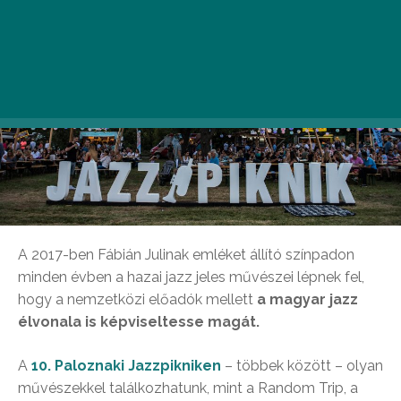
A 2017-ben Fábián Julinak emléket állító színpadon
minden évben a hazai jazz jeles művészei lépnek fel,
hogy a nemzetközi előadók mellett
a magyar jazz
élvonala is képviseltesse magát.
A
10. Paloznaki Jazzpikniken
– többek között – olyan
művészekkel találkozhatunk, mint a
Random Trip, a