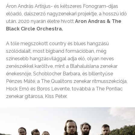
Áron András
Artisjus- és kétszeres Fonogram-díjas
előadó, dalszerző nagyzenekari projektje, a hosszú idő
után. 2020 nyarán életre hívott
Aron Andras & The
Black Circle Orchestra.
A tőle megszokott country és blues hangzású
szólódalait, most bigband formációban, még
színesebb hangzásvilággal adja elő, olyan neves
zenészekkel karöltve, mint a Blahaluisiana zenekar
énekesnője,
Schoblocher Barbara,
és billentyűse
Pénzes Máté
, a The Qualitons zenekar ritmusszekciója,
Hock Ernő
és
Boros Levente
, továbbá a The Pontiac
zenekar gitárosa,
Kiss Péter
.