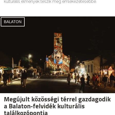
kulturális élmények teszik még emlékezetesebbé.
BALATON
Megújult közösségi térrel gazdagodik
a Balaton-felvidék kulturális
találkozópontja