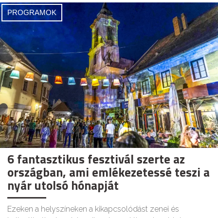
PROGRAMOK
6 fantasztikus fesztivál szerte az
országban, ami emlékezetessé teszi a
nyár utolsó hónapját
Ezeken a helyszíneken a kikapcsolódást zenei és