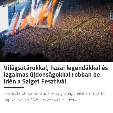
Világsztárokkal, hazai legendákkal és
izgalmas újdonságokkal robban be
idén a Sziget Fesztivál
Világsztárok, újdonságok és egy kihagyhatatlan nulladik
nap vár idén, a 2026-os Sziget Fesztiválon.