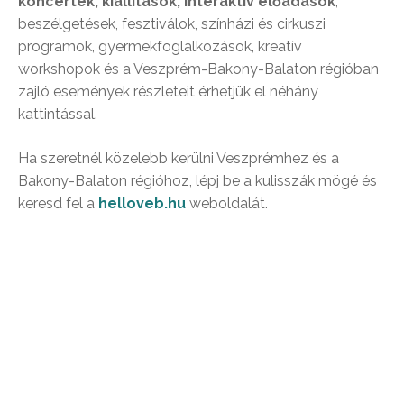
koncertek, kiállítások, interaktív előadások
,
beszélgetések, fesztiválok, színházi és cirkuszi
programok, gyermekfoglalkozások, kreatív
workshopok és a Veszprém-Bakony-Balaton régióban
zajló események részleteit érhetjük el néhány
kattintással.
Ha szeretnél közelebb kerülni Veszprémhez és a
Bakony-Balaton régióhoz, lépj be a kulisszák mögé és
keresd fel a
helloveb.hu
weboldalát.