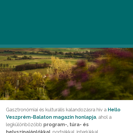
Gasztronómiai és kulturális kalandozásra hív a
Hello
Veszprém-Balaton magazin honlapja
, ahol a
legkülönbözőbb
program-, túra- és
helyszínajánlókkal
, portrékkal, interjúkkal,