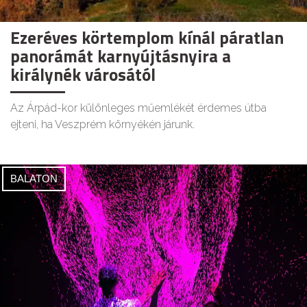
Ezeréves körtemplom kínál páratlan
panorámát karnyújtásnyira a
királynék városától
Az Árpád-kor különleges műemlékét érdemes útba
ejteni, ha Veszprém környékén járunk.
BALATON