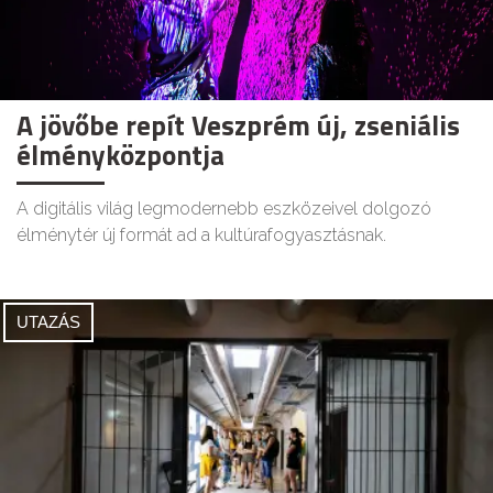
A jövőbe repít Veszprém új, zseniális
élményközpontja
A digitális világ legmodernebb eszközeivel dolgozó
élménytér új formát ad a kultúrafogyasztásnak.
UTAZÁS