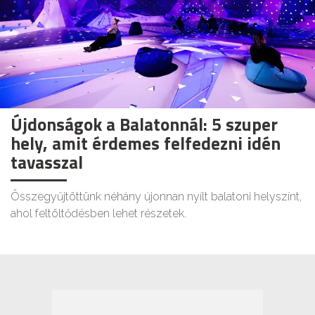
Újdonságok a Balatonnál: 5 szuper
hely, amit érdemes felfedezni idén
tavasszal
Összegyűjtöttünk néhány újonnan nyílt balatoni helyszínt,
ahol feltöltődésben lehet részetek.