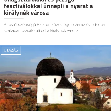
fesztiválokkal ünnepli a nyarat a
királynék városa
A festői szépségű Balaton közelsége okán az év minden
szakában csábító úti cél a királynék városa.
UTAZÁS