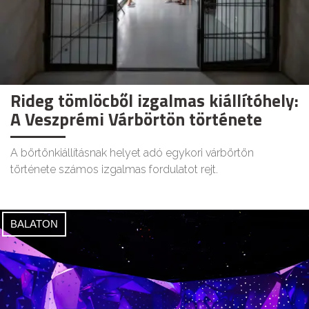
Rideg tömlöcből izgalmas kiállítóhely:
A Veszprémi Várbörtön története
A börtönkiállításnak helyet adó egykori várbörtön
története számos izgalmas fordulatot rejt.
BALATON