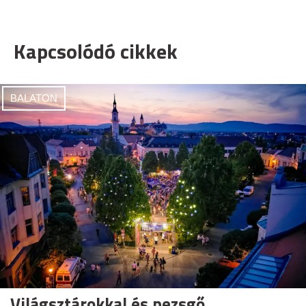
Kapcsolódó cikkek
BALATON
Világsztárokkal és pezsgő