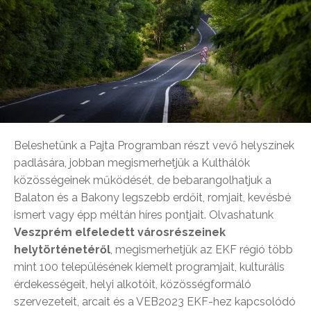
Beleshetünk a Pajta Programban részt vevő helyszínek
padlására, jobban megismerhetjük a Kulthálók
közösségeinek működését, de bebarangolhatjuk a
Balaton és a Bakony legszebb erdőit, romjait, kevésbé
ismert vagy épp méltán híres pontjait. Olvashatunk
Veszprém elfeledett városrészeinek
helytörténetéről
, megismerhetjük az EKF régió több
mint 100 településének kiemelt programjait, kulturális
érdekességeit, helyi alkotóit, közösségformáló
szervezeteit, arcait és a VEB2023 EKF-hez kapcsolódó