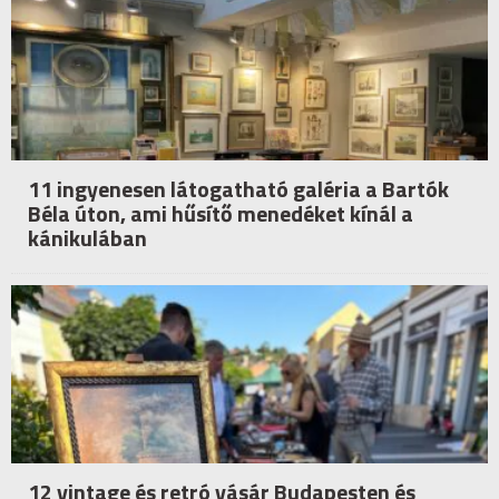
11 ingyenesen látogatható galéria a Bartók
Béla úton, ami hűsítő menedéket kínál a
kánikulában
12 vintage és retró vásár Budapesten és