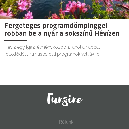
Fergeteges programdömpinggel
robban be a nyár a sokszínű Hévízen
Hévíz egy igazi élményközpont, ahol a nappali
feltöltődést ritmusos esti programok váltják fel.
Rólunk