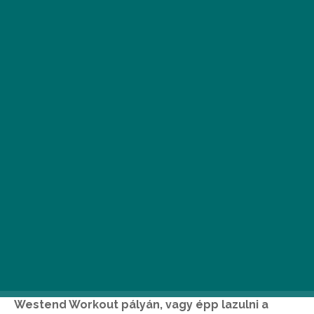
A Westend Tetőkert egy különleges közösségi
hely a városközpontban, ahová egész nyáron
ellátogathatunk egy napindító jógára, egy kis
délutáni sziesztára, átmozgatni magunkat a
Westend Workout pályán, vagy épp lazulni a