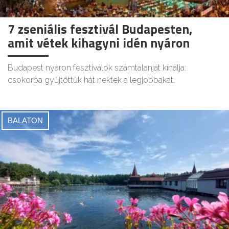
7 zseniális fesztivál Budapesten,
amit vétek kihagyni idén nyáron
Budapest nyáron fesztiválok számtalanját kínálja:
csokorba gyűjtöttük hát nektek a legjobbakat.
BALATON