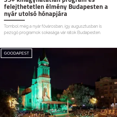
felejthetetlen élmény Budapesten a
nyár utolsó hónapjára
Tombol még a nyár fővárosban, így augusztusban is
pezsgő programok sokasága vár rátok Budapesten.
GOODAPEST