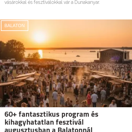
vásárokkal és fesztiválokkal vár a Dunakanyar.
BALATON
60+ fantasztikus program és
kihagyhatatlan fesztivál
augusztusban a Balatonnál