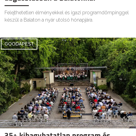
Felejthetetlen élményekkel és igazi programdömpinggel
készül a Balaton a nyár utolsó hónapjára.
GOODAPEST
35+ kihagyhatatlan program és