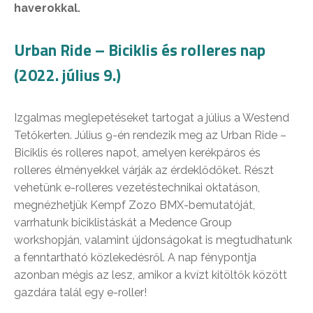
haverokkal.
Urban Ride – Biciklis és rolleres nap
(2022. július 9.)
Izgalmas meglepetéseket tartogat a július a Westend
Tetőkerten. Július 9-én rendezik meg az Urban Ride –
Biciklis és rolleres napot, amelyen kerékpáros és
rolleres élményekkel várják az érdeklődőket. Részt
vehetünk e-rolleres vezetéstechnikai oktatáson,
megnézhetjük Kempf Zozo BMX-bemutatóját,
varrhatunk biciklistáskát a Medence Group
workshopján, valamint újdonságokat is megtudhatunk
a fenntartható közlekedésről. A nap fénypontja
azonban mégis az lesz, amikor a kvízt kitöltők között
gazdára talál egy e-roller!