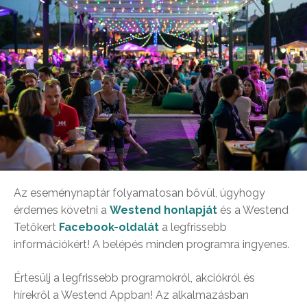
Az eseménynaptár folyamatosan bővül, úgyhogy
érdemes követni a
Westend honlapját
és a Westend
Tetőkert
Facebook-oldalát
a legfrissebb
információkért! A belépés minden programra ingyenes.
Értesülj a legfrissebb programokról, akciókról és
hírekről a Westend Appban! Az alkalmazásban