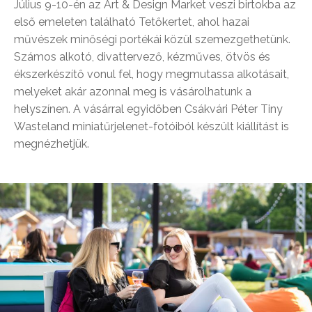
Július 9-10-én az Art & Design Market veszi birtokba az
első emeleten található Tetőkertet, ahol hazai
művészek minőségi portékái közül szemezgethetünk.
Számos alkotó, divattervező, kézműves, ötvös és
ékszerkészítő vonul fel, hogy megmutassa alkotásait,
melyeket akár azonnal meg is vásárolhatunk a
helyszínen. A vásárral egyidőben Csákvári Péter Tiny
Wasteland miniatűrjelenet-fotóiból készült kiállítást is
megnézhetjük.