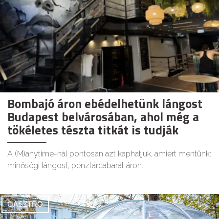
Bombajó áron ebédelhetünk lángost
Budapest belvárosában, ahol még a
tökéletes tészta titkát is tudják
A (M)anytime-nál pontosan azt kaphatjuk, amiért mentünk:
minőségi lángost, pénztárcabarát áron.
GASZTRO