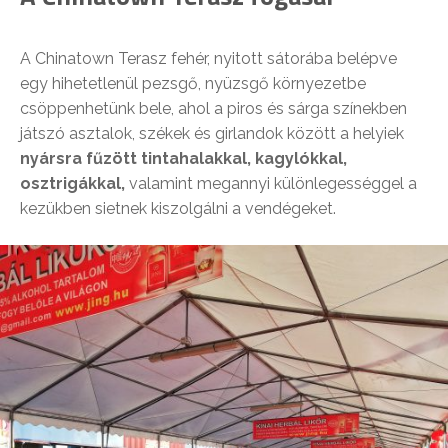
A Chinatown Terasz fehér, nyitott sátorába belépve
egy hihetetlenül pezsgő, nyüzsgő környezetbe
csöppenhetünk bele, ahol a piros és sárga színekben
játszó asztalok, székek és girlandok között a helyiek
nyársra fűzött tintahalakkal, kagylókkal,
osztrigákkal,
valamint megannyi különlegességgel a
kezükben sietnek kiszolgálni a vendégeket.