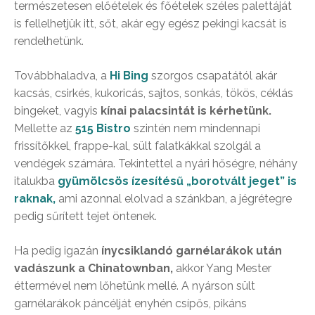
természetesen előételek és főételek széles palettáját
is fellelhetjük itt, sőt, akár egy egész pekingi kacsát is
rendelhetünk.
Továbbhaladva, a
Hi Bing
szorgos csapatától akár
kacsás, csirkés, kukoricás, sajtos, sonkás, tökös, céklás
bingeket, vagyis
kínai palacsintát is kérhetünk.
Mellette az
515 Bistro
szintén nem mindennapi
frissítőkkel, frappe-kal, sült falatkákkal szolgál a
vendégek számára. Tekintettel a nyári hőségre, néhány
italukba
gyümölcsös ízesítésű „borotvált jeget” is
raknak,
ami azonnal elolvad a szánkban, a jégrétegre
pedig sűrített tejet öntenek.
Ha pedig igazán
ínycsiklandó garnélarákok után
vadászunk a Chinatownban,
akkor Yang Mester
éttermével nem lőhetünk mellé. A nyárson sült
garnélarákok páncélját enyhén csípős, pikáns