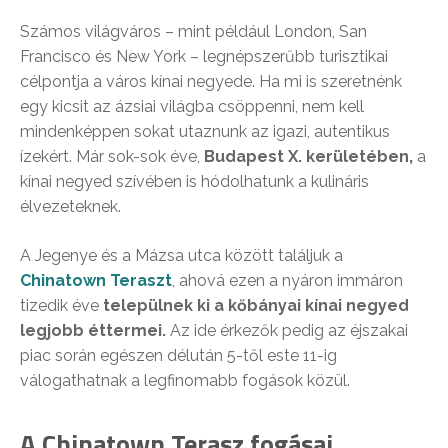
Számos világváros – mint például London, San
Francisco és New York – legnépszerűbb turisztikai
célpontja a város kínai negyede. Ha mi is szeretnénk
egy kicsit az ázsiai világba csöppenni, nem kell
mindenképpen sokat utaznunk az igazi, autentikus
ízekért. Már sok-sok éve,
Budapest X. kerületében,
a
kínai negyed szívében is hódolhatunk a kulináris
élvezeteknek.
A Jegenye és a Mázsa utca között találjuk a
Chinatown Teraszt
, ahová ezen a nyáron immáron
tizedik éve
települnek ki a kőbányai kínai negyed
legjobb éttermei.
Az ide érkezők pedig az éjszakai
piac során egészen délután 5-től este 11-ig
válogathatnak a legfinomabb fogások közül.
A Chinatown Terasz fogásai