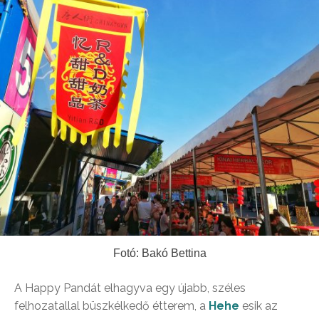
Fotó: Bakó Bettina
A Happy Pandát elhagyva egy újabb, széles
felhozatallal büszkélkedő étterem, a
Hehe
esik az