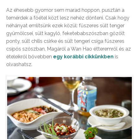
Az éhesebb gyomor sem marad hoppon, pusztán a
temérdek a főétel közt lesz nehéz dönteni. Csak hogy
néhányat említsünk ezek közül: fűszeres sült tenger
gyümölcsei, sült kagyló, feketebabszószban gőzölt
ponty, sült chilis csirke és sült tengeri csiga fűszeres
csípős szószban. Magáról a Wan Hao étteremről és az
ételeikről bővebben
egy korábbi cikkünkben
is
olvashatsz.