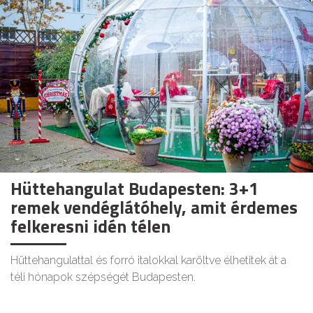
Hüttehangulat Budapesten: 3+1
remek vendéglátóhely, amit érdemes
felkeresni idén télen
Hüttehangulattal és forró italokkal karöltve élhetitek át a
téli hónapok szépségét Budapesten.