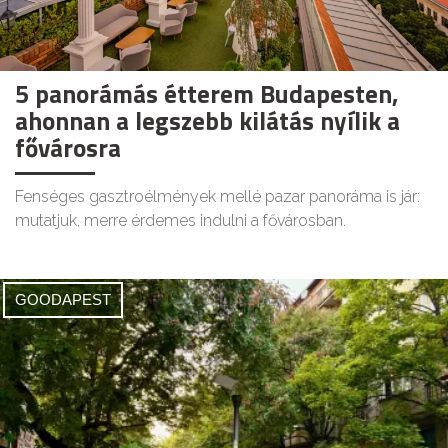
5 panorámás étterem Budapesten,
ahonnan a legszebb kilátás nyílik a
fővárosra
Fenséges gasztroélmények mellé pazar panoráma is jár:
mutatjuk, merre érdemes indulni a fővárosban.
GOODAPEST