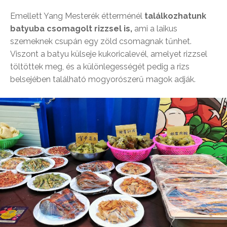
Emellett Yang Mesterék étterménél
találkozhatunk
batyuba csomagolt rizzsel is,
ami a laikus
szemeknek csupán egy zöld csomagnak tűnhet.
Viszont a batyu külseje kukoricalevél, amelyet rizzsel
töltöttek meg, és a különlegességét pedig a rizs
belsejében található mogyorószerű magok adják.