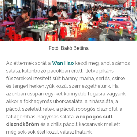
Fotó: Bakó Bettina
Az éttermek sorát a
Wan Hao
kezdi meg, ahol számos
saláta, különböző pácokban érlelt, illetve pikáns
fűszerekkel ízesített sült bárány, marha, sertés, csirke
és tengeri herkentyűk közül szemezgethetünk. Ha
azonban csupán egy-két könnyebb fogásra vágyunk,
akkor a fokhagymás uborkasaláta, a hínársaláta, a
pácolt szeletelt retek, a pácolt ropogós disznófül, a
fafülgombás-hagymás saláta,
a ropogós sült
disznóköröm
és a chilis pácolt kacsanyak mellett
még sok-sok étel közül választhatunk.