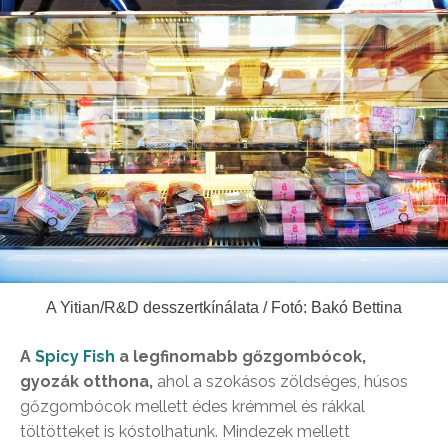
A Yitian/R&D desszertkínálata / Fotó: Bakó Bettina
A
Spicy Fish
a legfinomabb gőzgombócok,
gyozák otthona,
ahol a szokásos zöldséges, húsos
gőzgombócok mellett édes krémmel és rákkal
töltötteket is kóstolhatunk. Mindezek mellett