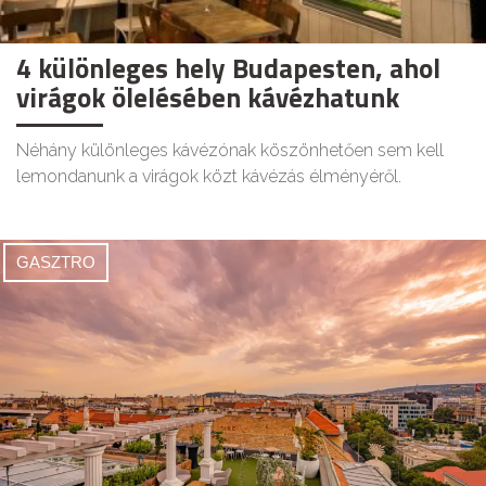
4 különleges hely Budapesten, ahol
virágok ölelésében kávézhatunk
Néhány különleges kávézónak köszönhetően sem kell
lemondanunk a virágok közt kávézás élményéről.
GASZTRO