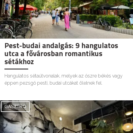
Pest-budai andalgás: 9 hangulatos
utca a fővárosban romantikus
sétákhoz
Hangulatos sétaútvonalak, melyek az őszre békés vagy
éppen pezsgő pesti, budai utcákat ölelnek fel.
GASZTRO