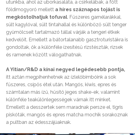
utunkba, ahol az uborkasaláta, a csirkelábak, a főtt
földimogyoró mellett
a híres száznapos tojást is
megkóstolhatjuk tofuval
. Fűszeres garnélarákkal,
sült kagylóval, sült tintahallal és különböző sült tenger
gyümölcseit tartalmazó tállal várják a tengeri étkek
kedvelőit. Emellett a bátortalanabb gasztroturistákra is
gondoltak, ők a különféle ízesítésű rizstészták, rizsek
és ramenek között válogathatnak.
A Yitian/R&D a kínai negyed legédesebb pontja,
itt aztán megpihenhetnek az ízlelőbimbóink a sok
fűszeres, csípős étel után. Mangós, kiwis, epres és
számtalan más ízű, hűsítő jeges shake-ek, valamint
különféle teakülönlegességek várnak itt minket.
Emellett a desszertek sem maradnak persze el, tigris
piskóták, mangós és epres matcha mochik sorakoznak
a pultban az édesszájúaknak.