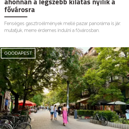
ahonnan a legszebb kilátás nyílik a
fővárosra
Fenséges gasztroélmények mellé pazar panoráma is jár:
mutatjuk, merre érdemes indulni a fővárosban.
GOODAPEST