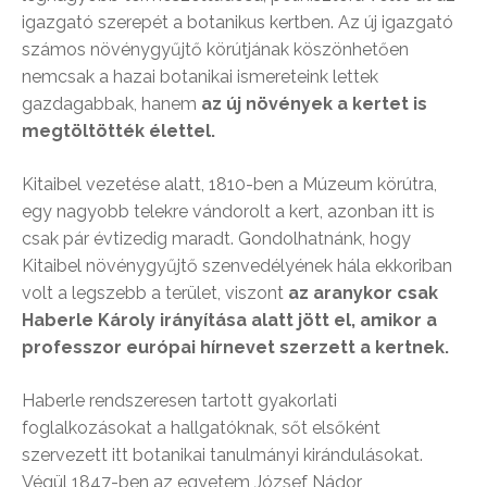
igazgató szerepét a botanikus kertben. Az új igazgató
számos növénygyűjtő körútjának köszönhetően
nemcsak a hazai botanikai ismereteink lettek
gazdagabbak, hanem
az új növények a kertet is
megtöltötték élettel.
Kitaibel vezetése alatt, 1810-ben a Múzeum körútra,
egy nagyobb telekre vándorolt a kert, azonban itt is
csak pár évtizedig maradt. Gondolhatnánk, hogy
Kitaibel növénygyűjtő szenvedélyének hála ekkoriban
volt a legszebb a terület, viszont
az aranykor csak
Haberle Károly irányítása alatt jött el, amikor a
professzor európai hírnevet szerzett a kertnek.
Haberle rendszeresen tartott gyakorlati
foglalkozásokat a hallgatóknak, sőt elsőként
szervezett itt botanikai tanulmányi kirándulásokat.
Végül 1847-ben az egyetem József Nádor