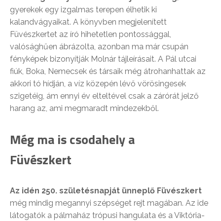
gyerekek egy izgalmas terepen élhetik ki
kalandvágyaikat. A könyvben megjelenített
Füvészkertet az író hihetetlen pontossággal,
valósághűen ábrázolta, azonban ma már csupán
fényképek bizonyítják Molnár tájleírásait. A Pál utcai
fiúk, Boka, Nemecsek és társaik még átrohanhattak az
akkori tó hídján, a víz közepén lévő vörösingesek
szigetéig, ám ennyi év elteltével csak a zárórát jelző
harang az, ami megmaradt mindezekből.
Még ma is csodahely a
Füvészkert
Az idén 250. születésnapját ünneplő Füvészkert
még mindig megannyi szépséget rejt magában. Az ide
látogatók a pálmaház trópusi hangulata és a Viktória-