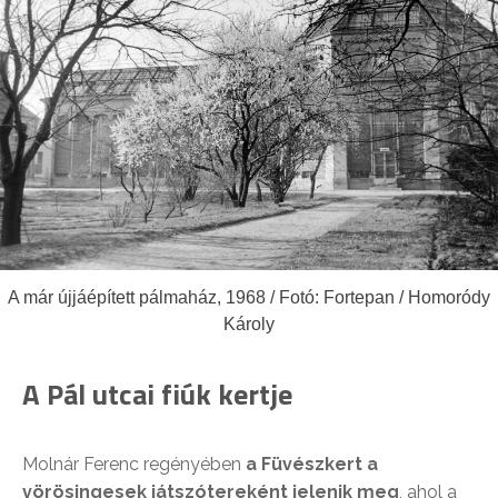
A már újjáépített pálmaház, 1968 / Fotó: Fortepan / Homoródy
Károly
A Pál utcai fiúk kertje
Molnár Ferenc regényében
a Füvészkert a
vörösingesek játszótereként jelenik meg
, ahol a