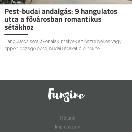
Pest-budai andalgás: 9 hangulatos
utca a fővárosban romantikus
sétákhoz
Hangulatos sétaútvonalak, melyek az őszre békés vagy
éppen pezsgő pesti, budai utcákat ölelnek fel.
Rólunk
Impresszum