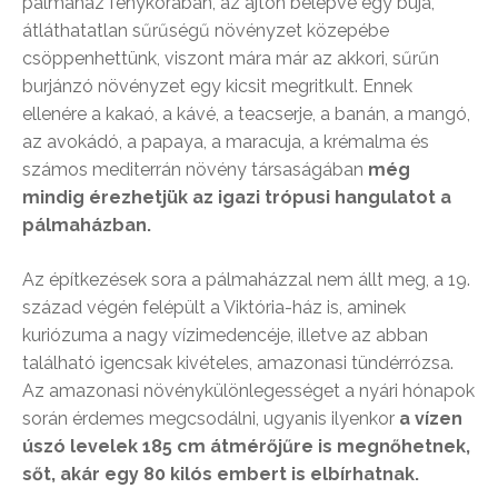
pálmaház fénykorában, az ajtón belépve egy buja,
átláthatatlan sűrűségű növényzet közepébe
csöppenhettünk, viszont mára már az akkori, sűrűn
burjánzó növényzet egy kicsit megritkult. Ennek
ellenére a kakaó, a kávé, a teacserje, a banán, a mangó,
az avokádó, a papaya, a maracuja, a krémalma és
számos mediterrán növény társaságában
még
mindig érezhetjük az igazi trópusi hangulatot a
pálmaházban.
Az építkezések sora a pálmaházzal nem állt meg, a 19.
század végén felépült a Viktória-ház is, aminek
kuriózuma a nagy vízimedencéje, illetve az abban
található igencsak kivételes, amazonasi tündérrózsa.
Az amazonasi növénykülönlegességet a nyári hónapok
során érdemes megcsodálni, ugyanis ilyenkor
a vízen
úszó levelek 185 cm átmérőjűre is megnőhetnek,
sőt, akár egy 80 kilós embert is elbírhatnak.