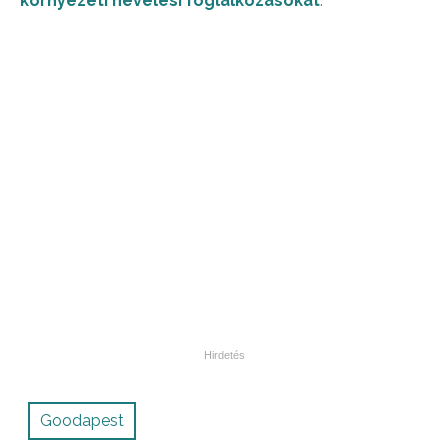
környezeti nevelési foglalkozásokat
.
Goodapest