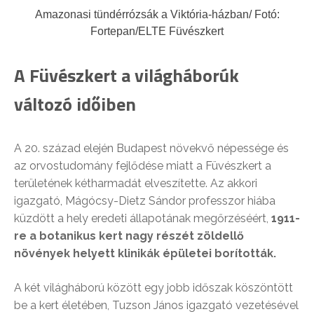
Amazonasi tündérrózsák a Viktória-házban/ Fotó:
Fortepan/ELTE Füvészkert
A Füvészkert a világháborúk
változó időiben
A 20. század elején Budapest növekvő népessége és
az orvostudomány fejlődése miatt a Füvészkert a
területének kétharmadát elveszítette. Az akkori
igazgató, Mágócsy-Dietz Sándor professzor hiába
küzdött a hely eredeti állapotának megőrzéséért,
1911-
re a botanikus kert nagy részét zöldellő
növények helyett klinikák épületei borították.
A két világháború között egy jobb időszak köszöntött
be a kert életében, Tuzson János igazgató vezetésével