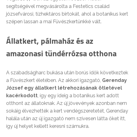
segítségével megvásárolta a Festetics család
józsefvárosi, tízhektáros birtokát, ahol a botanikus kert
szépen lassan a mai Füvészkertünkké vált.
Állatkert, pálmaház és az
amazonasi tündérrózsa otthona
A szabadságharc bukása után borús idők következtek
a Füvészkert életében. Az akkori igazgató,
Gerenday
József egy állatkert létrehozásának ötletével
kacérkodott
, így egy ideig a botanikus kert adott
otthont az állatoknak. Az új jövevények azonban nem
sokáig élvezhették a kert vendégszeretetét, Gerenday
halála után az új igazgató nem szívesen látta őket itt,
így új helyet kellett keresni számukra.