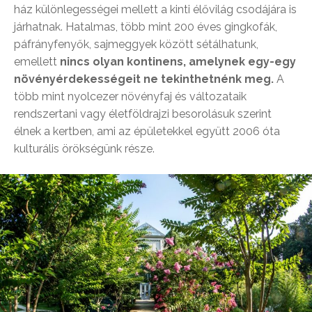
ház különlegességei mellett a kinti élővilág csodájára is
járhatnak. Hatalmas, több mint 200 éves gingkofák,
páfrányfenyők, sajmeggyek között sétálhatunk,
emellett
nincs olyan kontinens, amelynek egy-egy
növényérdekességeit ne tekinthetnénk meg.
A
több mint nyolcezer növényfaj és változataik
rendszertani vagy életföldrajzi besorolásuk szerint
élnek a kertben, ami az épületekkel együtt 2006 óta
kulturális örökségünk része.