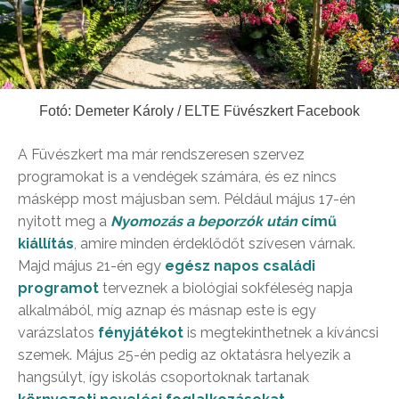
Fotó: Demeter Károly / ELTE Füvészkert Facebook
A Füvészkert ma már rendszeresen szervez
programokat is a vendégek számára, és ez nincs
másképp most májusban sem. Például május 17-én
nyitott meg a
Nyomozás a beporzók után
című
kiállítás
, amire minden érdeklődőt szívesen várnak.
Majd május 21-én egy
egész napos családi
programot
terveznek a biológiai sokféleség napja
alkalmából, míg aznap és másnap este is egy
varázslatos
fényjátékot
is megtekinthetnek a kíváncsi
szemek. Május 25-én pedig az oktatásra helyezik a
hangsúlyt, így iskolás csoportoknak tartanak