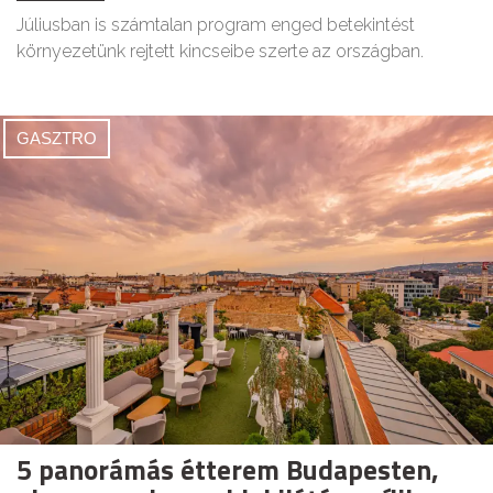
Júliusban is számtalan program enged betekintést
környezetünk rejtett kincseibe szerte az országban.
GASZTRO
5 panorámás étterem Budapesten,