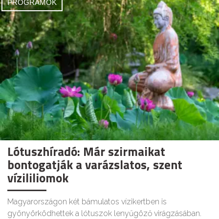
PROGRAMOK
Lótuszhíradó: Már szirmaikat
bontogatják a varázslatos, szent
vízililiomok
Magyarországon két bámulatos vízikertben is
gyönyörködhettek a lótuszok lenyűgöző virágzásában.