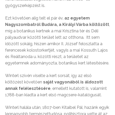
gyógyszerképzést is.
Ezt követően alig telt el pár év,
az egyetem
Nagyszombatról Budára, a Királyi Várba költözött
,
míg a botanikus kertnek a mai Krisztina tér és Déli
pályaudvar közötti terület lett az otthona. Itt sem
időzött sokáig, hiszen amikor II. József feloszlatta a
ferencesek kolostorkertjét, vagyis a mai Kossuth Lajos
és Reáltanoda u. közötti részt, a területet az
egyetemnek adományozta, botanikus kert létesítésére.
Winterl szívén viselte a kert sorsát, így az első
költözést követően
saját vagyonából is áldozott
annak felélesztésére
, emellett kutatott is, valamint
1788-ban kiadta a kert első magcsere-katalógusát.
Winterl halála után, 1807-ben Kitaibel Pál, hazánk egyik
legnagyobb természettudósa, polihisztora vette át az