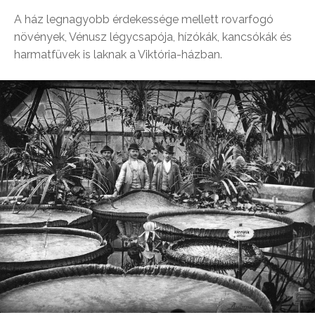
A ház legnagyobb érdekessége mellett rovarfogó
növények, Vénusz légycsapója, hízókák, kancsókák és
harmatfüvek is laknak a Viktória-házban.