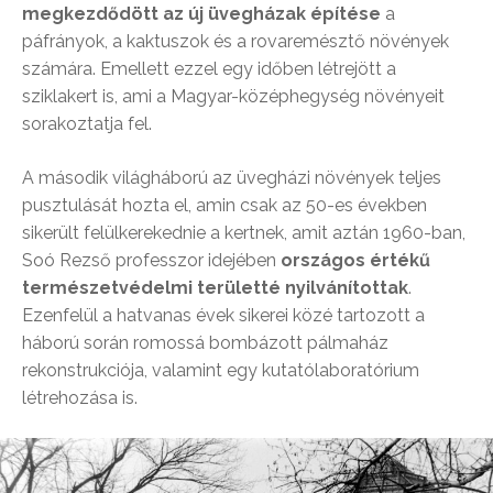
megkezdődött az új üvegházak építése
a
páfrányok, a kaktuszok és a rovaremésztő növények
számára. Emellett ezzel egy időben létrejött a
sziklakert is, ami a Magyar-középhegység növényeit
sorakoztatja fel.
A második világháború az üvegházi növények teljes
pusztulását hozta el, amin csak az 50-es években
sikerült felülkerekednie a kertnek, amit aztán 1960-ban,
Soó Rezső professzor idejében
országos értékű
természetvédelmi területté nyilvánítottak
.
Ezenfelül a hatvanas évek sikerei közé tartozott a
háború során romossá bombázott pálmaház
rekonstrukciója, valamint egy kutatólaboratórium
létrehozása is.