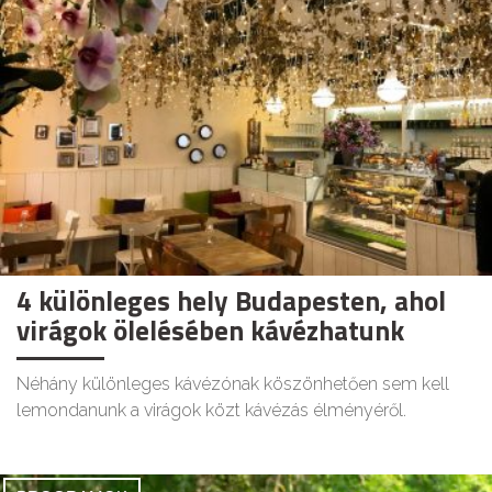
4 különleges hely Budapesten, ahol
virágok ölelésében kávézhatunk
Néhány különleges kávézónak köszönhetően sem kell
lemondanunk a virágok közt kávézás élményéről.