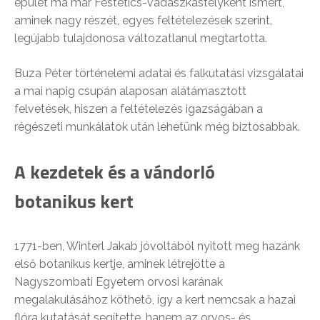
épület ma már Festetics-vadászkastélyként ismert,
aminek nagy részét, egyes feltételezések szerint,
legújabb tulajdonosa változatlanul megtartotta.
Buza Péter történelemi adatai és falkutatási vizsgálatai
a mai napig csupán alaposan alátámasztott
felvetések, hiszen a feltételezés igazságában a
régészeti munkálatok után lehetünk még biztosabbak.
A kezdetek és a vándorló
botanikus kert
1771-ben, Winterl Jakab jóvoltából nyitott meg hazánk
első botanikus kertje, aminek létrejötte a
Nagyszombati Egyetem orvosi karának
megalakulásához köthető, így a kert nemcsak a hazai
flóra kutatását segítette, hanem az orvos- és