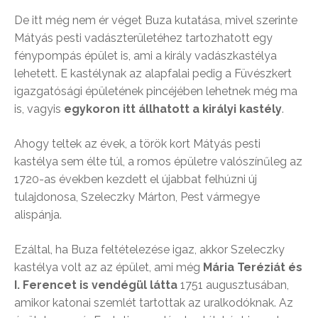
De itt még nem ér véget Buza kutatása, mivel szerinte
Mátyás pesti vadászterületéhez tartozhatott egy
fénypompás épület is, ami a király vadászkastélya
lehetett. E kastélynak az alapfalai pedig a Füvészkert
igazgatósági épületének pincéjében lehetnek még ma
is, vagyis
egykoron itt állhatott a királyi kastély
.
Ahogy teltek az évek, a török kort Mátyás pesti
kastélya sem élte túl, a romos épületre valószínűleg az
1720-as években kezdett el újabbat felhúzni új
tulajdonosa, Szeleczky Márton, Pest vármegye
alispánja.
Ezáltal, ha Buza feltételezése igaz, akkor Szeleczky
kastélya volt az az épület, ami még
Mária Teréziát és
I. Ferencet is vendégül látta
1751 augusztusában,
amikor katonai szemlét tartottak az uralkodóknak. Az