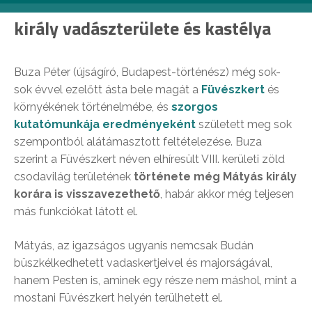
király vadászterülete és kastélya
Buza Péter (újságíró, Budapest-történész) még sok-
sok évvel ezelőtt ásta bele magát a
Füvészkert
és
környékének történelmébe, és
szorgos
kutatómunkája eredményeként
született meg sok
szempontból alátámasztott feltételezése. Buza
szerint a Füvészkert néven elhíresült VIII. kerületi zöld
csodavilág területének
története még Mátyás király
korára is visszavezethető
, habár akkor még teljesen
más funkciókat látott el.
Mátyás, az igazságos ugyanis nemcsak Budán
büszkélkedhetett vadaskertjeivel és majorságával,
hanem Pesten is, aminek egy része nem máshol, mint a
mostani Füvészkert helyén terülhetett el.