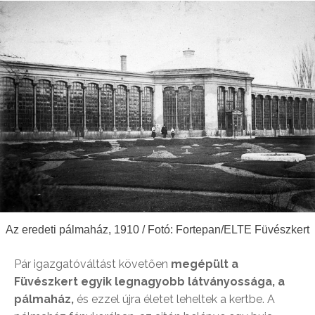
Az eredeti pálmaház, 1910 / Fotó: Fortepan/ELTE Füvészkert
Pár igazgatóváltást követően
megépült a
Füvészkert egyik legnagyobb látványossága, a
pálmaház,
és ezzel újra életet leheltek a kertbe. A