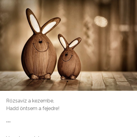
Rózsavíz a kezembe,
Hadd öntsem a fejedre!
***