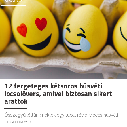
KIKAPCS
12 fergeteges kétsoros húsvéti
locsolóvers, amivel biztosan sikert
arattok
Összegyűjtöttünk nektek egy tucat rövid, vicces húsvéti
locsolóverset.