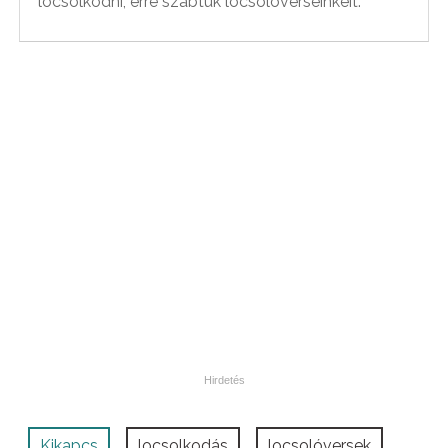
locsolkodni, erre szabtuk locsolóverseinkeit.
Kikapcs
locsolkodás
locsolóversek