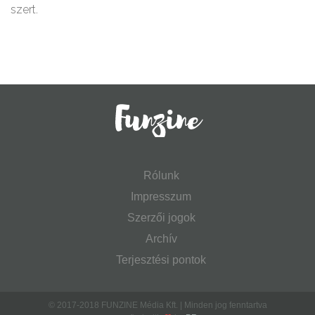
szert.
Rólunk
Impresszum
Szerzői jogok
Archív
Terjesztési pontok
© 2017-2018 FUNZINE Média Kft. | Minden jog fenntartva