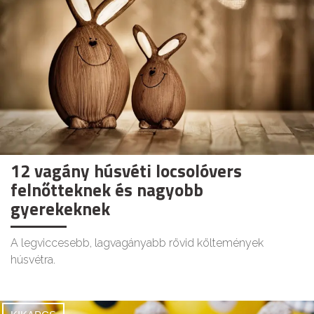
12 vagány húsvéti locsolóvers
felnőtteknek és nagyobb
gyerekeknek
A legviccesebb, lagvagányabb rövid költemények
húsvétra.