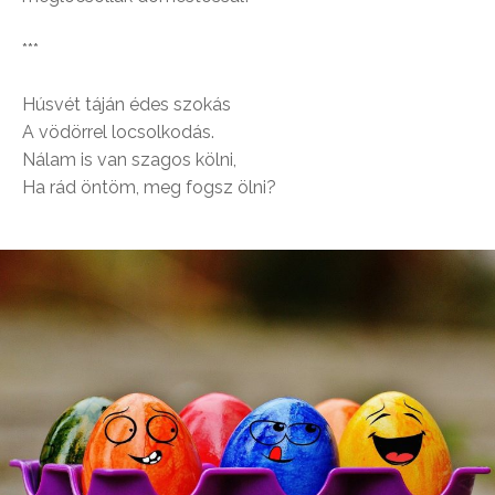
***
Húsvét táján édes szokás
A vödörrel locsolkodás.
Nálam is van szagos kölni,
Ha rád öntöm, meg fogsz ölni?