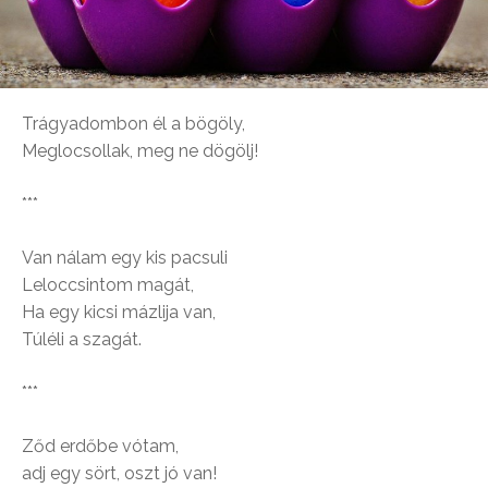
Trágyadombon él a bögöly,
Meglocsollak, meg ne dögölj!
***
Van nálam egy kis pacsuli
Leloccsintom magát,
Ha egy kicsi mázlija van,
Túléli a szagát.
***
Ződ erdőbe vótam,
adj egy sört, oszt jó van!