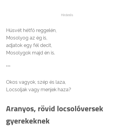
Húsvét hétfő reggelén,
Mosolyog az ég is,
adjatok egy fél decit,
Mosolygok majd én is.
***
Okos vagyok, szép és laza,
Locsoljak vagy menjek haza?
Aranyos, rövid locsolóversek
gyerekeknek