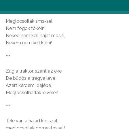
felnőtteknek
Meglocsollak sms-sel,
Nem fogok tökölni,
Neked nem kell hajat mosni,
Nekem nem kell kölni!
***
Zúg a traktor, szánt az eke,
De büdös a trágya leve!
Azért kérdem idejébe,
Meglocsolhatlak-e véle?
***
Tele van a hajad kosszal,
meglocsollak domestossal!