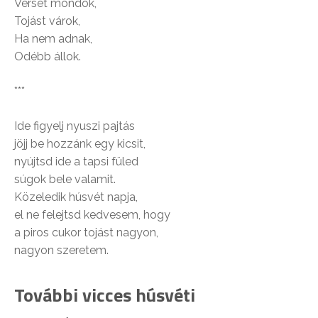
Verset mondok,
Tojást várok,
Ha nem adnak,
Odébb állok.
***
Ide figyelj nyuszi pajtás
jöjj be hozzánk egy kicsit,
nyújtsd ide a tapsi füled
súgok bele valamit.
Közeledik húsvét napja,
el ne felejtsd kedvesem, hogy
a piros cukor tojást nagyon,
nagyon szeretem.
További vicces húsvéti