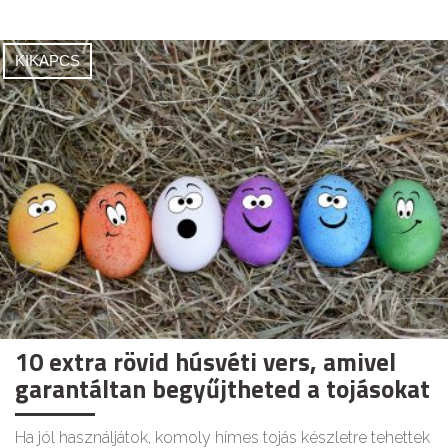
KIKAPCS
10 extra rövid húsvéti vers, amivel
garantáltan begyűjtheted a tojásokat
Ha jól használjátok, komoly hímes tojás készletre tehettek