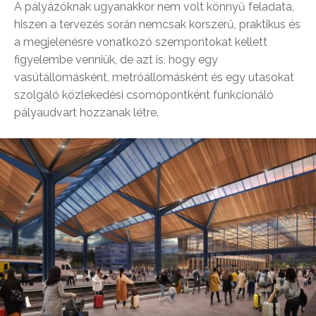
A pályázóknak ugyanakkor nem volt könnyű feladata,
hiszen a tervezés során nemcsak korszerű, praktikus és
a megjelenésre vonatkozó szempontokat kellett
figyelembe venniük, de azt is, hogy egy
vasútállomásként, metróállomásként és egy utasokat
szolgáló közlekedési csomópontként funkcionáló
pályaudvart hozzanak létre.