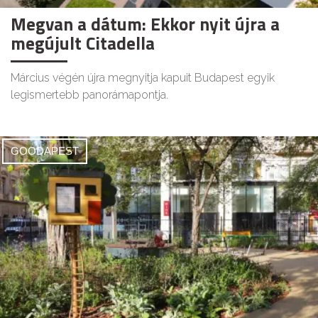
Megvan a dátum: Ekkor nyit újra a
megújult Citadella
Március végén újra megnyitja kapuit Budapest egyik
legismertebb panorámapontja.
GOODAPEST