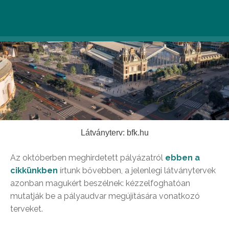
Látványterv: bfk.hu
Az októberben meghirdetett pályázatról
ebben a
cikkünkben
írtunk bővebben, a jelenlegi látványtervek
azonban magukért beszélnek: kézzelfoghatóan
mutatják be a pályaudvar megújítására vonatkozó
terveket.