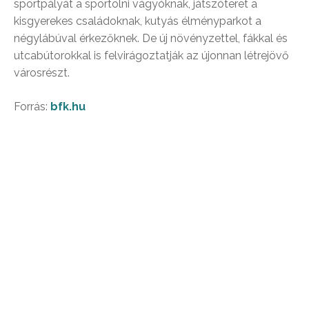
sportpályát a sportolni vágyóknak, játszóteret a
kisgyerekes családoknak, kutyás élményparkot a
négylábúval érkezőknek. De új növényzettel, fákkal és
utcabútorokkal is felvirágoztatják az újonnan létrejövő
városrészt.
Forrás:
bfk.hu