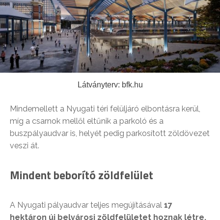
Látványterv: bfk.hu
Mindemellett a Nyugati téri felüljáró elbontásra kerül,
míg a csarnok mellől eltűnik a parkoló és a
buszpályaudvar is, helyét pedig parkosított zöldövezet
veszi át.
Mindent beborító zöldfelület
A Nyugati pályaudvar teljes megújításával
17
hektáron új belvárosi zöldfelületet hoznak létre.