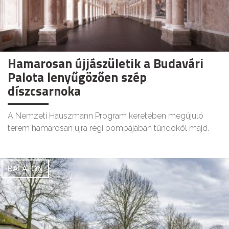
Hamarosan újjászületik a Budavári
Palota lenyűgözően szép
díszcsarnoka
A Nemzeti Hauszmann Program keretében megújuló
terem hamarosan újra régi pompájában tündököl majd.
BALATON