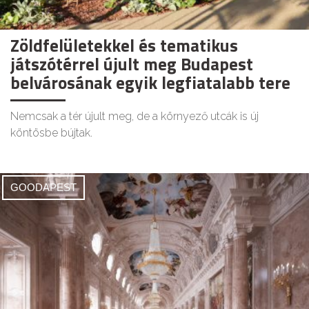
Zöldfelületekkel és tematikus
játszótérrel újult meg Budapest
belvárosának egyik legfiatalabb tere
Nemcsak a tér újult meg, de a környező utcák is új
köntösbe bújtak.
GOODAPEST