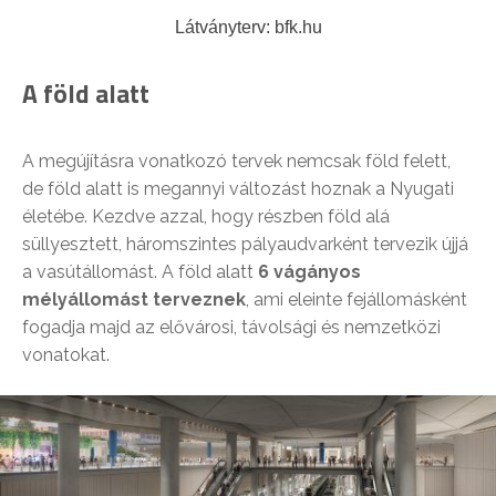
Látványterv: bfk.hu
A föld alatt
A megújításra vonatkozó tervek nemcsak föld felett,
de föld alatt is megannyi változást hoznak a Nyugati
életébe. Kezdve azzal, hogy részben föld alá
süllyesztett, háromszintes pályaudvarként tervezik újjá
a vasútállomást. A föld alatt
6 vágányos
mélyállomást terveznek
, ami eleinte fejállomásként
fogadja majd az elővárosi, távolsági és nemzetközi
vonatokat.