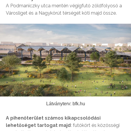
A Podmaniczky utca mentén végigfutó zöldfolyosó a
Városliget és a Nagykörút térségét köti majd össze.
Látványterv: bfk.hu
A pihenőterület számos kikapcsolódási
lehetőséget tartogat majd
: futókört és közösségi