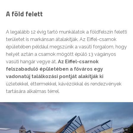
A föld felett
A legalább 12 évig tartó munkálatok a földfelszín feletti
területet is markánsan átalakítják. Az Eiffel-csarnok
épületében például megszűnik a vasúti forgalom, hogy
helyét aztán a csarnok mögött épülő 13 vágányos
vasúti hangár vegye át.
Az Eiffel-csarnok
felszabaduló épületében a főváros egy
vadonatúj találkozási pontját alakítják ki
üzletekkel, éttermekkel, kávézókkal és rendezvények
tartására alkalmas térrel.