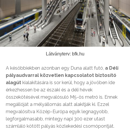
Látványterv: bfk.hu
A későbbiekben azonban egy Duna alatt futó,
a Déli
pályaudvarral közvetlen kapcsolatot biztosító
alagút
kialakítására is sor kerül, hogy a jövőben ide
érkezhessen be az északi és a déli hévek
összekötésével megvalósuló M5-ös metró is. Ennek
megállóját a mélyállomás alatt alakítják ki. Ezzel
megvalósítva Közép-Európa egyik legnagyobb,
legforgalmasabb, mintegy napi 300 ezer utast
számláló kötött pályás közlekedési csomópontját.