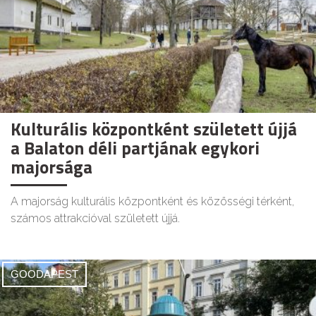
Kulturális központként született újjá
a Balaton déli partjának egykori
majorsága
A majorság kulturális központként és közösségi térként,
számos attrakcióval született újjá.
GOODAPEST