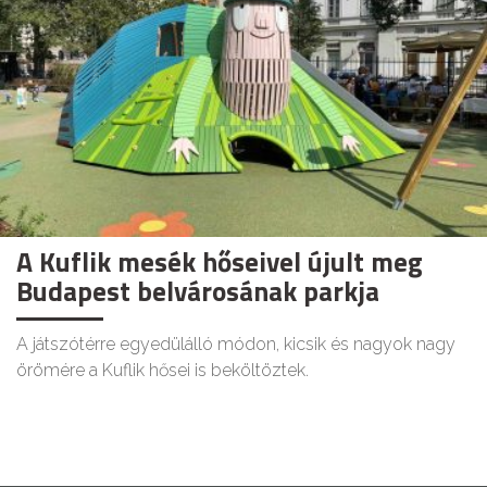
A Kuflik mesék hőseivel újult meg
Budapest belvárosának parkja
A játszótérre egyedülálló módon, kicsik és nagyok nagy
örömére a Kuflik hősei is beköltöztek.