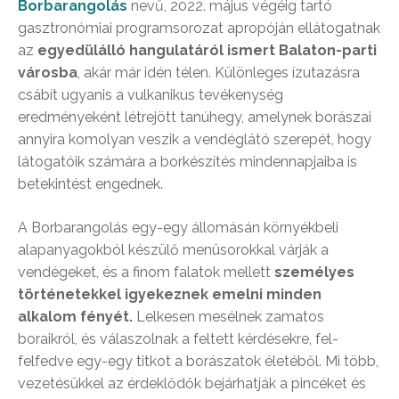
Borbarangolás
nevű, 2022. május végéig tartó
gasztronómiai programsorozat apropóján ellátogatnak
az
egyedülálló hangulatáról ismert Balaton-parti
városba
, akár már idén télen. Különleges ízutazásra
csábít ugyanis a vulkanikus tevékenység
eredményeként létrejött tanúhegy, amelynek borászai
annyira komolyan veszik a vendéglátó szerepét, hogy
látogatóik számára a borkészítés mindennapjaiba is
betekintést engednek.
A Borbarangolás egy-egy állomásán környékbeli
alapanyagokból készülő menüsorokkal várják a
vendégeket, és a finom falatok mellett
személyes
történetekkel igyekeznek emelni minden
alkalom fényét.
Lelkesen mesélnek zamatos
boraikról, és válaszolnak a feltett kérdésekre, fel-
felfedve egy-egy titkot a borászatok életéből. Mi több,
vezetésükkel az érdeklődők bejárhatják a pincéket és