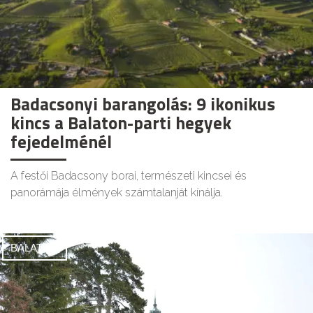
Badacsonyi barangolás: 9 ikonikus
kincs a Balaton-parti hegyek
fejedelménél
A festői Badacsony borai, természeti kincsei és
panorámája élmények számtalanját kínálja.
BALATON