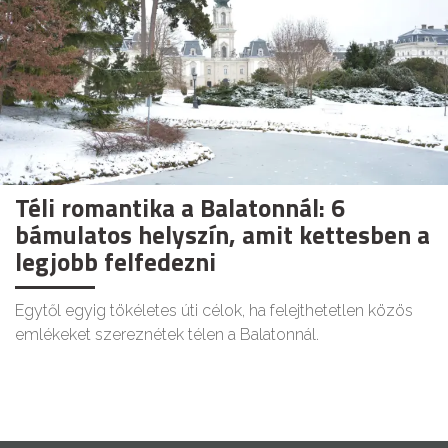
Téli romantika a Balatonnál: 6
bámulatos helyszín, amit kettesben a
legjobb felfedezni
Egytől egyig tökéletes úti célok, ha felejthetetlen közös
emlékeket szereznétek télen a Balatonnál.