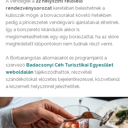
A vendégek a
22 helyszínt felölelő
rendezvénysorozat
keretében beleshetnek a
kulisszák mögé, a borvacsorákat követő hetekben
pedig a pincészetek vendégváró ajánlataival élhetnek.
Így a borszerető kirándulók akkor is
megismerkedhetnek egy-egy borászattal, ha az előre
meghirdetett időpontokon nem tudnak részt venni.
A Borbarangolás állomásairól és programjairól a
szervező
Badacsonyi Céh Turisztikai Egyesület
weboldalán
tájékozódhattok, részvételi
szándékotokat előzetes bejelentkezéssel, közvetlenül
a kiszemelt helyszínnél jelezhetitek.