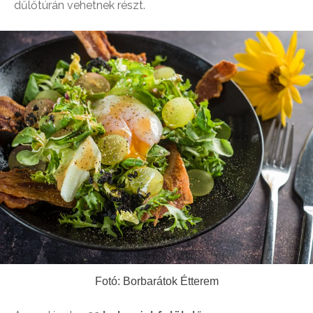
dűlőtúrán vehetnek részt.
Fotó: Borbarátok Étterem