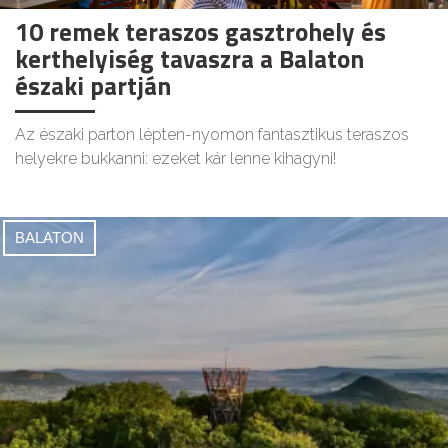
10 remek teraszos gasztrohely és
kerthelyiség tavaszra a Balaton
északi partján
Az északi parton lépten-nyomon fantasztikus teraszos
helyekre bukkanni: ezeket kár lenne kihagyni!
BALATON