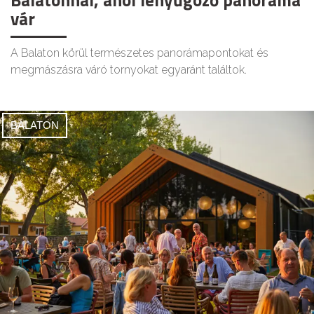
Balatonnál, ahol lenyűgöző panoráma
vár
A Balaton körül természetes panorámapontokat és
megmászásra váró tornyokat egyaránt találtok.
BALATON