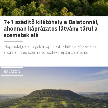
7+1 szédítő kilátóhely a Balatonnál,
ahonnan káprázatos látvány tárul a
szemetek elé
Megmutatjuk, melyek a legszebb kilátók a környéken,
ahonnan más szemmel néztek majd a Balatonra.
BALATON