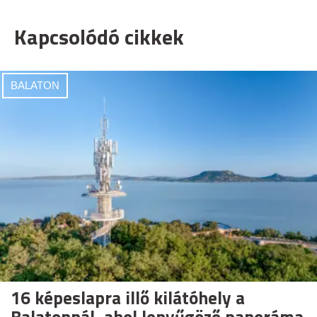
Kapcsolódó cikkek
BALATON
16 képeslapra illő kilátóhely a